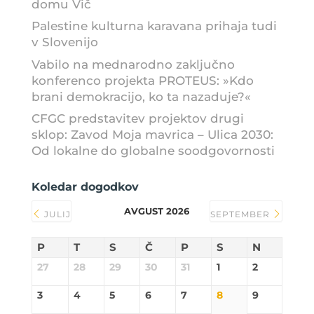
domu Vič
Palestine kulturna karavana prihaja tudi
v Slovenijo
Vabilo na mednarodno zaključno
konferenco projekta PROTEUS: »Kdo
brani demokracijo, ko ta nazaduje?«
CFGC predstavitev projektov drugi
sklop: Zavod Moja mavrica – Ulica 2030:
Od lokalne do globalne soodgovornosti
Koledar dogodkov
AVGUST 2026
JULIJ
SEPTEMBER
P
T
S
Č
P
S
N
27
28
29
30
31
1
2
3
4
5
6
7
8
9