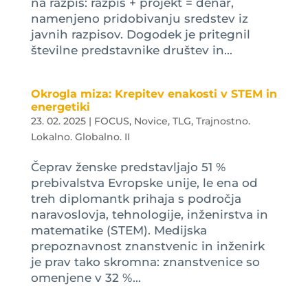
na razpis: razpis + projekt = denar,
namenjeno pridobivanju sredstev iz
javnih razpisov. Dogodek je pritegnil
številne predstavnike društev in...
Okrogla miza: Krepitev enakosti v STEM in
energetiki
23. 02. 2025
|
FOCUS
,
Novice
,
TLG
,
Trajnostno.
Lokalno. Globalno. II
Čeprav ženske predstavljajo 51 %
prebivalstva Evropske unije, le ena od
treh diplomantk prihaja s področja
naravoslovja, tehnologije, inženirstva in
matematike (STEM). Medijska
prepoznavnost znanstvenic in inženirk
je prav tako skromna: znanstvenice so
omenjene v 32 %...