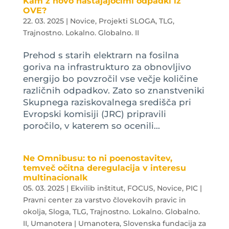
Kam z novo nastajajočimi odpadki iz
OVE?
22. 03. 2025
|
Novice
,
Projekti SLOGA
,
TLG
,
Trajnostno. Lokalno. Globalno. II
Prehod s starih elektrarn na fosilna
goriva na infrastrukturo za obnovljivo
energijo bo povzročil vse večje količine
različnih odpadkov. Zato so znanstveniki
Skupnega raziskovalnega središča pri
Evropski komisiji (JRC) pripravili
poročilo, v katerem so ocenili...
Ne Omnibusu: to ni poenostavitev,
temveč očitna deregulacija v interesu
multinacionalk
05. 03. 2025
|
Ekvilib inštitut
,
FOCUS
,
Novice
,
PIC |
Pravni center za varstvo človekovih pravic in
okolja
,
Sloga
,
TLG
,
Trajnostno. Lokalno. Globalno.
II
,
Umanotera | Umanotera, Slovenska fundacija za