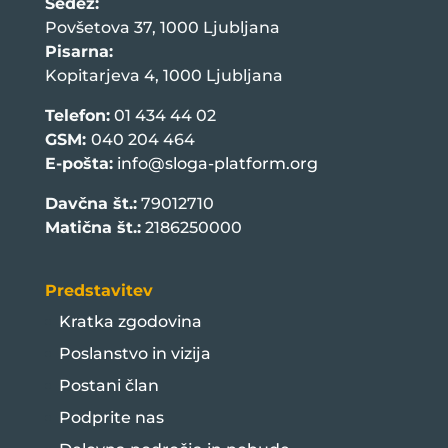
Sedež:
Povšetova 37, 1000 Ljubljana
Pisarna:
Kopitarjeva 4, 1000 Ljubljana
Telefon:
01 434 44 02
GSM:
040 204 464
E-pošta:
info@sloga-platform.org
Davčna št.:
79012710
Matična št.:
2186250000
Predstavitev
Kratka zgodovina
Poslanstvo in vizija
Postani član
Podprite nas