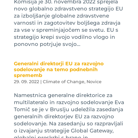
Komisija je 30. novembra 2022 sprejela
novo globalno zdravstveno strategijo EU
za izboljšanje globalne zdravstvene
varnosti in zagotovitev boljšega zdravja
za vse v spreminjajočem se svetu. EU s
strategijo krepi svojo vodilno vlogo in
ponovno potrjuje svojo...
Generalni direktorji EU za razvojno
sodelovanje na temo podnebnih
sprememb
29. 09. 2022
|
Climate of Change
,
Novice
Namestnica generalne direktorice za
multilateralo in razvojno sodelovanje Eva
Tomič se je v Bruslju udeležila zasedanja
generalnih direktorjev EU za razvojno
sodelovanje. Na zasedanju so razpravljali
o izvajanju strategije Global Gateway,
globalni preskrbi s hrano in...