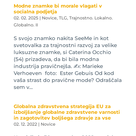
Modne znamke bi morale vlagati v
socialna podjetja
02. 02. 2025
|
Novice
,
TLG
,
Trajnostno. Lokalno.
Globalno. II
S svojo znamko nakita SeeMe in kot
svetovalka za trajnostni razvoj za velike
luksuzne znamke, si Caterina Occhio
(54) prizadeva, da bi bila modna
industrija pravičnejša. ✍️: Marieke
Verhoeven foto: Ester Gebuis Od kod
vaša strast do pravične mode? Odraščala
sem v...
Globalna zdravstvena strategija EU za
izboljšanje globalne zdravstvene varnosti
in zagotovitev boljšega zdravje za vse
02. 12. 2022
|
Novice