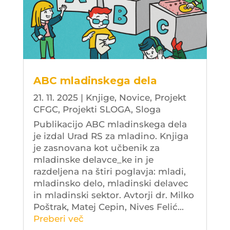
ABC mladinskega dela
21. 11. 2025
|
Knjige
,
Novice
,
Projekt
CFGC
,
Projekti SLOGA
,
Sloga
Publikacijo ABC mladinskega dela
je izdal Urad RS za mladino. Knjiga
je zasnovana kot učbenik za
mladinske delavce_ke in je
razdeljena na štiri poglavja: mladi,
mladinsko delo, mladinski delavec
in mladinski sektor. Avtorji dr. Milko
Poštrak, Matej Cepin, Nives Felić...
Preberi več