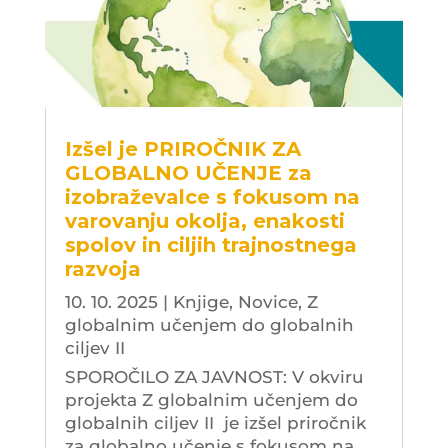
Izšel je PRIROČNIK ZA
GLOBALNO UČENJE za
izobraževalce s fokusom na
varovanju okolja, enakosti
spolov in ciljih trajnostnega
razvoja
10. 10. 2025
|
Knjige
,
Novice
,
Z
globalnim učenjem do globalnih
ciljev II
SPOROČILO ZA JAVNOST: V okviru
projekta Z globalnim učenjem do
globalnih ciljev II je izšel priročnik
za globalno učenje s fokusom na