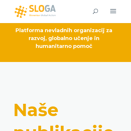
Platforma nevladnih organizacij za
razvoj, globalno učenje in
humanitarno pomoč
Naše