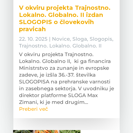
V okviru projekta Trajnostno.
Lokalno. Globalno. II izdan
SLOGOPIS o človekovih
pravicah
22. 10. 2025
|
Novice
,
Sloga
,
Slogopis
,
Trajnostno. Lokalno. Globalno. II
V okviru projekta Trajnostno.
Lokalno. Globalno II, ki ga financira
Ministrstvo za zunanje in evropske
zadeve, je izšla 36.-37. številka
SLOGOPISA na prehranske varnosti
in zasebnega sektorja. V uvodniku je
direktor platforme SLOGA Max
Zimani, ki je med drugim...
Preberi več