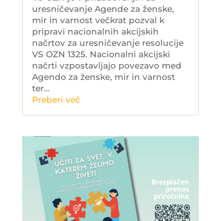
uresničevanje Agende za ženske,
mir in varnost večkrat pozval k
pripravi nacionalnih akcijskih
načrtov za uresničevanje resolucije
VS OZN 1325. Nacionalni akcijski
načrti vzpostavljajo povezavo med
Agendo za ženske, mir in varnost
ter...
Preberi več