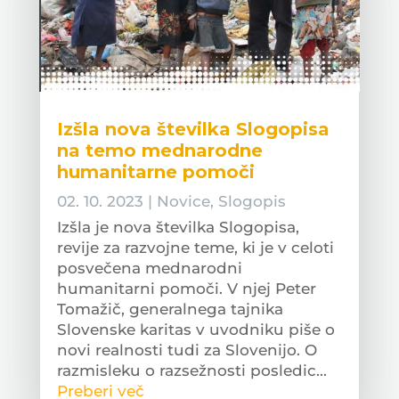
Izšla nova številka Slogopisa
na temo mednarodne
humanitarne pomoči
02. 10. 2023
|
Novice
,
Slogopis
Izšla je nova številka Slogopisa,
revije za razvojne teme, ki je v celoti
posvečena mednarodni
humanitarni pomoči. V njej Peter
Tomažič, generalnega tajnika
Slovenske karitas v uvodniku piše o
novi realnosti tudi za Slovenijo. O
razmisleku o razsežnosti posledic...
Preberi več