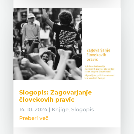
Slogopis: Zagovarjanje
človekovih pravic
14. 10. 2024
|
Knjige
,
Slogopis
Preberi več