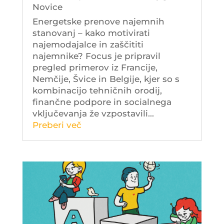
Novice
Energetske prenove najemnih
stanovanj – kako motivirati
najemodajalce in zaščititi
najemnike? Focus je pripravil
pregled primerov iz Francije,
Nemčije, Švice in Belgije, kjer so s
kombinacijo tehničnih orodij,
finančne podpore in socialnega
vključevanja že vzpostavili...
Preberi več