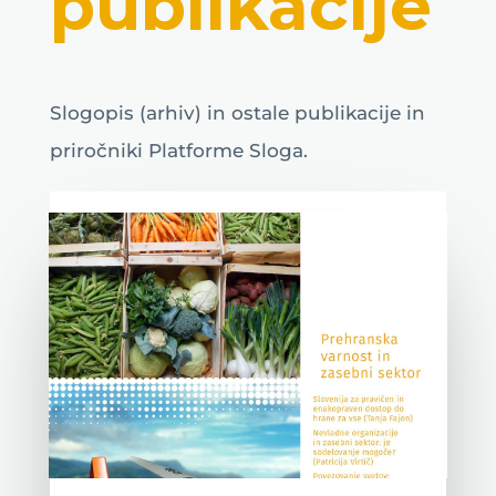
publikacije
Slogopis (arhiv) in ostale publikacije in
priročniki Platforme Sloga.