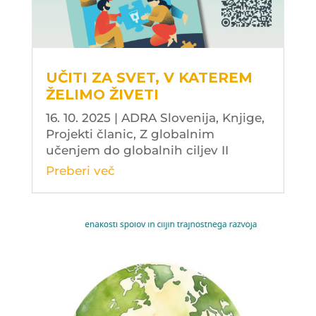
UČITI ZA SVET, V KATEREM
ŽELIMO ŽIVETI
16. 10. 2025
|
ADRA Slovenija
,
Knjige
,
Projekti članic
,
Z globalnim
učenjem do globalnih ciljev II
Preberi več