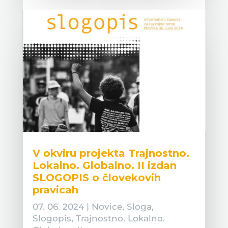
V okviru projekta Trajnostno.
Lokalno. Globalno. II izdan
SLOGOPIS o človekovih
pravicah
07. 06. 2024
|
Novice
,
Sloga
,
Slogopis
,
Trajnostno. Lokalno.