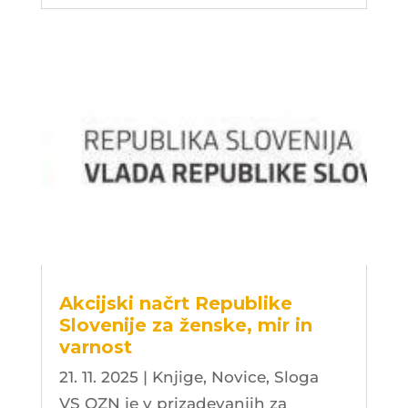
Akcijski načrt Republike
Slovenije za ženske, mir in
varnost
21. 11. 2025
|
Knjige
,
Novice
,
Sloga
VS OZN je v prizadevanjih za