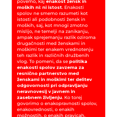
povemo, kaj
enakost žensk in
moških ni: ni istost
. Enakosti
spolov ne smemo razumeti kot
istosti ali podobnosti žensk in
moških, saj, kot mnogi zmotno
mislijo, ne temelji na zanikanju,
ampak sprejemanju razlik oziroma
drugačnosti med ženskami in
moškimi ter enakem vrednotenju
teh razlik in različnih družbenih
vlog. To pomeni, da se
politika
enakosti spolov zavzema za
resnično partnerstvo med
ženskami in moškimi ter delitev
odgovornosti pri odpravljanju
neravnovesij v javnem in
zasebnem življenju
. Ko torej
govorimo o enakopravnosti spolov,
enakovrednosti, o enakih
možnostih, o enakih pravicah,