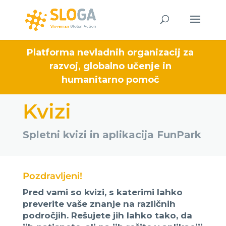
Platforma nevladnih organizacij za
razvoj, globalno učenje in
humanitarno pomoč
Kvizi
Spletni kvizi in aplikacija FunPark
Pozdravljeni!
Pred vami so kvizi, s katerimi lahko
preverite vaše znanje na različnih
področjih. Rešujete jih lahko tako, da