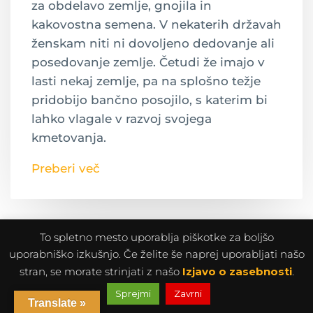
za obdelavo zemlje, gnojila in
kakovostna semena. V nekaterih državah
ženskam niti ni dovoljeno dedovanje ali
posedovanje zemlje. Četudi že imajo v
lasti nekaj zemlje, pa na splošno težje
pridobijo bančno posojilo, s katerim bi
lahko vlagale v razvoj svojega
kmetovanja.
Preberi več
To spletno mesto uporablja piškotke za boljšo
uporabniško izkušnjo. Če želite še naprej uporabljati našo
stran, se morate strinjati z našo
Izjavo o zasebnosti
.
Sprejmi
Zavrni
Translate »
KAKOVOSTNO