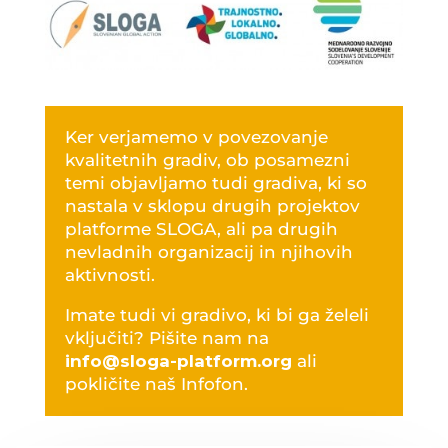
Ker verjamemo v povezovanje
kvalitetnih gradiv, ob posamezni
temi objavljamo tudi gradiva, ki so
nastala v sklopu drugih projektov
platforme SLOGA, ali pa drugih
nevladnih organizacij in njihovih
aktivnosti.
Imate tudi vi gradivo, ki bi ga želeli
vključiti? Pišite nam na
info@sloga-platform.org
ali
pokličite naš Infofon.