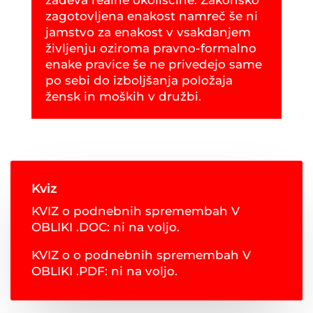
zagotovljena enakost namreč še ni
jamstvo za enakost v vsakdanjem
življenju oziroma pravno-formalno
enake pravice še ne privedejo same
po sebi do izboljšanja položaja
žensk in moških v družbi.
Kviz
KVIZ o podnebnih spremembah V
OBLIKI .DOC: ni na voljo.
KVIZ o o podnebnih spremembah V
OBLIKI .PDF: ni na voljo.