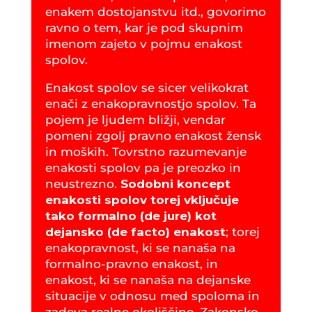
enakem dostojanstvu itd., govorimo
ravno o tem, kar je pod skupnim
imenom zajeto v pojmu enakost
spolov.
Enakost spolov se sicer velikokrat
enači z enakopravnostjo spolov. Ta
pojem je ljudem bližji, vendar
pomeni zgolj pravno enakost žensk
in moških. Tovrstno razumevanje
enakosti spolov pa je preozko in
neustrezno.
Sodobni koncept
enakosti spolov torej vključuje
tako formalno (de jure) kot
dejansko (de facto) enakost
; torej
enakopravnost, ki se nanaša na
formalno-pravno enakost, in
enakost, ki se nanaša na dejanske
situacije v odnosu med spoloma in
zadeva realne okoliščine. Zakonsko