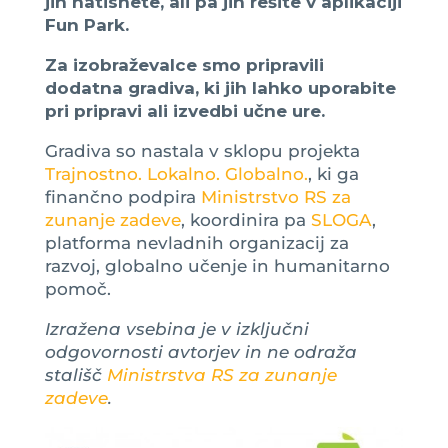
jih natisnete, ali pa jih rešite v aplikaciji
Fun Park.
Za izobraževalce smo pripravili
dodatna gradiva, ki jih lahko uporabite
pri pripravi ali izvedbi učne ure.
Gradiva so nastala v sklopu projekta
Trajnostno. Lokalno. Globalno.
, ki ga
finančno podpira
Ministrstvo RS za
zunanje zadeve
, koordinira pa
SLOGA
,
platforma nevladnih organizacij za
razvoj, globalno učenje in humanitarno
pomoč.
Izražena vsebina je v izključni
odgovornosti avtorjev in ne odraža
stališč
Ministrstva RS za zunanje
zadeve
.