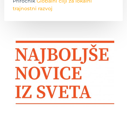
Priročnik
Globalni cilji za lokalni
trajnostni razvoj