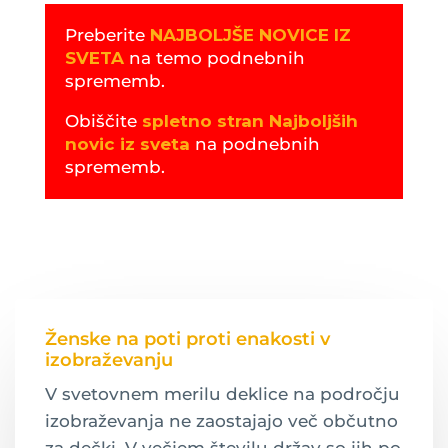
Preberite
NAJBOLJŠE NOVICE IZ
SVETA
na temo podnebnih
sprememb.
Obiščite
spletno stran Najboljših
novic iz sveta
na podnebnih
sprememb.
Ženske na poti proti enakosti v
izobraževanju
V svetovnem merilu deklice na področju
izobraževanja ne zaostajajo več občutno