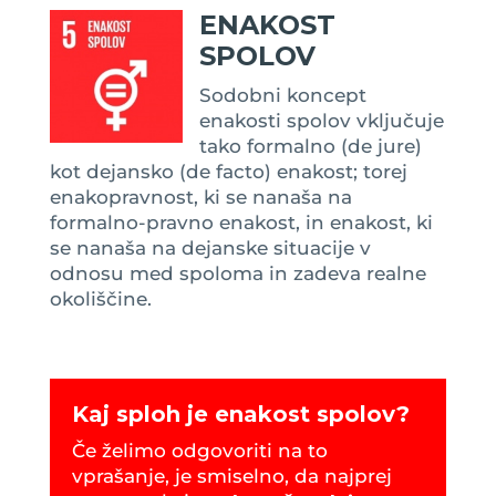
ENAKOST
SPOLOV
Sodobni koncept
enakosti spolov vključuje
tako formalno (de jure)
kot dejansko (de facto) enakost; torej
enakopravnost, ki se nanaša na
formalno-pravno enakost, in enakost, ki
se nanaša na dejanske situacije v
odnosu med spoloma in zadeva realne
okoliščine.
Kaj sploh je enakost spolov?
Če želimo odgovoriti na to
vprašanje, je smiselno, da najprej