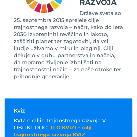
RAZVOJA
Države sveta so
25. septembra 2015 sprejele cilje
trajnostnega razvoja – načrt, kako do leta
2030 izkoreniniti revščino in lakoto,
zaščititi planet ter zagotoviti, da vsi
ljudje uživamo v miru in blaginji. Cilji
delujejo v duhu partnerstva in načela,
da moramo življenje izboljšati na
trajnostnostni način – za naše otroke ter
prihodnje generacije.
Kviz
KVIZ o ciljih trajnostnega razvoja V
OBLIKI .DOC:
TLG KVIZI – cilji
trajnostnega razvoja KVIZ