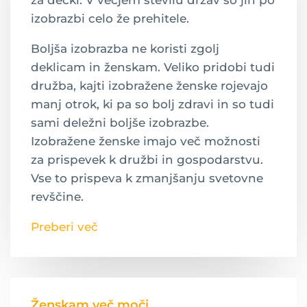
za dečki. V večjem številu držav so jih po
izobrazbi celo že prehitele.
Boljša izobrazba ne koristi zgolj
deklicam in ženskam. Veliko pridobi tudi
družba, kajti izobražene ženske rojevajo
manj otrok, ki pa so bolj zdravi in so tudi
sami deležni boljše izobrazbe.
Izobražene ženske imajo več možnosti
za prispevek k družbi in gospodarstvu.
Vse to prispeva k zmanjšanju svetovne
revščine.
Preberi več
Ženskam več moči