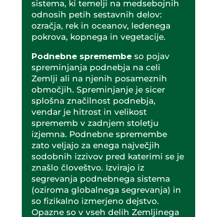
sistema, ki temelji na medsebojnih
odnosih petih sestavnih delov:
ozračja, rek in oceanov, ledenega
pokrova, kopnega in vegetacije.
Podnebne spremembe
so pojav
spreminjanja podnebja na celi
Zemlji ali na njenih posameznih
območjih. Spreminjanje je sicer
splošna značilnost podnebja,
vendar je hitrost in velikost
sprememb v zadnjem stoletju
izjemna. Podnebne spremembe
zato veljajo za enega največjih
sodobnih izzivov pred katerimi se je
znašlo človeštvo. Izvirajo iz
segrevanja podnebnega sistema
(oziroma globalnega segrevanja) in
so fizikalno izmerjeno dejstvo.
Opazne so v vseh delih Zemljinega