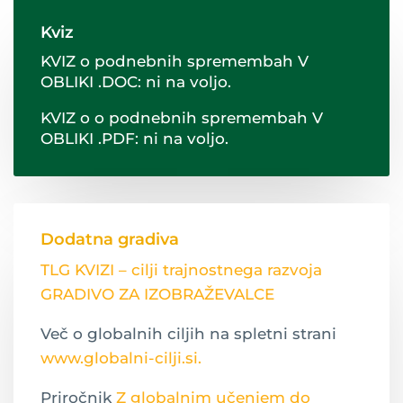
Kviz
KVIZ o podnebnih spremembah V
OBLIKI .DOC: ni na voljo.
KVIZ o o podnebnih spremembah V
OBLIKI .PDF: ni na voljo.
Dodatna gradiva
TLG KVIZI – cilji trajnostnega razvoja
GRADIVO ZA IZOBRAŽEVALCE
Več o globalnih ciljih na spletni strani
www.globalni-cilji.si.
Priročnik
Z globalnim učenjem do