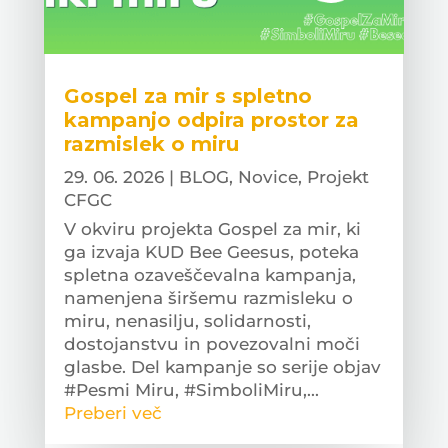
Gospel za mir s spletno
kampanjo odpira prostor za
razmislek o miru
29. 06. 2026
|
BLOG
,
Novice
,
Projekt
CFGC
V okviru projekta Gospel za mir, ki
ga izvaja KUD Bee Geesus, poteka
spletna ozaveščevalna kampanja,
namenjena širšemu razmisleku o
miru, nenasilju, solidarnosti,
dostojanstvu in povezovalni moči
glasbe. Del kampanje so serije objav
#Pesmi Miru, #SimboliMiru,...
Preberi več