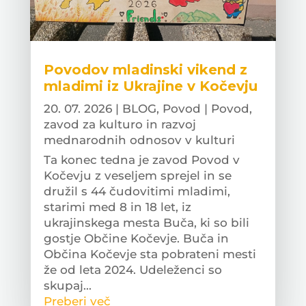
Povodov mladinski vikend z
mladimi iz Ukrajine v Kočevju
20. 07. 2026
|
BLOG
,
Povod | Povod,
zavod za kulturo in razvoj
mednarodnih odnosov v kulturi
Ta konec tedna je zavod Povod v
Kočevju z veseljem sprejel in se
družil s 44 čudovitimi mladimi,
starimi med 8 in 18 let, iz
ukrajinskega mesta Buča, ki so bili
gostje Občine Kočevje. Buča in
Občina Kočevje sta pobrateni mesti
že od leta 2024. Udeleženci so
skupaj...
Preberi več