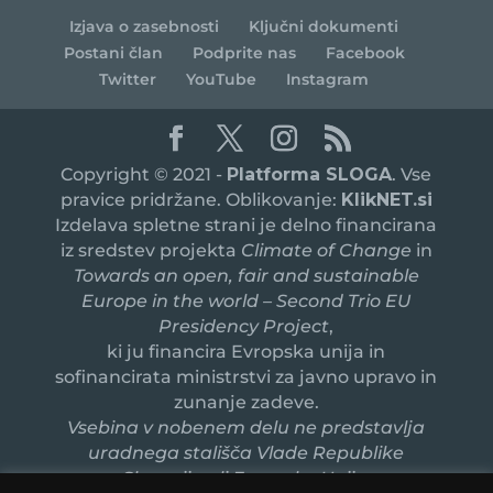
Izjava o zasebnosti
Ključni dokumenti
Postani član
Podprite nas
Facebook
Twitter
YouTube
Instagram
Copyright © 2021 -
Platforma SLOGA
. Vse
pravice pridržane. Oblikovanje:
KlikNET.si
Izdelava spletne strani je delno financirana
iz sredstev projekta
Climate of Change
in
Towards an open, fair and sustainable
Europe in the world – Second Trio EU
Presidency Project
,
ki ju financira Evropska unija in
sofinancirata ministrstvi za javno upravo in
zunanje zadeve.
Vsebina v nobenem delu ne predstavlja
uradnega stališča Vlade Republike
Slovenije ali Evropske Unije.