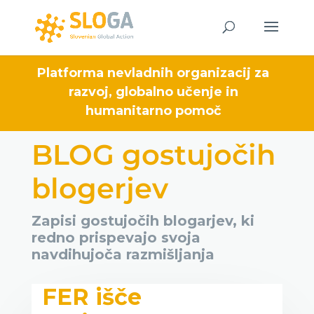
Platforma nevladnih organizacij za
razvoj, globalno učenje in
humanitarno pomoč
BLOG gostujočih
blogerjev
Zapisi gostujočih blogarjev, ki
redno prispevajo svoja
navdihujoča razmišljanja
FER išče