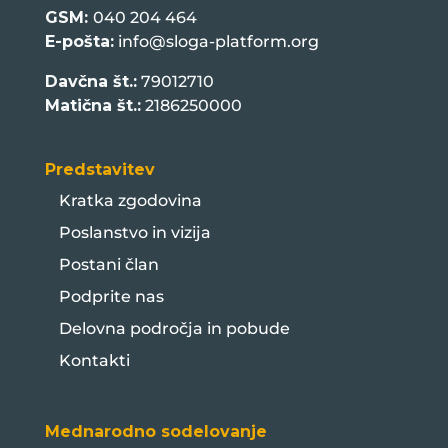
GSM:
040 204 464
E-pošta:
info@sloga-platform.org
Davčna št.:
79012710
Matična št.:
2186250000
Predstavitev
Kratka zgodovina
Poslanstvo in vizija
Postani član
Podprite nas
Delovna področja in pobude
Kontakti
Mednarodno sodelovanje