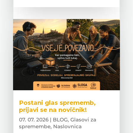
Postani glas sprememb,
prijavi se na novičnik!
07. 07. 2026
|
BLOG
,
Glasovi za
spremembe
,
Naslovnica