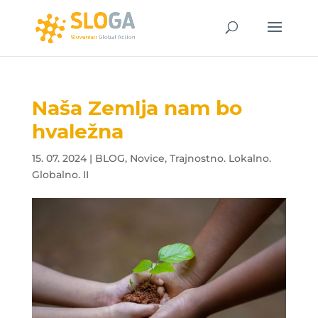
Naša Zemlja nam bo
hvaležna
15. 07. 2024
|
BLOG
,
Novice
,
Trajnostno. Lokalno.
Globalno. II