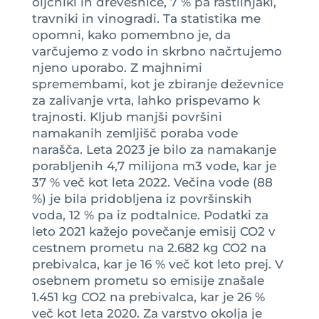
oljčniki in drevesnice, 7 % pa rastlinjaki,
travniki in vinogradi. Ta statistika me
opomni, kako pomembno je, da
varčujemo z vodo in skrbno načrtujemo
njeno uporabo. Z majhnimi
spremembami, kot je zbiranje deževnice
za zalivanje vrta, lahko prispevamo k
trajnosti. Kljub manjši površini
namakanih zemljišč poraba vode
narašča. Leta 2023 je bilo za namakanje
porabljenih 4,7 milijona m3 vode, kar je
37 % več kot leta 2022. Večina vode (88
%) je bila pridobljena iz površinskih
voda, 12 % pa iz podtalnice. Podatki za
leto 2021 kažejo povečanje emisij CO2 v
cestnem prometu na 2.682 kg CO2 na
prebivalca, kar je 16 % več kot leto prej. V
osebnem prometu so emisije znašale
1.451 kg CO2 na prebivalca, kar je 26 %
več kot leta 2020. Za varstvo okolja je