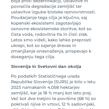
boja proti dezertifikaciji, ustavitve in
povračila degradacije zemljišč ter
ustavitve izgube biotske raznovrstnosti.
Poudarjanje tega cilja je ključno, saj
kopenski ekosistemi zagotavljajo
osnovne ekosistemske storitve, kot so
čista voda, rodovitna tla in čisti zrak.
Letos smo videli, kako lahko preprosti
ukrepi, kot so sajenje dreves in
zmanjšanje onesnaženja, prispevajo k
doseganju tega cilja.
Slovenija in Svetovni dan okolja
Po podatkih Statističnega urada
Republike Slovenije (SURS) je bilo v letu
2023 namakanih 4.058 hektarjev
zemljišč, kar je 18 % manj kot leto prej.
Več kot dve tretjini te površine (68 %) so
pokrivali njive in vrtovi, 12 % sadovnjaki,