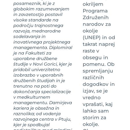
posameznik, ki je z
okriljem
globokim razumevanjem
Programa
in zavzetostjo postavil
Združenih
visoke standarde na
narodov za
področju trajnostnega
okolje
razvoja, mednarodne
sodelavanja in
(UNEP) in od
inovativnega projektnega
takrat naprej
managementa. Diplomiral
raste v
je na Fakulteti za
obsegu in
uporabne družbene
študije v Novi Gorici, kjer je
pomenu. Ob
pridobil univerzitetno
spremljanju
izobrazbo v uporabnih
različnih
družbenih študijah in je
dogodkov in
trenutno na poti do
izjav, se je
dokončanja specializacije
v medkulturnem
vredno
managementu. Damirjeva
vprašati, kaj
kariera je obsežna in
lahko sam
raznolika; od vodenja
storim za
razvojnega centra v Ptuju,
okolje.
kjer je spodbujal