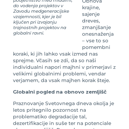
podjetništvo med mladimi,
Obnova
do vodenja projektov v
krajine,
Zavodu medgeneracijske
sajenje
vzajemnosti, kjer je bil
dreves,
ključen pri izvajanju
zmanjšanje
trajnostnih projektov na
globalni ravni.
onesnaženja
– vse to so
pomembni
koraki, ki jih lahko vsak izmed nas
sprejme. Včasih se zdi, da so naši
individualni napori majhni v primerjavi z
velikimi globalnimi problemi, vendar
verjamem, da vsak majhen korak šteje.
Globalni pogled na obnovo zemljišč
Praznovanje Svetovnega dneva okolja je
letos pritegnilo pozornost na
problematiko degradacije tal,
dezertifikacije in suše ter na potenciale