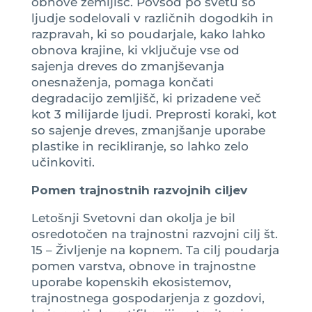
obnove zemljišč. Povsod po svetu so
ljudje sodelovali v različnih dogodkih in
razpravah, ki so poudarjale, kako lahko
obnova krajine, ki vključuje vse od
sajenja dreves do zmanjševanja
onesnaženja, pomaga končati
degradacijo zemljišč, ki prizadene več
kot 3 milijarde ljudi. Preprosti koraki, kot
so sajenje dreves, zmanjšanje uporabe
plastike in recikliranje, so lahko zelo
učinkoviti.
Pomen trajnostnih razvojnih ciljev
Letošnji Svetovni dan okolja je bil
osredotočen na trajnostni razvojni cilj št.
15 – Življenje na kopnem. Ta cilj poudarja
pomen varstva, obnove in trajnostne
uporabe kopenskih ekosistemov,
trajnostnega gospodarjenja z gozdovi,