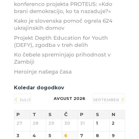
konferenco projekta PROTEUS: »Kdo
brani demokracijo, ko ta nazaduje?«
Kako je slovenska pomoč ogrela 624
ukrajinskih domov
Projekt Depth Education for Youth
(DEFY), zgodba v treh delih
Ko čebele spreminjajo prihodnost v
Zambiji
Heroinje našega časa
Koledar dogodkov
AVGUST 2026
JULIJ
SEPTEMBER
P
T
S
Č
P
S
N
27
28
29
30
31
1
2
3
4
5
6
7
8
9