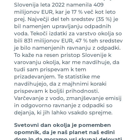
Slovenija leta 2022 namenila 409
milijonov EUR, kar je 17 % več kot leto
prej. Največji del teh sredstev (35 %) je
bil namenjen upravljanju odpadnih
voda. Tekoči izdatki za varstvo okolja so
bili 831 milijonov EUR, 47 % teh sredstev
je bilo namenjenih ravnanju z odpadki.
To kaže na resen pristop Slovenije k
varovanju okolja, kar me navdihuje, da
tudi sam prispevam k tem
prizadevanjem. Te statistike me
navdihujejo, da z majhnimi koraki
prispevam k boljši prihodnosti.
Varčevanje z vodo, zmanjševanje emisij
in odgovorno ravnanje z odpadki so
dejanja, ki jih lahko vsakdo sprejme.
Svetovni dan okolja je pomemben
opomnik, da je naš planet naš edini
dom in da moramo vsi skupaj delovati