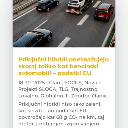
Priključni hibridi onesnažujejo
skoraj toliko kot bencinski
avtomobili – podatki EU
18. 10. 2025
|
Člani
,
FOCUS
,
Novice
,
Projekti SLOGA
,
TLG
,
Trajnostno.
Lokalno. Globalno. II
,
Zgodbe članic
Priključni hibridi niso tako zeleni,
kot se zdi – po podatkih EU
povzročajo kar 68 g CO₂ na km, saj
motor z notranjim izgorevanjem