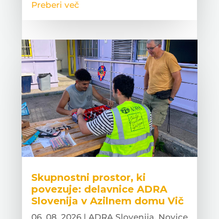
Preberi več
Skupnostni prostor, ki
povezuje: delavnice ADRA
Slovenija v Azilnem domu Vič
06. 08. 2026
|
ADRA Slovenija
,
Novice