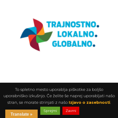
To spletno mesto uporablja piškotke za boljšo
uporabniško izkušnjo. Če želite še naprej uporabljati našo
stran, se morate strinjati z našo
Izjavo o zasebnosti
.
Sprejmi
Zavrni
Translate »