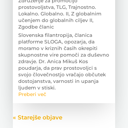
Združenje za promocijo
prostovoljstva
,
TLG
,
Trajnostno.
Lokalno. Globalno. II
,
Z globalnim
učenjem do globalnih ciljev II
,
Zgodbe članic
Slovenska filantropija, članica
platforme SLOGA, opozarja, da
moramo v kriznih časih okrepiti
skupnostne vire pomoči za duševno
zdravje. Dr. Anica Mikuš Kos
poudarja, da prav prostovoljci s
svojo človečnostjo vračajo občutek
dostojanstva, varnosti in upanja
ljudem v stiski.
Preberi več
« Older Entries