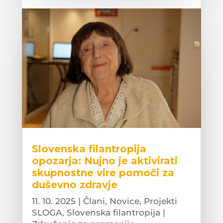
Slovenska filantropija
opozarja: Nujno je aktivirati
skupnostne vire pomoči za
duševno zdravje
11. 10. 2025
|
Člani
,
Novice
,
Projekti
SLOGA
,
Slovenska filantropija |