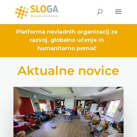
Platforma nevladnih organizacij za
razvoj, globalno učenje in
humanitarno pomoč
Aktualne novice