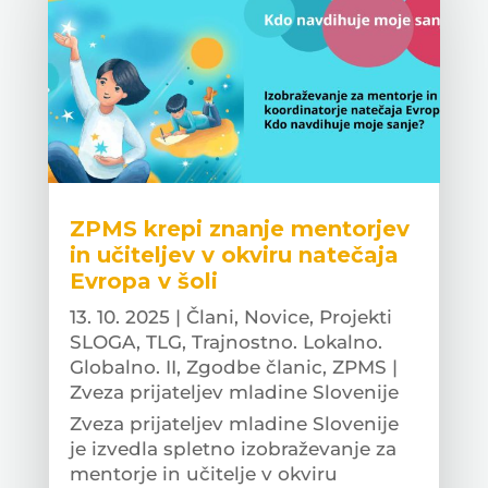
ZPMS krepi znanje mentorjev
in učiteljev v okviru natečaja
Evropa v šoli
13. 10. 2025
|
Člani
,
Novice
,
Projekti
SLOGA
,
TLG
,
Trajnostno. Lokalno.
Globalno. II
,
Zgodbe članic
,
ZPMS |
Zveza prijateljev mladine Slovenije
Zveza prijateljev mladine Slovenije
je izvedla spletno izobraževanje za
mentorje in učitelje v okviru