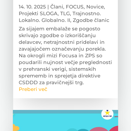
14. 10. 2025
|
Člani
,
FOCUS
,
Novice
,
Projekti SLOGA
,
TLG
,
Trajnostno.
Lokalno. Globalno. II
,
Zgodbe članic
Za sijajem embalaže se pogosto
skrivajo zgodbe o izkoriščanju
delavcev, netrajnostni pridelavi in
zavajajočem označevanju porekla. ️
Na okrogli mizi Focusa in ZPS so
poudarili nujnost večje preglednosti
v prehranski verigi, sistemskih
sprememb in sprejetja direktive
CSDDD za pravičnejši trg.
Preberi več