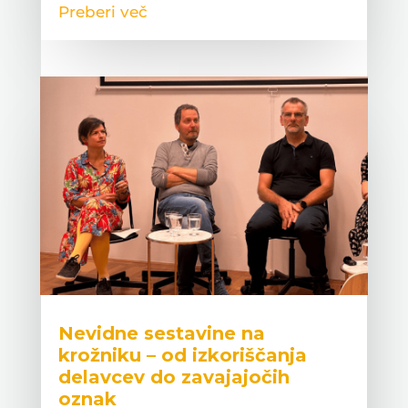
Preberi več
Nevidne sestavine na
krožniku – od izkoriščanja
delavcev do zavajajočih
oznak