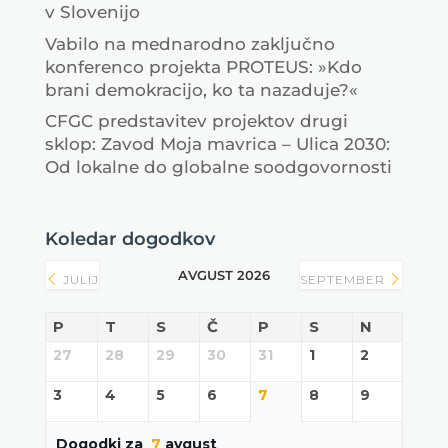
v Slovenijo
Vabilo na mednarodno zaključno
konferenco projekta PROTEUS: »Kdo
brani demokracijo, ko ta nazaduje?«
CFGC predstavitev projektov drugi
sklop: Zavod Moja mavrica – Ulica 2030:
Od lokalne do globalne soodgovornosti
Koledar dogodkov
AVGUST 2026
JULIJ
SEPTEMBER
P
T
S
Č
P
S
N
27
28
29
30
31
1
2
3
4
5
6
7
8
9
Dogodki za
7
avgust