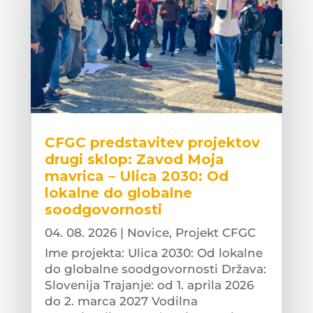
CFGC predstavitev projektov
drugi sklop: Zavod Moja
mavrica – Ulica 2030: Od
lokalne do globalne
soodgovornosti
04. 08. 2026
|
Novice
,
Projekt CFGC
Ime projekta: Ulica 2030: Od lokalne
do globalne soodgovornosti Država:
Slovenija Trajanje: od 1. aprila 2026
do 2. marca 2027 Vodilna