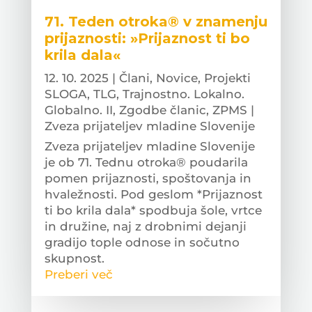
71. Teden otroka® v znamenju
prijaznosti: »Prijaznost ti bo
krila dala«
12. 10. 2025
|
Člani
,
Novice
,
Projekti
SLOGA
,
TLG
,
Trajnostno. Lokalno.
Globalno. II
,
Zgodbe članic
,
ZPMS |
Zveza prijateljev mladine Slovenije
Zveza prijateljev mladine Slovenije
je ob 71. Tednu otroka® poudarila
pomen prijaznosti, spoštovanja in
hvaležnosti. Pod geslom *Prijaznost
ti bo krila dala* spodbuja šole, vrtce
in družine, naj z drobnimi dejanji
gradijo tople odnose in sočutno
skupnost.
Preberi več