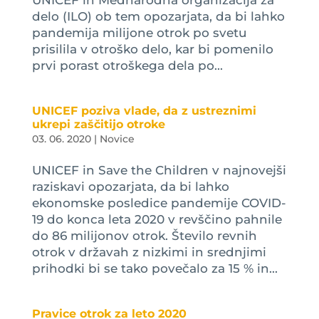
UNICEF in Mednarodna organizacija za
delo (ILO) ob tem opozarjata, da bi lahko
pandemija milijone otrok po svetu
prisilila v otroško delo, kar bi pomenilo
prvi porast otroškega dela po...
UNICEF poziva vlade, da z ustreznimi
ukrepi zaščitijo otroke
03. 06. 2020
|
Novice
UNICEF in Save the Children v najnovejši
raziskavi opozarjata, da bi lahko
ekonomske posledice pandemije COVID-
19 do konca leta 2020 v revščino pahnile
do 86 milijonov otrok. Število revnih
otrok v državah z nizkimi in srednjimi
prihodki bi se tako povečalo za 15 % in...
Pravice otrok za leto 2020