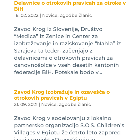
Delavnice o otrokovih pravicah za otroke v
BiH
16. 02. 2022
|
Novice
,
Zgodbe članic
Zavod Krog iz Slovenije, Društvo
“Medica” iz Zenice in Center za
izobraževanje in raziskovanje “Nahla” iz
Sarajeva ta teden začenjajo z
delavnicami o otrokovih pravicah za
osnovnošolce v vseh desetih kantonih
federacije BiH. Potekale bodo v...
Zavod Krog izobražuje in ozavešča o
otrokovih pravicah v Egiptu
21. 09. 2021
|
Novice
,
Zgodbe članic
Zavod Krog v sodelovanju z lokalno
partnersko organizacijo S.O.S. Children’s
Villages v Egiptu že četrto leto zapored
izvaja projekt »Ozaveščanje in