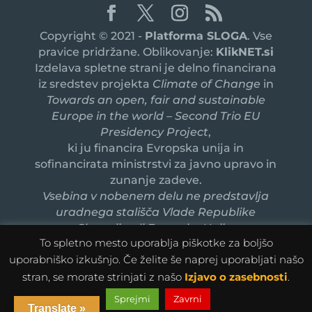
Copyright © 2021 -
Platforma SLOGA
. Vse
pravice pridržane. Oblikovanje:
KlikNET.si
Izdelava spletne strani je delno financirana
iz sredstev projekta
Climate of Change
in
Towards an open, fair and sustainable
Europe in the world – Second Trio EU
Presidency Project
,
ki ju financira Evropska unija in
sofinancirata ministrstvi za javno upravo in
zunanje zadeve.
Vsebina v nobenem delu ne predstavlja
uradnega stališča Vlade Republike
Slovenije ali Evropske Unije.
To spletno mesto uporablja piškotke za boljšo
uporabniško izkušnjo. Če želite še naprej uporabljati našo
stran, se morate strinjati z našo
Izjavo o zasebnosti
.
Sprejmi
Zavrni
Translate »