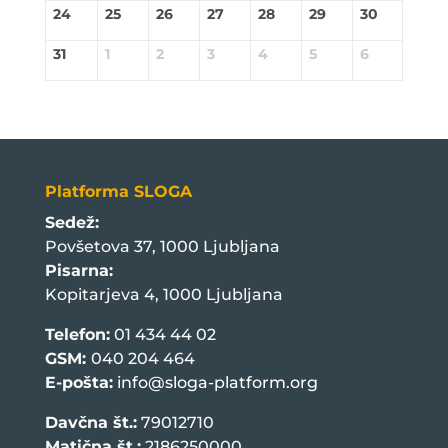
24
25
26
27
28
29
30
31
1
2
3
4
5
6
Platforma SLOGA
Sedež:
Povšetova 37, 1000 Ljubljana
Pisarna:
Kopitarjeva 4, 1000 Ljubljana
Telefon:
01 434 44 02
GSM:
040 204 464
E-pošta:
info@sloga-platform.org
Davčna št.:
79012710
Matična št.:
2186250000