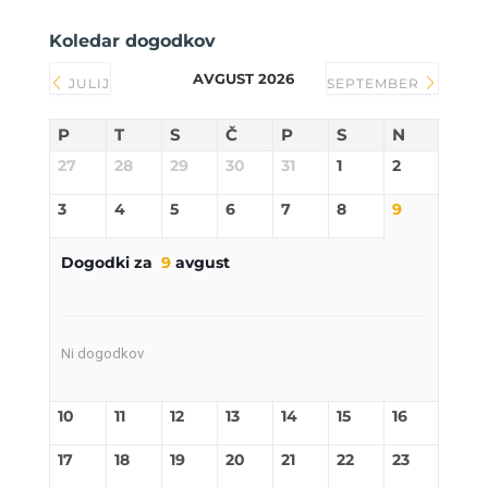
Koledar dogodkov
AVGUST 2026
JULIJ
SEPTEMBER
P
T
S
Č
P
S
N
27
28
29
30
31
1
2
3
4
5
6
7
8
9
Dogodki za
9
avgust
Ni dogodkov
10
11
12
13
14
15
16
17
18
19
20
21
22
23