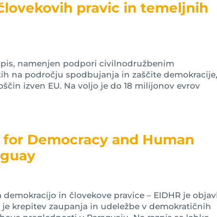
človekovih pravic in temeljnih
razpis, namenjen podpori civilnodružbenim
tih na področju spodbujanja in zaščite demokracije
ščin izven EU. Na voljo je do 18 milijonov evrov
t for Democracy and Human
aguay
 demokracijo in človekove pravice – EIDHR je objav
 je krepitev zaupanja in udeležbe v demokratičnih