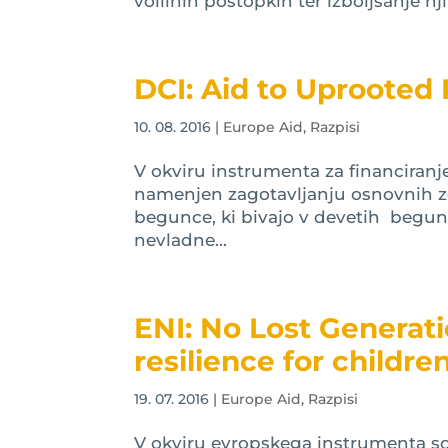
volilnih postopkih ter izboljšanje nj
DCI: Aid to Uprooted
10. 08. 2016
|
Europe Aid
,
Razpisi
V okviru instrumenta za financiranje
namenjen zagotavljanju osnovnih zd
begunce, ki bivajo v devetih beguns
nevladne...
ENI: No Lost Generati
resilience for childr
19. 07. 2016
|
Europe Aid
,
Razpisi
V okviru evropskega instrumenta sose