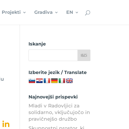
Projekti
Gradiva
EN
Iskanje
Izberite jezik / Translate
ju
Najnovejši prispevki
Mladi v Radovljici za
solidarno, vključujočo in
pravičnejšo družbo
 in
Skupnostni prostor, ki