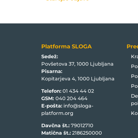
Platforma SLOGA
Pre
Sedež:
Kr
Povšetova 37, 1000 Ljubljana
Po
Pisarna:
Po
Kopitarjeva 4, 1000 Ljubljana
Po
Telefon:
01 434 44 02
De
GSM:
040 204 464
po
E-pošta:
info@sloga-
platform.org
Ko
Davčna št.:
79012710
Matična št.:
2186250000