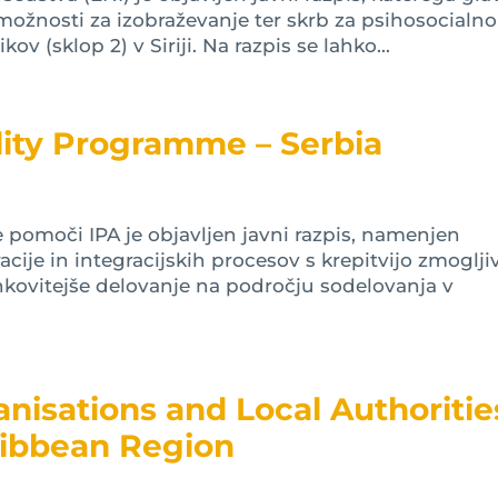
 možnosti za izobraževanje ter skrb za psihosocialno
ov (sklop 2) v Siriji. Na razpis se lahko...
cility Programme – Serbia
 pomoči IPA je objavljen javni razpis, namenjen
ije in integracijskih procesov s krepitvijo zmoglji
nkovitejše delovanje na področju sodelovanja v
ganisations and Local Authoritie
ribbean Region