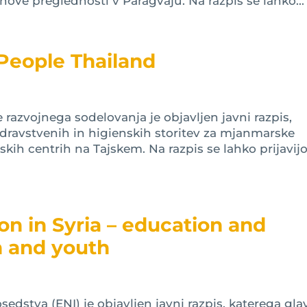
ihove preglednosti v Paragvaju. Na razpis se lahko...
 People Thailand
 razvojnega sodelovanja je objavljen javni razpis,
ravstvenih in higienskih storitev za mjanmarske
kih centrih na Tajskem. Na razpis se lahko prijavij
on in Syria – education and
en and youth
dstva (ENI) je objavljen javni razpis, katerega gla