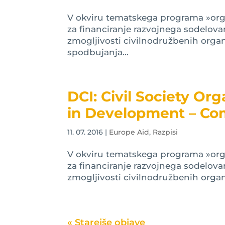
V okviru tematskega programa »orga
za financiranje razvojnega sodelovan
zmogljivosti civilnodružbenih organ
spodbujanja...
DCI: Civil Society Or
in Development – Co
11. 07. 2016
|
Europe Aid
,
Razpisi
V okviru tematskega programa »orga
za financiranje razvojnega sodelovan
zmogljivosti civilnodružbenih organiza
« Older Entries