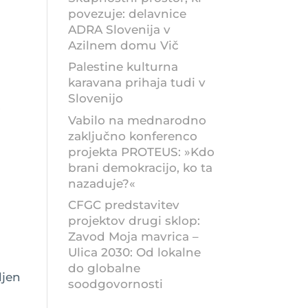
povezuje: delavnice
ADRA Slovenija v
Azilnem domu Vič
Palestine kulturna
karavana prihaja tudi v
Slovenijo
,
Vabilo na mednarodno
zaključno konferenco
projekta PROTEUS: »Kdo
brani demokracijo, ko ta
nazaduje?«
CFGC predstavitev
projektov drugi sklop:
Zavod Moja mavrica –
Ulica 2030: Od lokalne
do globalne
ljen
soodgovornosti