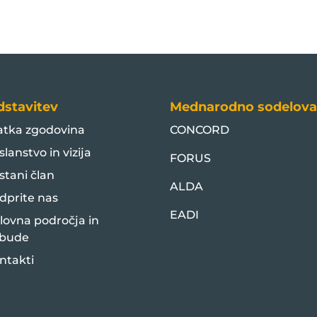
dstavitev
Mednarodno sodelova
atka zgodovina
CONCORD
slanstvo in vizija
FORUS
stani član
ALDA
dprite nas
EADI
lovna področja in
bude
ntakti