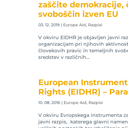
zaščite demokracije, 
svoboščin izven EU
03. 12. 2019
|
Europe Aid
,
Razpisi
V okviru EIDHR je objavljen javni 
organizacijam pri njihovih aktivnos
človekovih pravic in temeljnih svobo
sredstev v različnih...
European Instrumen
Rights (EIDHR) – Par
10. 08. 2016
|
Europe Aid
,
Razpisi
V okviru Evropskega instrumenta za
javni razpis, katerega glavni namen