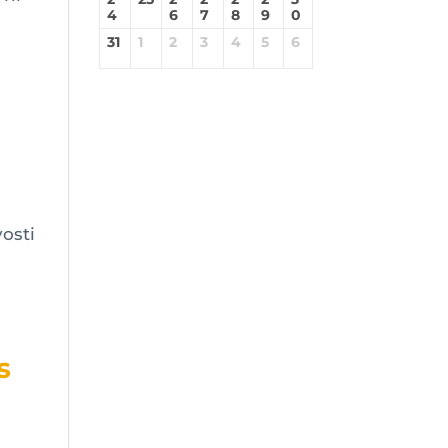
4
6
7
8
9
0
31
1
2
3
4
5
6
vosti
s