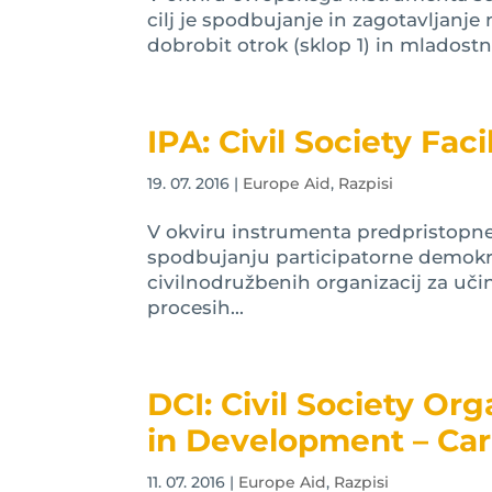
cilj je spodbujanje in zagotavljanje
dobrobit otrok (sklop 1) in mladostnik
IPA: Civil Society Fa
19. 07. 2016
|
Europe Aid
,
Razpisi
V okviru instrumenta predpristopne
spodbujanju participatorne demokrac
civilnodružbenih organizacij za uči
procesih...
DCI: Civil Society Or
in Development – Ca
11. 07. 2016
|
Europe Aid
,
Razpisi