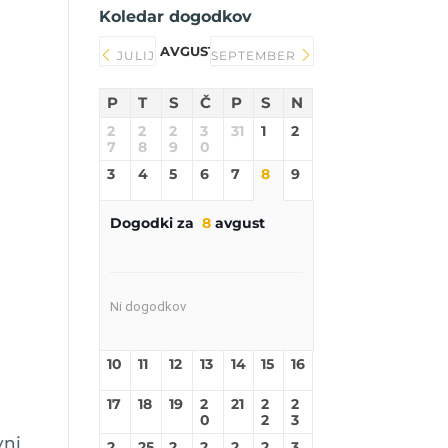
Koledar dogodkov
AVGUST 2026
JULIJ
SEPTEMBER
P
T
S
Č
P
S
N
2
2
2
3
31
1
2
7
8
9
0
3
4
5
6
7
8
9
o
Dogodki za
8
avgust
Ni dogodkov
10
11
12
13
14
15
16
17
18
19
2
21
2
2
0
2
3
vni
2
25
2
2
2
2
3