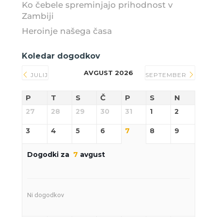
Ko čebele spreminjajo prihodnost v
Zambiji
Heroinje našega časa
Koledar dogodkov
AVGUST 2026
JULIJ
SEPTEMBER
P
T
S
Č
P
S
N
27
28
29
30
31
1
2
3
4
5
6
7
8
9
Dogodki za
7
avgust
Ni dogodkov