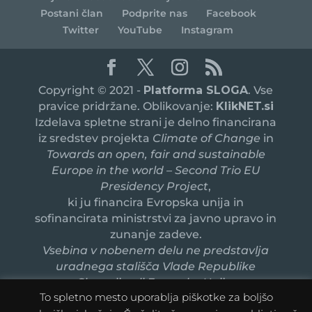
Postani član
Podprite nas
Facebook
Twitter
YouTube
Instagram
Copyright © 2021 -
Platforma SLOGA
. Vse
pravice pridržane. Oblikovanje:
KlikNET.si
Izdelava spletne strani je delno financirana
iz sredstev projekta
Climate of Change
in
Towards an open, fair and sustainable
Europe in the world – Second Trio EU
Presidency Project
,
ki ju financira Evropska unija in
sofinancirata ministrstvi za javno upravo in
zunanje zadeve.
Vsebina v nobenem delu ne predstavlja
uradnega stališča Vlade Republike
Slovenije ali Evropske Unije.
To spletno mesto uporablja piškotke za boljšo