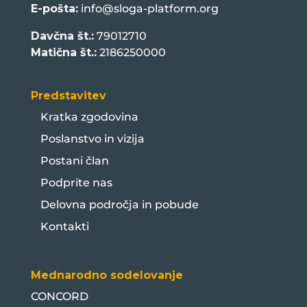
E-pošta:
info@sloga-platform.org
Davčna št.:
79012710
Matična št.:
2186250000
Predstavitev
Kratka zgodovina
Poslanstvo in vizija
Postani član
Podprite nas
Delovna področja in pobude
Kontakti
Mednarodno sodelovanje
CONCORD