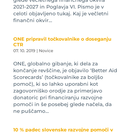
glede večletnega finančnega okvira
2021-2027 in Poglavja VI. Pismo je v
celoti objavljeno tukaj. Kaj je večletni
finančni okvir...
ONE pripravil točkovalnike o doseganju
CTR
07. 10. 2019
|
Novice
ONE, globalno gibanje, ki dela za
končanje revščine, je objavilo ‘Better Aid
Scorecards’ (točkovalnike za boljšo
pomoč), ki so lahko uporabni kot
zagovorniško orodje za primerjavo
donatoric pri financiranju razvojne
pomoči in še posebej glede načela, da
ne puščamo...
10 % padec slovenske razvojne pomoči v