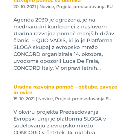
razvojno pomoč se odmika
20. 10. 2021
|
Novice
,
Projekt predsedovanja EU
Agenda 2030 je ogrožena, je na
mednarodni konferenci z naslovom
Uradna razvojna pomoč manjših držav
članic – QUO VADIS, ki jo je Platforma
SLOGA skupaj z evropsko mrežo
CONCORD organizirala 14. oktobra,
uvodoma opozoril Luca De Fraia,
CONCORD Italy. V pripravi letnih...
Uradna razvojna pomoč – obljube, zaveze
in ovire
15. 10. 2021
|
Novice
,
Projekt predsedovanja EU
V okviru projekta Predsedovanja
Evropski uniji je platforma SLOGA v
sodelovanju z evropsko mrežo
CONCORD v četrtek, 14. oktobra,