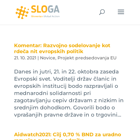
Komentar: Razvojno sodelovanje kot
rdeča nit evropskih politik
21. 10. 2021
|
Novice
,
Projekt predsedovanja EU
Danes in jutri, 21. in 22. oktobra zaseda
Evropski svet. Voditelji držav članic in
evropskih institucij bodo razpravljali o
mednarodni solidarnosti pri
zagotavljanju cepiv državam z nizkim in
srednjim dohodkom. Govorili bodo o
vprašanjih pravne države in o trgovini...
Aidwatch2021: Cilj 0,70 % BND za uradno