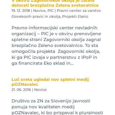
V okviru Zagovornikov okolja je začela
delovati brezplačna Zelena svetovalnica
19. 12. 2018
|
Novice
,
PIC | Pravni center za varstvo
človekovih pravic in okolja
,
Projekti članic
Pravno-informacijski center nevladnih
organizacij – PIC je v okviru prenovljene
spletne strani Zagovorniki okolja zagnal
brezplačno Zeleno svetovalnico. To sta
omogočila projekta Zagovorniki okolja,
ki ga PIC izvaja v partnerstvu z IPoP in
ga financirata Eko sklad in...
Luč sveta ugledal nov spletni medij
pOZNavalec
21. 06. 2016
|
Novice
Društvo za ZN za Slovenijo javnosti
ponuja nov kvaliteten medij
pOZNavalec, ki bo prispeval k pluralnosti