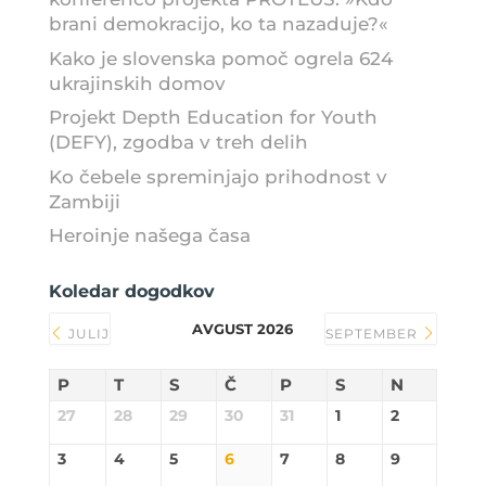
brani demokracijo, ko ta nazaduje?«
Kako je slovenska pomoč ogrela 624
ukrajinskih domov
Projekt Depth Education for Youth
(DEFY), zgodba v treh delih
Ko čebele spreminjajo prihodnost v
Zambiji
Heroinje našega časa
Koledar dogodkov
AVGUST 2026
JULIJ
SEPTEMBER
P
T
S
Č
P
S
N
27
28
29
30
31
1
2
3
4
5
6
7
8
9