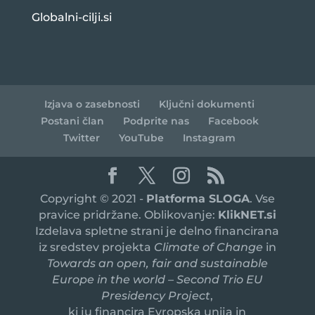
Globalni-cilji.si
Izjava o zasebnosti
Ključni dokumenti
Postani član
Podprite nas
Facebook
Twitter
YouTube
Instagram
Copyright © 2021 -
Platforma SLOGA
. Vse
pravice pridržane. Oblikovanje:
KlikNET.si
Izdelava spletne strani je delno financirana
iz sredstev projekta
Climate of Change
in
Towards an open, fair and sustainable
Europe in the world – Second Trio EU
Presidency Project
,
ki ju financira Evropska unija in