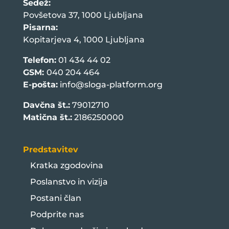
Sedež:
Povšetova 37, 1000 Ljubljana
Pisarna:
Kopitarjeva 4, 1000 Ljubljana
Telefon:
01 434 44 02
GSM:
040 204 464
E-pošta:
info@sloga-platform.org
Davčna št.:
79012710
Matična št.:
2186250000
Predstavitev
Kratka zgodovina
Poslanstvo in vizija
Postani član
Podprite nas