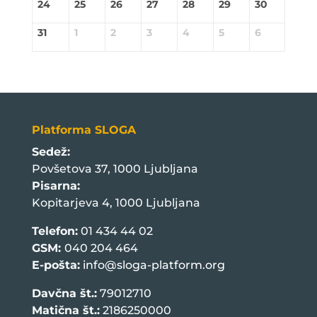
24
25
26
27
28
29
30
31
1
2
3
4
5
6
Platforma SLOGA
Sedež:
Povšetova 37, 1000 Ljubljana
Pisarna:
Kopitarjeva 4, 1000 Ljubljana
Telefon:
01 434 44 02
GSM:
040 204 464
E-pošta:
info@sloga-platform.org
Davčna št.:
79012710
Matična št.:
2186250000