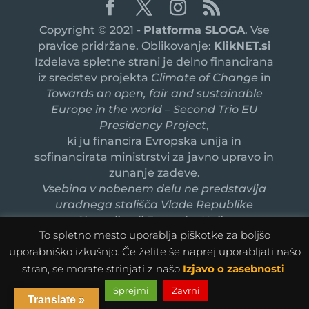
Copyright © 2021 -
Platforma SLOGA
. Vse
pravice pridržane. Oblikovanje:
KlikNET.si
Izdelava spletne strani je delno financirana
iz sredstev projekta
Climate of Change
in
Towards an open, fair and sustainable
Europe in the world – Second Trio EU
Presidency Project
,
ki ju financira Evropska unija in
sofinancirata ministrstvi za javno upravo in
zunanje zadeve.
Vsebina v nobenem delu ne predstavlja
uradnega stališča Vlade Republike
Slovenije ali Evropske Unije.
To spletno mesto uporablja piškotke za boljšo
uporabniško izkušnjo. Če želite še naprej uporabljati našo
stran, se morate strinjati z našo
Izjavo o zasebnosti
.
Sprejmi
Zavrni
Translate »