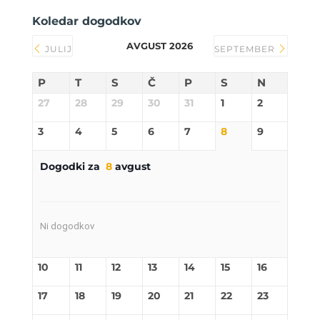
Koledar dogodkov
AVGUST 2026
JULIJ
SEPTEMBER
P
T
S
Č
P
S
N
27
28
29
30
31
1
2
3
4
5
6
7
8
9
Dogodki za
8
avgust
Ni dogodkov
10
11
12
13
14
15
16
17
18
19
20
21
22
23