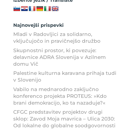
Izberite jezik / Translate
Najnovejši prispevki
Mladi v Radovljici za solidarno,
vključujočo in pravičnejšo družbo
Skupnostni prostor, ki povezuje:
delavnice ADRA Slovenija v Azilnem
domu Vič
Palestine kulturna karavana prihaja tudi
v Slovenijo
Vabilo na mednarodno zaključno
konferenco projekta PROTEUS: »Kdo
brani demokracijo, ko ta nazaduje?«
CFGC predstavitev projektov drugi
sklop: Zavod Moja mavrica – Ulica 2030:
Od lokalne do globalne soodgovornosti