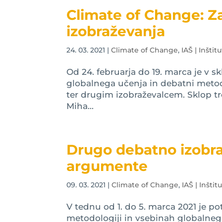
Climate of Change: Z
izobraževanja
24. 03. 2021
|
Climate of Change
,
IAŠ | Inštit
Od 24. februarja do 19. marca je v 
globalnega učenja in debatni metod
ter drugim izobraževalcem. Sklop tr
Miha...
Drugo debatno izobra
argumente
09. 03. 2021
|
Climate of Change
,
IAŠ | Inštit
V tednu od 1. do 5. marca 2021 je p
metodologiji in vsebinah globalnega