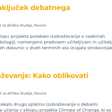
aključek debatnega
ut za afriške študije
,
Novice
sklopu projekta potekalo izobraževanje o vsebinah
ologiji, namenjeno predvsem učiteljicam in učitel
eh delavnic v dveh terminih sta izvajala strokovnja
ževanje: Kako oblikovati
ut za afriške študije
,
Novice
otekalo drugo spletno izobraževanje o debatni
 učenja v sklopu projekta Climate of Change, ki se