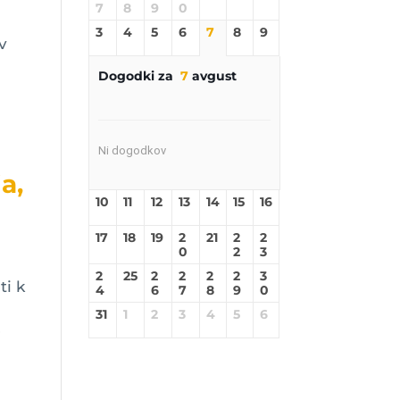
7
8
9
0
3
4
5
6
7
8
9
v
v
Dogodki za
7
avgust
Ni dogodkov
a,
10
11
12
13
14
15
16
17
18
19
2
21
2
2
0
2
3
2
25
2
2
2
2
3
ti k
4
6
7
8
9
0
31
1
2
3
4
5
6
,