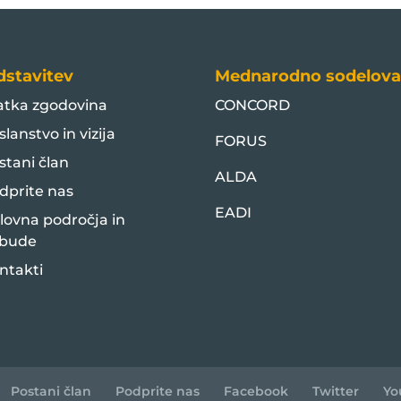
dstavitev
Mednarodno sodelova
atka zgodovina
CONCORD
slanstvo in vizija
FORUS
stani član
ALDA
dprite nas
EADI
lovna področja in
bude
ntakti
Postani član
Podprite nas
Facebook
Twitter
Yo