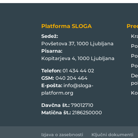
Platforma SLOGA
Pre
Sedež:
Kr
Povšetova 37, 1000 Ljubljana
Po
Pisarna:
Po
Kopitarjeva 4, 1000 Ljubljana
Po
Telefon:
01 434 44 02
De
GSM:
040 204 464
po
E-pošta:
info@sloga-
platform.org
Ko
Davčna št.:
79012710
Matična št.:
2186250000
Izjava o zasebnosti
Ključni dokumenti