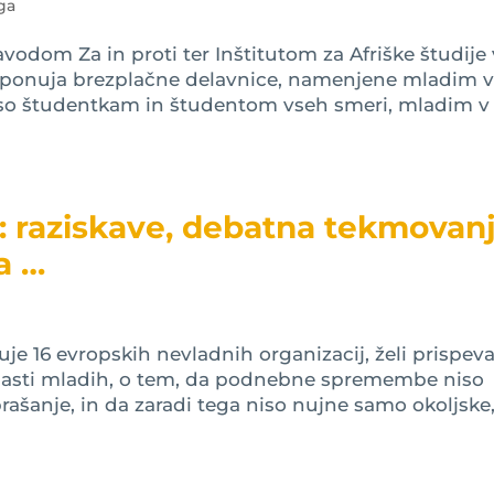
ga
odom Za in proti ter Inštitutom za Afriške študije 
 ponuja brezplačne delavnice, namenjene mladim 
e so študentkam in študentom vseh smeri, mladim v
: raziskave, debatna tekmovanj
ja …
e 16 evropskih nevladnih organizacij, želi prispeva
 zlasti mladih, o tem, da podnebne spremembe niso
ašanje, in da zaradi tega niso nujne samo okoljske