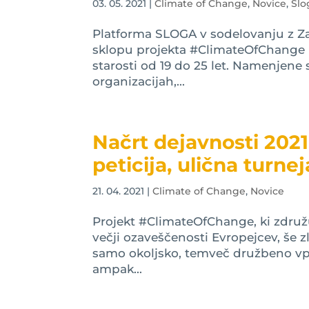
03. 05. 2021
|
Climate of Change
,
Novice
,
Slo
Platforma SLOGA v sodelovanju z Zav
sklopu projekta #ClimateOfChange
starosti od 19 do 25 let. Namenjen
organizacijah,...
Načrt dejavnosti 2021
peticija, ulična turne
21. 04. 2021
|
Climate of Change
,
Novice
Projekt #ClimateOfChange, ki združuj
večji ozaveščenosti Evropejcev, še
samo okoljsko, temveč družbeno vpr
ampak...