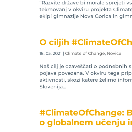
“Razvite države bi morale sprejeti 
tekmovanj v okviru projekta Climate
ekipi gimnazije Nova Gorica in gimna
O ciljih #ClimateOfC
18. 05. 2021
|
Climate of Change
,
Novice
Naš cilj je ozaveščati o podnebnih 
pojava povezana. V okviru tega pri
aktivnosti, skozi katere želimo infor
Slovenija...
#ClimateOfChange: B
o globalnem učenju i