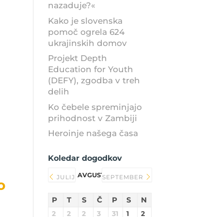
nazaduje?«
i
Kako je slovenska
pomoč ogrela 624
ukrajinskih domov
Projekt Depth
Education for Youth
(DEFY), zgodba v treh
delih
Ko čebele spreminjajo
prihodnost v Zambiji
Heroinje našega časa
Koledar dogodkov
AVGUST 2026
JULIJ
SEPTEMBER
o
P
T
S
Č
P
S
N
2
2
2
3
31
1
2