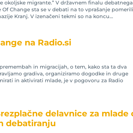
vse okoljske migrante.” V državnem finalu debatnega
 Of Change sta se v debati na to vprašanje pomeril
zije Kranj. V izenačeni tekmi so na koncu...
hange na Radio.si
spremembah in migracijah, o tem, kako sta ta dva
pravljamo gradiva, organiziramo dogodke in druge
mirati in aktivirati mlade, je v pogovoru za Radio
rezplačne delavnice za mlade 
n debatiranju