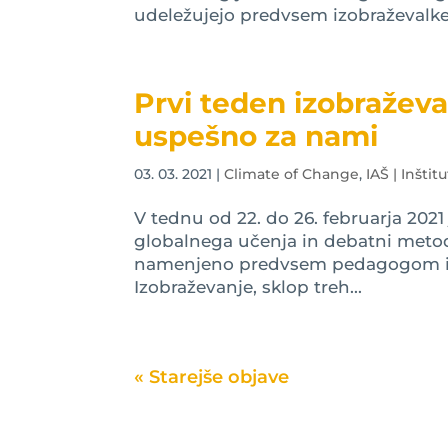
udeležujejo predvsem izobraževalke i
Prvi teden izobraževan
uspešno za nami
03. 03. 2021
|
Climate of Change
,
IAŠ | Inštit
V tednu od 22. do 26. februarja 202
globalnega učenja in debatni metod
namenjeno predvsem pedagogom in
Izobraževanje, sklop treh...
« Older Entries