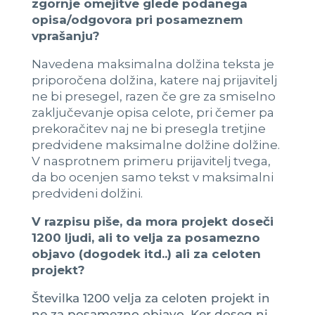
zgornje omejitve glede podanega
opisa/odgovora pri posameznem
vprašanju?
Navedena maksimalna dolžina teksta je
priporočena dolžina, katere naj prijavitelj
ne bi presegel, razen če gre za smiselno
zaključevanje opisa celote, pri čemer pa
prekoračitev naj ne bi presegla tretjine
predvidene maksimalne dolžine dolžine.
V nasprotnem primeru prijavitelj tvega,
da bo ocenjen samo tekst v maksimalni
predvideni dolžini.
V razpisu piše, da mora projekt doseči
1200 ljudi, ali to velja za posamezno
objavo (dogodek itd..) ali za celoten
projekt?
Številka 1200 velja za celoten projekt in
ne za posamezno objavo. Ker doseg ni