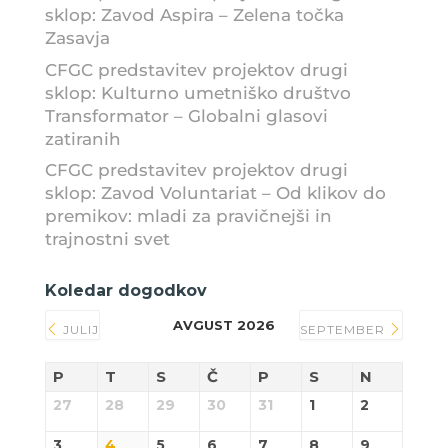
sklop: Zavod Aspira – Zelena točka
Zasavja
CFGC predstavitev projektov drugi
sklop: Kulturno umetniško društvo
Transformator – Globalni glasovi
zatiranih
CFGC predstavitev projektov drugi
sklop: Zavod Voluntariat – Od klikov do
premikov: mladi za pravičnejši in
trajnostni svet
Koledar dogodkov
AVGUST 2026
JULIJ
SEPTEMBER
P
T
S
Č
P
S
N
27
28
29
30
31
1
2
3
4
5
6
7
8
9