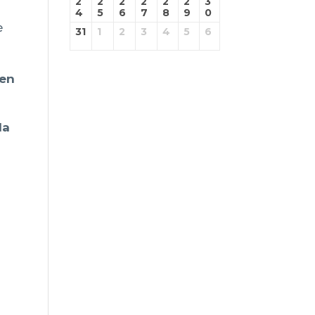
2
2
2
2
2
2
3
4
5
6
7
8
9
0
e
31
1
2
3
4
5
6
ben
la