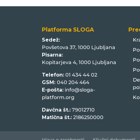
Platforma SLOGA
Pre
Sedež:
Kr
Povšetova 37, 1000 Ljubljana
Po
Pisarna:
Po
Kopitarjeva 4, 1000 Ljubljana
Po
Telefon:
01 434 44 02
De
GSM:
040 204 464
po
E-pošta:
info@sloga-
platform.org
Ko
Davčna št.:
79012710
Matična št.:
2186250000
Izjava o zasebnosti
Ključni dokumenti