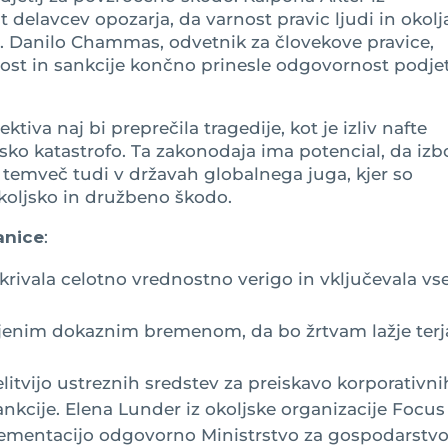
 delavcev opozarja, da varnost pravic ljudi in okolj
j. Danilo Chammas, odvetnik za človekove pravice,
ost in sankcije končno prinesle odgovornost podjet
tiva naj bi preprečila tragedije, kot je izliv nafte
ljsko katastrofo. Ta zakonodaja ima potencial, da izb
, temveč tudi v državah globalnega juga, kjer so
koljsko in družbeno škodo.
anice
:
okrivala celotno vrednostno verigo in vključevala vs
njenim dokaznim bremenom, da bo žrtvam lažje terj
litvijo ustreznih sredstev za preiskavo korporativni
ankcije. Elena Lunder iz okoljske organizacije Focus
plementacijo odgovorno Ministrstvo za gospodarstvo