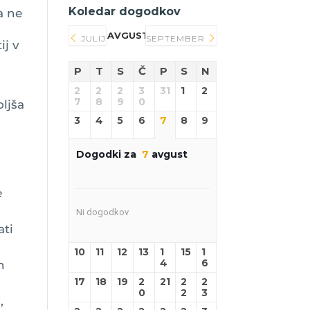
Koledar dogodkov
a ne
AVGUST 2026
JULIJ
SEPTEMBER
ij v
P
T
S
Č
P
S
N
2
2
2
3
31
1
2
7
8
9
0
oljša
3
4
5
6
7
8
9
Dogodki za
7
avgust
e
Ni dogodkov
ati
10
11
12
13
1
15
1
4
6
h
17
18
19
2
21
2
2
0
2
3
,