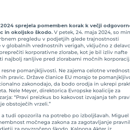
maj 2024 sprejela pomemben korak k večji odgovorn
ic in okoljsko škodo.
V petek, 24. maja 2024, so min
rbnem pregledu v podjetjih glede trajnostnosti
 v globalnih vrednostnih verigah, vključno z delavc
 preprečiti korporativne zlorabe, kot je bil izliv nafte
iti najbolj ranljive pred zlorabami močnih korporacij
resne pomanjkljivosti. Ne zajema celotne vrednos
ih pravic. Države članice EU morajo te pomanjkljiv
acionalno zakonodajo, da bodo orodja in ukrepi prak
neta. Nele Meyer, direktorica Evropske koalicije za
arja: “Pravi preizkus bo kakovost izvajanja teh pravi
je obstoječih vrzeli.”
e, a tudi opozorila na potrebo po izboljšavah. Miguel
membnost močnega zakona za zagotavljanje pravni
djetij za povzročeno škodo. Kalpona Akter iz