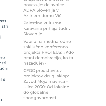
povezuje: delavnice
ADRA Slovenija v
Azilnem domu Vič
osti
Palestine kulturna
istri
karavana prihaja tudi v
Slovenijo
i,
Vabilo na mednarodno
zaključno konferenco
.
projekta PROTEUS: »Kdo
tne
brani demokracijo, ko ta
osti
nazaduje?«
tični
CFGC predstavitev
projektov drugi sklop:
l s
Zavod Moja mavrica –
Ulica 2030: Od lokalne
do globalne
soodgovornosti
h