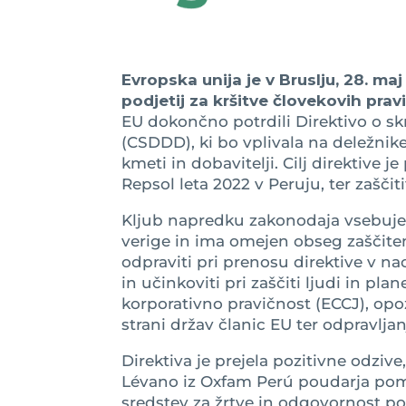
Evropska unija je v Bruslju, 28. 
podjetij za kršitve človekovih prav
EU dokončno potrdili Direktivo o sk
(CSDDD), ki bo vplivala na deležnike
kmeti in dobavitelji. Cilj direktive je
Repsol leta 2022 v Peruju, ter zaščit
Kljub napredku zakonodaja vsebuje 
verige in ima omejen obseg zaščiten
odpraviti pri prenosu direktive v n
in učinkoviti pri zaščiti ljudi in pla
korporativno pravičnost (ECCJ), opoz
strani držav članic EU ter odpravljan
Direktiva je prejela pozitivne odziv
Lévano iz Oxfam Perú poudarja po
sredstev za žrtve in odgovornost po