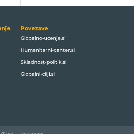
anje
Povezave
Globalno-ucenje.si
Humanitarni-center.si
Skladnost-politik.si
Globalni-cilji.si
uTube
Instagram