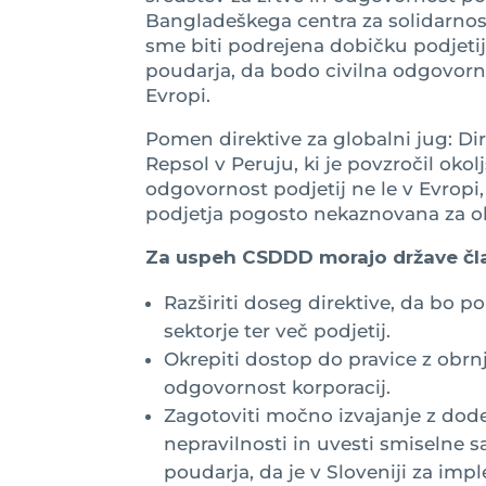
Bangladeškega centra za solidarnost
sme biti podrejena dobičku podjeti
poudarja, da bodo civilna odgovorn
Evropi.
Pomen direktive za globalni jug: Direk
Repsol v Peruju, ki je povzročil oko
odgovornost podjetij ne le v Evropi
podjetja pogosto nekaznovana za o
Za uspeh CSDDD morajo države čl
Razširiti doseg direktive, da bo p
sektorje ter več podjetij.
Okrepiti dostop do pravice z obr
odgovornost korporacij.
Zagotoviti močno izvajanje z dode
nepravilnosti in uvesti smiselne s
poudarja, da je v Sloveniji za im