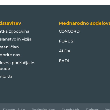
dstavitev
Mednarodno sodelov
atka zgodovina
CONCORD
slanstvo in vizija
FORUS
stani član
ALDA
dprite nas
EADI
lovna področja in
bude
ntakti
Postani član
Podprite nas
Facebook
Twitter
Yo