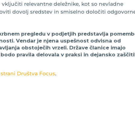
 vključiti relevantne deležnike, kot so nevladne
otoviti dovolj sredstev in smiselno določiti odgovorn
skrbnem pregledu v podjetjih predstavlja pomem
rnosti. Vendar je njena uspešnost odvisna od
vljanja obstoječih vrzeli. Države članice imajo
 bodo pravila delovala v praksi in dejansko zaščiti
 strani Društva Focus
.