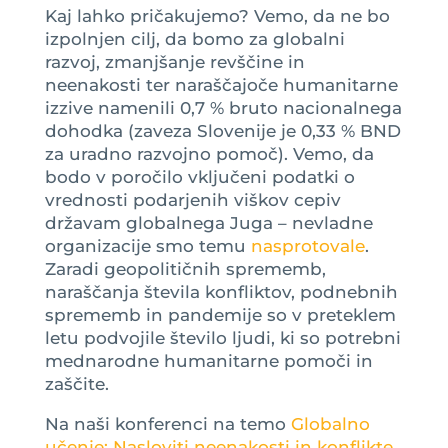
Kaj lahko pričakujemo? Vemo, da ne bo
izpolnjen cilj, da bomo za globalni
razvoj, zmanjšanje revščine in
neenakosti ter naraščajoče humanitarne
izzive namenili 0,7 % bruto nacionalnega
dohodka (zaveza Slovenije je 0,33 % BND
za uradno razvojno pomoč). Vemo, da
bodo v poročilo vključeni podatki o
vrednosti podarjenih viškov cepiv
državam globalnega Juga – nevladne
organizacije smo temu
nasprotovale
.
Zaradi geopolitičnih sprememb,
naraščanja števila konfliktov, podnebnih
sprememb in pandemije so v preteklem
letu podvojile število ljudi, ki so potrebni
mednarodne humanitarne pomoči in
zaščite.
Na naši konferenci na temo
Globalno
učenje: Nasloviti neenakosti in konflikte