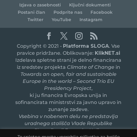
Izjava o zasebnosti
Ključni dokumenti
Postani član
Podprite nas
Facebook
Twitter
YouTube
Instagram
Copyright © 2021 -
Platforma SLOGA
. Vse
pravice pridržane. Oblikovanje:
KlikNET.si
Izdelava spletne strani je delno financirana
iz sredstev projekta
Climate of Change
in
Towards an open, fair and sustainable
Europe in the world – Second Trio EU
Presidency Project
,
ki ju financira Evropska unija in
sofinancirata ministrstvi za javno upravo in
zunanje zadeve.
Vsebina v nobenem delu ne predstavlja
uradnega stališča Vlade Republike
Slovenije ali Evropske Unije.
To spletno mesto uporablja piškotke za boljšo