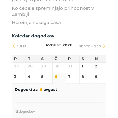
Ko čebele spreminjajo prihodnost v
Zambiji
Heroinje našega časa
Koledar dogodkov
AVGUST 2026
JULIJ
SEPTEMBER
P
T
S
Č
P
S
N
27
28
29
30
31
1
2
3
4
5
6
7
8
9
Dogodki za
6
avgust
Ni dogodkov