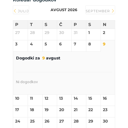
AVGUST 2026
JULIJ
SEPTEMBER
P
T
S
Č
P
S
N
27
28
29
30
31
1
2
3
4
5
6
7
8
9
Dogodki za
9
avgust
Ni dogodkov
10
11
12
13
14
15
16
17
18
19
20
21
22
23
24
25
26
27
28
29
30