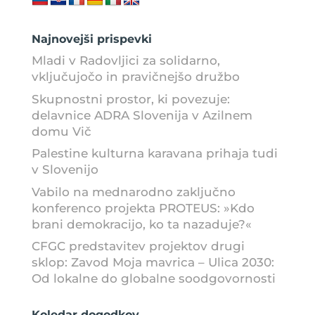
Najnovejši prispevki
Mladi v Radovljici za solidarno,
vključujočo in pravičnejšo družbo
Skupnostni prostor, ki povezuje:
delavnice ADRA Slovenija v Azilnem
domu Vič
Palestine kulturna karavana prihaja tudi
v Slovenijo
Vabilo na mednarodno zaključno
konferenco projekta PROTEUS: »Kdo
brani demokracijo, ko ta nazaduje?«
CFGC predstavitev projektov drugi
sklop: Zavod Moja mavrica – Ulica 2030:
Od lokalne do globalne soodgovornosti
Koledar dogodkov