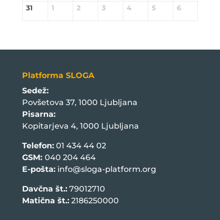
31
1
2
3
4
5
6
Platforma SLOGA
Sedež:
Povšetova 37, 1000 Ljubljana
Pisarna:
Kopitarjeva 4, 1000 Ljubljana
Telefon:
01 434 44 02
GSM:
040 204 464
E-pošta:
info@sloga-platform.org
Davčna št.:
79012710
Matična št.:
2186250000