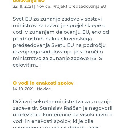
delovanju EU
22. 11. 2021
|
Novice
,
Projekt predsedovanja EU
Svet EU za zunanje zadeve v sestavi
ministrov za razvoj je sprejel sklepe o
vodi v zunanjem delovanju EU, eno od
prednostnih nalog slovenskega
predsedovanja Svetu EU na področju
razvojnega sodelovanja, je sporočilo
ministrstvo za zunanje zadeve RS. S
celovitim...
O vodi in enakosti spolov
14. 10. 2021
|
Novice
Državni sekretar ministrstva za zunanje
zadeve dr. Stanislav Raščan je nagovoril
udeležence konference na visoki ravni o
vodi in enakosti spolov, ki je bila
namenjena izmenjavi dobrih praks,