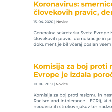
Koronavirus: smernic
človekovih pravic, d
15. 04. 2020
|
Novice
Generalna sekretarka Sveta Evrope M
človekovih pravic, demokracije in p
dokument je bil včeraj poslan vsem 4
Komisija za boj proti
Evrope je izdala poroč
10. 06. 2019
|
Novice
Komisija za boj proti rasizmu in n
Racism and Intolerance – ECRI), ki d
neodvisnih strokovnjakov ter nadzor