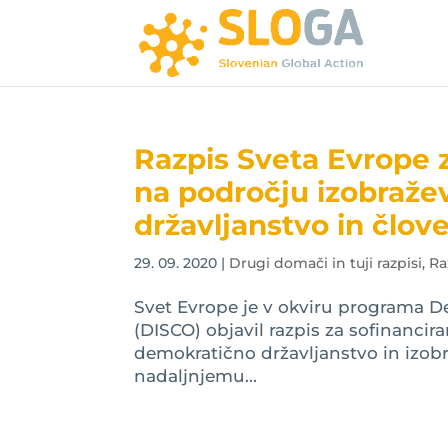
Razpis Sveta Evrope 
na področju izobraže
državljanstvo in člov
29. 09. 2020
|
Drugi domači in tuji razpisi
,
Ra
Svet Evrope je v okviru programa D
(DISCO) objavil razpis za sofinanci
demokratično državljanstvo in izob
nadaljnjemu...