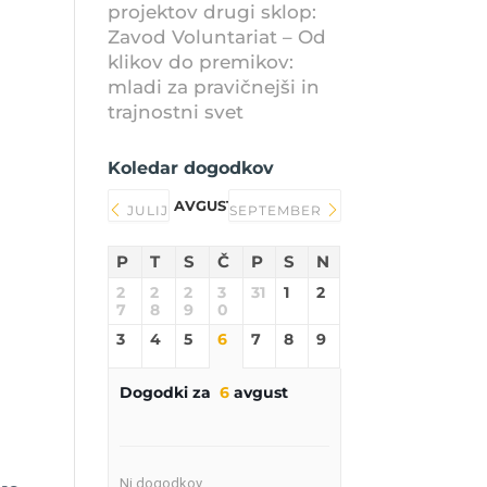
projektov drugi sklop:
Zavod Voluntariat – Od
klikov do premikov:
mladi za pravičnejši in
trajnostni svet
Koledar dogodkov
AVGUST 2026
JULIJ
SEPTEMBER
P
T
S
Č
P
S
N
2
2
2
3
31
1
2
7
8
9
0
3
4
5
6
7
8
9
Dogodki za
6
avgust
Ni dogodkov