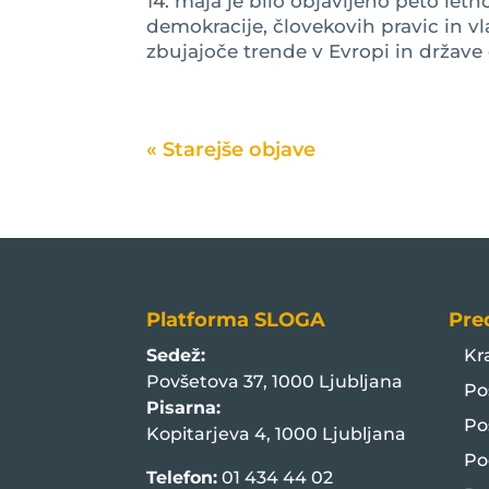
14. maja je bilo objavljeno peto let
demokracije, človekovih pravic in v
zbujajoče trende v Evropi in države 
« Older Entries
Platforma SLOGA
Pre
Sedež:
Kr
Povšetova 37, 1000 Ljubljana
Po
Pisarna:
Po
Kopitarjeva 4, 1000 Ljubljana
Po
Telefon:
01 434 44 02