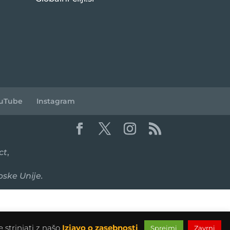
uTube
Instagram
ct
,
pske Unije.
 strinjati z našo
Izjavo o zasebnosti
.
Sprejmi
Zavrni