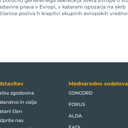
no poročilo generalnega sekretarja Sveta Evrope o st
ladavine prava v Evropi, v katerem opozarja na skrb
članice poziva h krepitvi skupnih evropskih vrednot,
dstavitev
Mednarodno sodelova
atka zgodovina
CONCORD
slanstvo in vizija
FORUS
stani član
ALDA
dprite nas
EADI