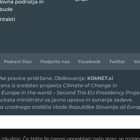
lovna področja in
bude
ntakti
Postani član
Podprite nas
Facebook
Twitter
Yo
 Vse pravice pridržane. Oblikovanje:
KlikNET.si
irana iz sredstev projekta
Climate of Change
in
 Europe in the world – Second Trio EU Presidency Proje
ancirata ministrstvi za javno upravo in zunanje zadeve.
 uradnega stališča Vlade Republike Slovenije ali Evro
zkušnjo. Če želite še naprej uporabljati našo stran, se morate