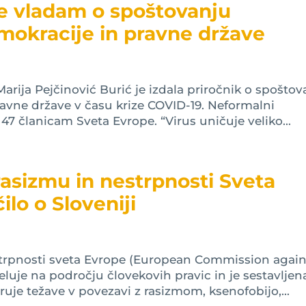
e vladam o spoštovanju
emokracije in pravne države
arija Pejčinović Burić je izdala priročnik o spoštov
ravne države v času krize COVID-19. Neformalni
7 članicam Sveta Evrope. “Virus uničuje veliko...
 rasizmu in nestrpnosti Sveta
ilo o Sloveniji
estrpnosti sveta Evrope (European Commission again
eluje na področju človekovih pravic in je sestavljena
uje težave v povezavi z rasizmom, ksenofobijo,...