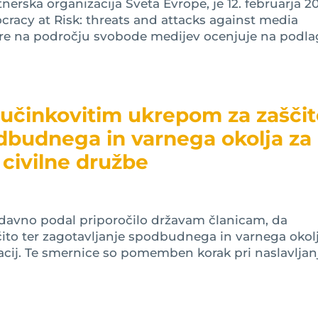
tnerska organizacija Sveta Evrope, je 12. februarja 2
racy at Risk: threats and attacks against media
ere na področju svobode medijev ocenjuje na podla
 učinkovitim ukrepom za zašči
odbudnega in varnega okolja za
 civilne družbe
davno podal priporočilo državam članicam, da
čito ter zagotavljanje spodbudnega in varnega okol
acij. Te smernice so pomemben korak pri naslavljan