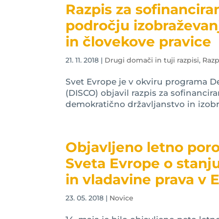
Razpis za sofinancira
področju izobraževan
in človekove pravice
21. 11. 2018
|
Drugi domači in tuji razpisi
,
Razp
Svet Evrope je v okviru programa D
(DISCO) objavil razpis za sofinanci
demokratično državljanstvo in izobra
Objavljeno letno poro
Sveta Evrope o stanj
in vladavine prava v 
23. 05. 2018
|
Novice