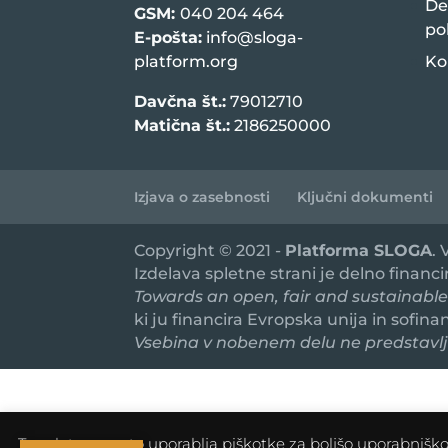
De
GSM:
040 204 464
po
E-pošta:
info@sloga-
platform.org
Ko
Davčna št.:
79012710
Matična št.:
2186250000
Izjava o zasebnosti
Ključni dokumenti
Copyright © 2021 -
Platforma SLOGA
.
Izdelava spletne strani je delno financ
Towards an open, fair and sustainable
ki ju financira Evropska unija in sofin
Vsebina v nobenem delu ne predstavlja
To spletno mesto uporablja piškotke za boljšo uporabniško i