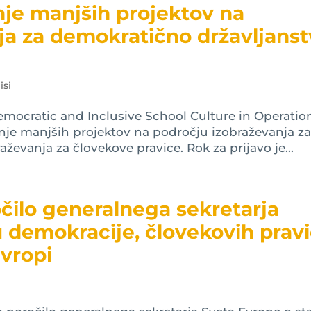
nje manjših projektov na
ja za demokratično državljans
isi
emocratic and Inclusive School Culture in Operatio
ranje manjših projektov na področju izobraževanja z
ževanja za človekove pravice. Rok za prijavo je...
čilo generalnega sekretarja
u demokracije, človekovih prav
Evropi