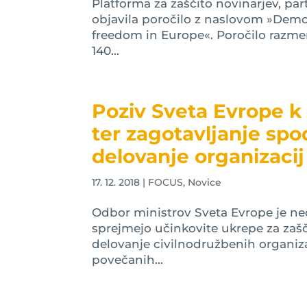
Platforma za zaščito novinarjev, par
objavila poročilo z naslovom »Democ
freedom in Europe«. Poročilo razm
140...
Poziv Sveta Evrope k
ter zagotavljanje sp
delovanje organizacij
17. 12. 2018
|
FOCUS
,
Novice
Odbor ministrov Sveta Evrope je ne
sprejmejo učinkovite ukrepe za zaš
delovanje civilnodružbenih organiz
povečanih...