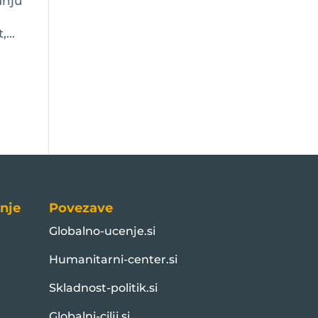
anju
...
nje
Povezave
Globalno-ucenje.si
Humanitarni-center.si
Skladnost-politik.si
Globalni-cilji.si