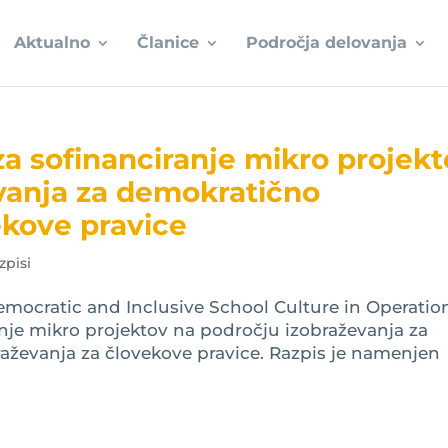
Aktualno
Članice
Področja delovanja
za sofinanciranje mikro projek
vanja za demokratično
ekove pravice
zpisi
emocratic and Inclusive School Culture in Operatio
ranje mikro projektov na področju izobraževanja za
raževanja za človekove pravice. Razpis je namenjen