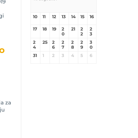
019
gi
10
11
12
13
14
15
16
17
18
19
2
21
2
2
0
2
3
2
25
2
2
2
2
3
4
6
7
8
9
0
to
31
1
2
3
4
5
6
ja za
ju