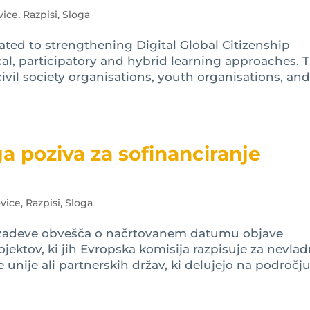
vice
,
Razpisi
,
Sloga
ted to strengthening Digital Global Citizenship
al, participatory and hybrid learning approaches. 
ivil society organisations, youth organisations, an
a poziva za sofinanciranje
vice
,
Razpisi
,
Sloga
e zadeve obvešča o načrtovanem datumu objave
jektov, ki jih Evropska komisija razpisuje za nevla
 unije ali partnerskih držav, ki delujejo na področju.