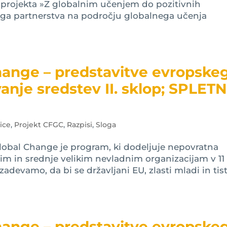
 projekta »Z globalnim učenjem do pozitivnih
ega partnerstva na področju globalnega učenja
hange – predstavitve evropske
anje sredstev II. sklop; SPLET
ice
,
Projekt CFGC
,
Razpisi
,
Sloga
bal Change je program, ki dodeljuje nepovratna
im in srednje velikim nevladnim organizacijam v 11
adevamo, da bi se državljani EU, zlasti mladi in tisti
hange – predstavitve evropske