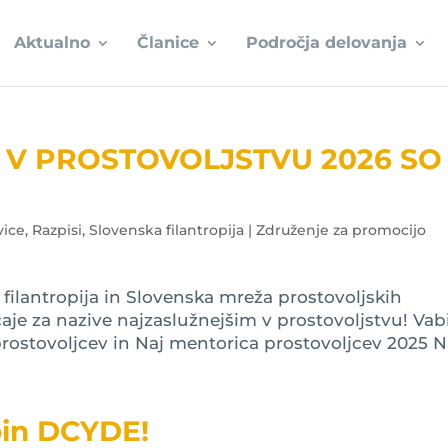
Aktualno
Članice
Področja delovanja
E V PROSTOVOLJSTVU 2026 SO
vice
,
Razpisi
,
Slovenska filantropija | Združenje za promocijo
ilantropija in Slovenska mreža prostovoljskih
aje za nazive najzaslužnejšim v prostovoljstvu! Vab
prostovoljcev in Naj mentorica prostovoljcev 2025 Na
Join DCYDE!