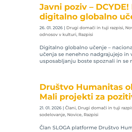
Javni poziv – DCYDE! 
digitalno globalno uč
26. 01. 2026
|
Drugi domači in tuji razpisi
,
No
odnosov v kulturi
,
Razpisi
Digitalno globalno učenje – nacio
učenja se nenehno nadgrajujejo in
usposabljanju boste spoznali in se 
Društvo Humanitas o
Mali projekti za poz
21. 01. 2026
|
Člani
,
Drugi domači in tuji razpi
sodelovanje
,
Novice
,
Razpisi
Član SLOGA platforme Društvo Human