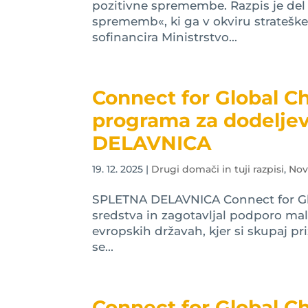
pozitivne spremembe. Razpis je del
sprememb«, ki ga v okviru stratešk
sofinancira Ministrstvo...
Connect for Global C
programa za dodeljev
DELAVNICA
19. 12. 2025
|
Drugi domači in tuji razpisi
,
Nov
SPLETNA DELAVNICA Connect for Glo
sredstva in zagotavljal podporo mal
evropskih državah, kjer si skupaj priz
se...
Connect for Global C