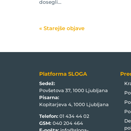
dosegli...
« Older Entries
Platforma SLOGA
Pre
Sedež:
Kr
Povšetova 37, 1000 Ljubljana
Po
Pisarna:
Po
Kopitarjeva 4, 1000 Ljubljana
Po
Telefon:
01 434 44 02
De
GSM:
040 204 464
po
E-pošta:
info@sloga-