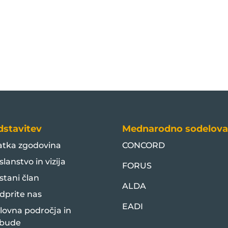
dstavitev
Mednarodno sodelova
atka zgodovina
CONCORD
slanstvo in vizija
FORUS
stani član
ALDA
dprite nas
EADI
lovna področja in
bude