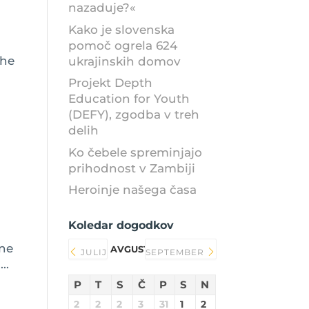
nazaduje?«
Kako je slovenska
pomoč ogrela 624
The
ukrajinskih domov
d
Projekt Depth
Education for Youth
(DEFY), zgodba v treh
delih
Ko čebele spreminjajo
prihodnost v Zambiji
Heroinje našega časa
Koledar dogodkov
dne
AVGUST 2026
JULIJ
SEPTEMBER
..
P
T
S
Č
P
S
N
2
2
2
3
31
1
2