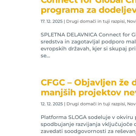
programa za dodeljev
17. 12. 2025
|
Drugi domači in tuji razpisi
,
Nov
SPLETNA DELAVNICA Connect for Glo
sredstva in zagotavljal podporo mal
evropskih državah, kjer si skupaj priz
se...
CFGC – Objavljen že d
manjših projektov ne
12. 12. 2025
|
Drugi domači in tuji razpisi
,
Nov
Platforma SLOGA sodeluje v okviru p
spodbujanje razvijanja vključujoče 
zavedati soodgovornosti za reševanj