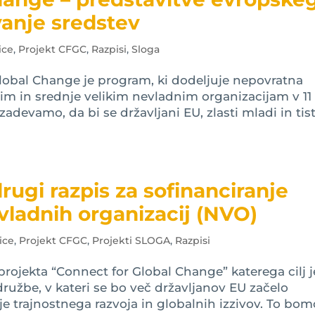
anje sredstev
ice
,
Projekt CFGC
,
Razpisi
,
Sloga
bal Change je program, ki dodeljuje nepovratna
im in srednje velikim nevladnim organizacijam v 11
adevamo, da bi se državljani EU, zlasti mladi in tisti
rugi razpis za sofinanciranje
vladnih organizacij (NVO)
ice
,
Projekt CFGC
,
Projekti SLOGA
,
Razpisi
rojekta “Connect for Global Change” katerega cilj j
družbe, v kateri se bo več državljanov EU začelo
e trajnostnega razvoja in globalnih izzivov. To bom