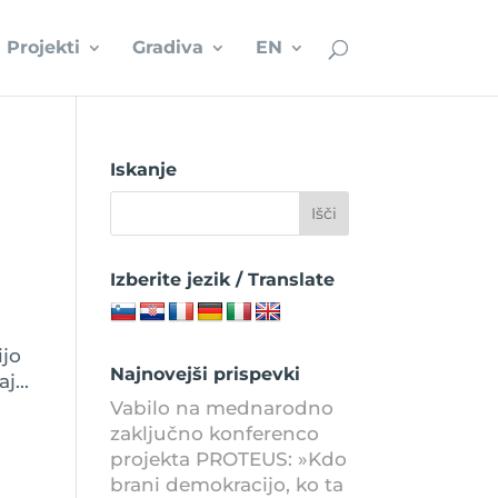
Projekti
Gradiva
EN
Iskanje
Izberite jezik / Translate
ijo
Najnovejši prispevki
j...
Vabilo na mednarodno
zaključno konferenco
projekta PROTEUS: »Kdo
brani demokracijo, ko ta