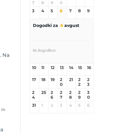
7
8
9
0
3
4
5
6
7
8
9
Dogodki za
6
avgust
Ni dogodkov
. Na
10
11
12
13
14
15
16
17
18
19
2
21
2
2
0
2
3
2
25
2
2
2
2
3
4
6
7
8
9
0
31
1
2
3
4
5
6
 in
za