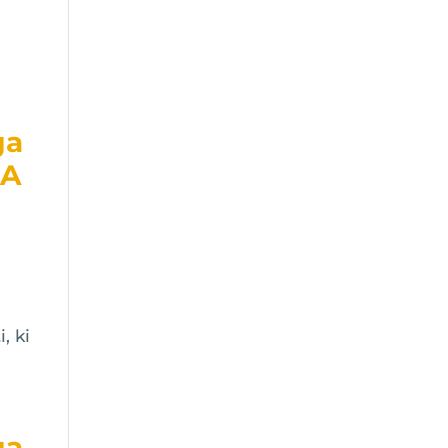
ga
NA
, ki
ga