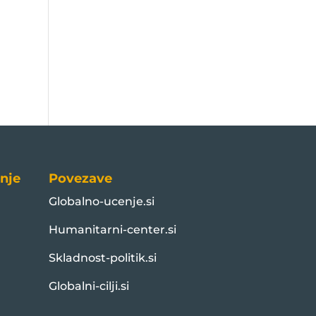
nje
Povezave
Globalno-ucenje.si
Humanitarni-center.si
Skladnost-politik.si
Globalni-cilji.si