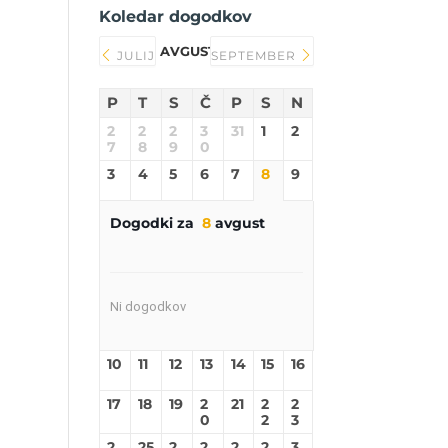
Koledar dogodkov
AVGUST 2026
JULIJ
SEPTEMBER
P
T
S
Č
P
S
N
2
2
2
3
31
1
2
7
8
9
0
3
4
5
6
7
8
9
Dogodki za
8
avgust
Ni dogodkov
10
11
12
13
14
15
16
17
18
19
2
21
2
2
0
2
3
2
25
2
2
2
2
3