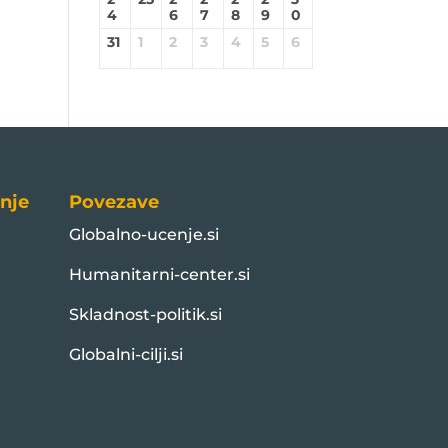
4
6
7
8
9
0
31
1
2
3
4
5
6
nje
Povezave
Globalno-ucenje.si
Humanitarni-center.si
Skladnost-politik.si
Globalni-cilji.si