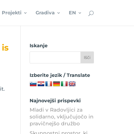
Projekti
Gradiva
EN
 is
Iskanje
Izberite jezik / Translate
t.
Najnovejši prispevki
Mladi v Radovljici za
solidarno, vključujočo in
pravičnejšo družbo
Skupnostni prostor, ki