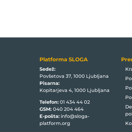
Platforma SLOGA
Pre
Sedež:
Kr
Povšetova 37, 1000 Ljubljana
Po
Pisarna:
Po
Kopitarjeva 4, 1000 Ljubljana
Po
Telefon:
01 434 44 02
De
GSM:
040 204 464
po
E-pošta:
info@sloga-
platform.org
Ko