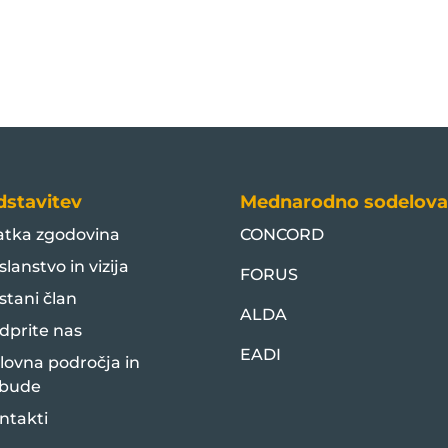
dstavitev
Mednarodno sodelova
atka zgodovina
CONCORD
slanstvo in vizija
FORUS
stani član
ALDA
dprite nas
EADI
lovna področja in
bude
ntakti