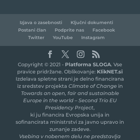
Izjava o zasebnosti
Ključni dokumenti
Postani član
Podprite nas
Facebook
Twitter
YouTube
Instagram
Copyright © 2021 -
Platforma SLOGA
. Vse
pravice pridržane. Oblikovanje:
KlikNET.si
Izdelava spletne strani je delno financirana
iz sredstev projekta
Climate of Change
in
Towards an open, fair and sustainable
Europe in the world – Second Trio EU
Presidency Project
,
ki ju financira Evropska unija in
sofinancirata ministrstvi za javno upravo in
zunanje zadeve.
Vsebina v nobenem delu ne predstavlja