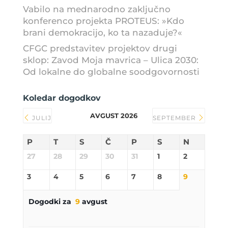
Vabilo na mednarodno zaključno
konferenco projekta PROTEUS: »Kdo
brani demokracijo, ko ta nazaduje?«
CFGC predstavitev projektov drugi
sklop: Zavod Moja mavrica – Ulica 2030:
Od lokalne do globalne soodgovornosti
Koledar dogodkov
AVGUST 2026
JULIJ
SEPTEMBER
P
T
S
Č
P
S
N
27
28
29
30
31
1
2
3
4
5
6
7
8
9
Dogodki za
9
avgust