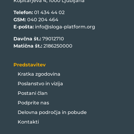
Kopitarjeva 4, 1000 Ljubljana
Telefon:
01 434 44 02
GSM:
040 204 464
E-pošta:
info@sloga-platform.org
Davčna št.:
79012710
Matična št.:
2186250000
Predstavitev
Kratka zgodovina
Poslanstvo in vizija
Postani član
Podprite nas
Delovna področja in pobude
Kontakti