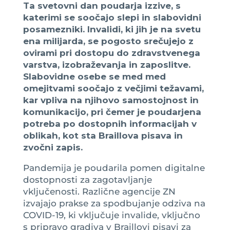
Ta svetovni dan poudarja izzive, s
katerimi se soočajo slepi in slabovidni
posamezniki. Invalidi, ki jih je na svetu
ena milijarda, se pogosto srečujejo z
ovirami pri dostopu do zdravstvenega
varstva, izobraževanja in zaposlitve.
Slabovidne osebe se med med
omejitvami soočajo z večjimi težavami,
kar vpliva na njihovo samostojnost in
komunikacijo, pri čemer je poudarjena
potreba po dostopnih informacijah v
oblikah, kot sta Braillova pisava in
zvočni zapis.
Pandemija je poudarila pomen digitalne
dostopnosti za zagotavljanje
vključenosti. Različne agencije ZN
izvajajo prakse za spodbujanje odziva na
COVID-19, ki vključuje invalide, vključno
s pripravo gradiva v Braillovi pisavi za