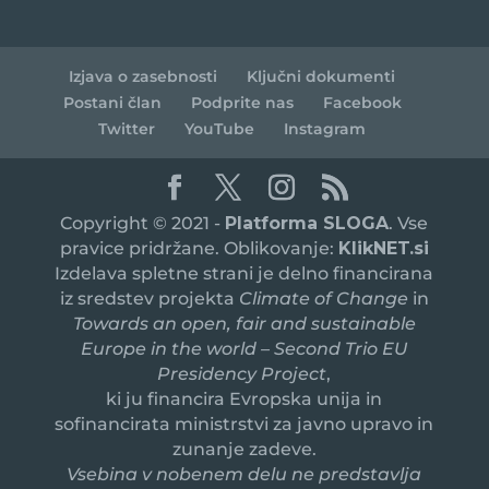
Izjava o zasebnosti
Ključni dokumenti
Postani član
Podprite nas
Facebook
Twitter
YouTube
Instagram
Copyright © 2021 -
Platforma SLOGA
. Vse
pravice pridržane. Oblikovanje:
KlikNET.si
Izdelava spletne strani je delno financirana
iz sredstev projekta
Climate of Change
in
Towards an open, fair and sustainable
Europe in the world – Second Trio EU
Presidency Project
,
ki ju financira Evropska unija in
sofinancirata ministrstvi za javno upravo in
zunanje zadeve.
Vsebina v nobenem delu ne predstavlja