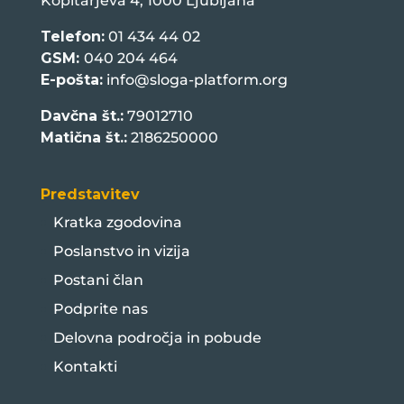
Kopitarjeva 4, 1000 Ljubljana
Telefon:
01 434 44 02
GSM:
040 204 464
E-pošta:
info@sloga-platform.org
Davčna št.:
79012710
Matična št.:
2186250000
Predstavitev
Kratka zgodovina
Poslanstvo in vizija
Postani član
Podprite nas
Delovna področja in pobude
Kontakti