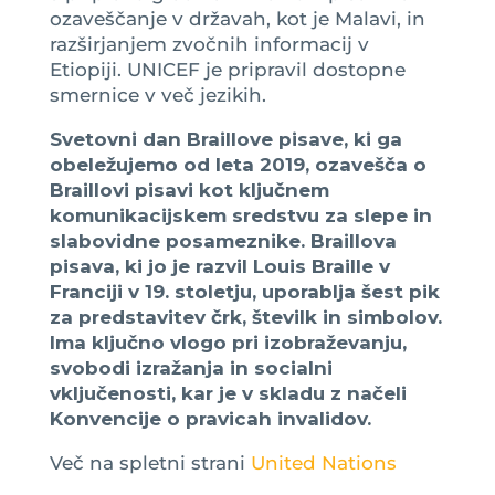
ozaveščanje v državah, kot je Malavi, in
razširjanjem zvočnih informacij v
Etiopiji. UNICEF je pripravil dostopne
smernice v več jezikih.
Svetovni dan Braillove pisave, ki ga
obeležujemo od leta 2019, ozavešča o
Braillovi pisavi kot ključnem
komunikacijskem sredstvu za slepe in
slabovidne posameznike. Braillova
pisava, ki jo je razvil Louis Braille v
Franciji v 19. stoletju, uporablja šest pik
za predstavitev črk, številk in simbolov.
Ima ključno vlogo pri izobraževanju,
svobodi izražanja in socialni
vključenosti, kar je v skladu z načeli
Konvencije o pravicah invalidov.
Več na spletni strani
United Nations