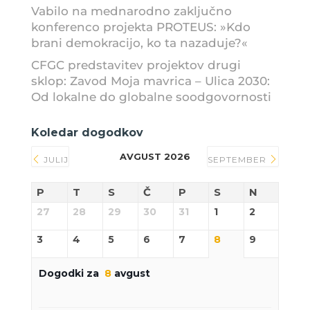
Vabilo na mednarodno zaključno
konferenco projekta PROTEUS: »Kdo
brani demokracijo, ko ta nazaduje?«
CFGC predstavitev projektov drugi
sklop: Zavod Moja mavrica – Ulica 2030:
Od lokalne do globalne soodgovornosti
Koledar dogodkov
AVGUST 2026
JULIJ
SEPTEMBER
P
T
S
Č
P
S
N
27
28
29
30
31
1
2
3
4
5
6
7
8
9
Dogodki za
8
avgust