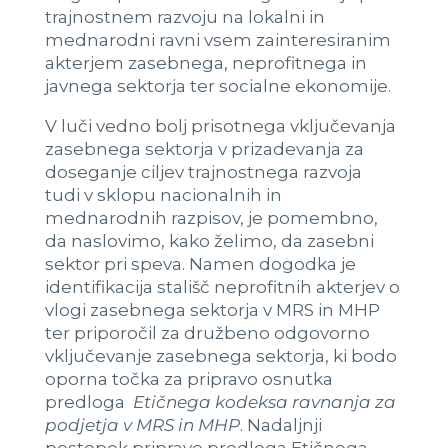
trajnostnem razvoju na lokalni in
mednarodni ravni vsem zainteresiranim
akterjem zasebnega, neprofitnega in
javnega sektorja ter socialne ekonomije.
V luči vedno bolj prisotnega vključevanja
zasebnega sektorja v prizadevanja za
doseganje ciljev trajnostnega razvoja
tudi v sklopu nacionalnih in
mednarodnih razpisov, je pomembno,
da naslovimo, kako želimo, da zasebni
sektor pri speva. Namen dogodka je
identifikacija stališč neprofitnih akterjev o
vlogi zasebnega sektorja v MRS in MHP
ter priporočil za družbeno odgovorno
vključevanje zasebnega sektorja, ki bodo
oporna točka za pripravo osnutka
predloga
Etičnega kodeksa ravnanja za
podjetja v MRS in MHP
. Nadaljnji