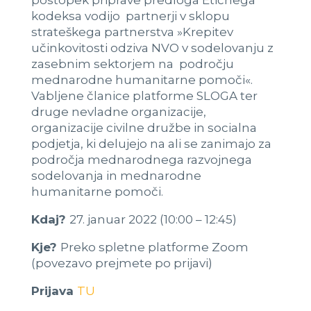
postopek priprave predloga Etičnega
kodeksa vodijo partnerji v sklopu
strateškega partnerstva »Krepitev
učinkovitosti odziva NVO v sodelovanju z
zasebnim sektorjem na področju
mednarodne humanitarne pomoči«.
Vabljene članice platforme SLOGA ter
druge nevladne organizacije,
organizacije civilne družbe in socialna
podjetja, ki delujejo na ali se zanimajo za
področja mednarodnega razvojnega
sodelovanja in mednarodne
humanitarne pomoči.
Kdaj?
27. januar 2022 (10:00 – 12:45)
Kje?
Preko spletne platforme Zoom
(povezavo prejmete po prijavi)
Prijava
TU