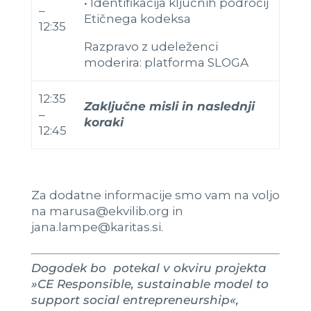
•
Identifikacija ključnih področij
–
Etičnega kodeksa
12:35
Razpravo z udeleženci
moderira: platforma SLOGA
12:35
Zaključne misli in naslednji
–
koraki
12:45
Za dodatne informacije smo vam na voljo
na
marusa@ekvilib.org
in
j
ana.lampe@karitas.si
.
Dogodek bo potekal v okviru projekta
»
CE Responsible, sustainable model to
support social entrepreneurship«,