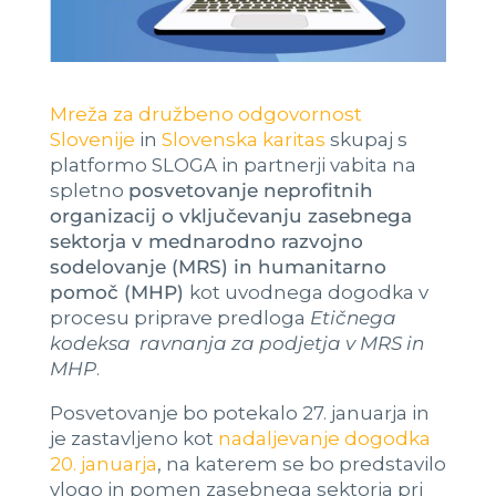
Mreža za družbeno odgovornost
Slovenije
in
Slovenska karitas
skupaj s
platformo SLOGA in partnerji vabita na
spletno
posvetovanje neprofitnih
organizacij o vključevanju zasebnega
sektorja v mednarodno razvojno
sodelovanje (MRS) in humanitarno
pomoč (MHP)
kot uvodnega dogodka v
procesu priprave predloga
Etičnega
kodeksa ravnanja za podjetja v MRS in
MHP
.
Posvetovanje bo potekalo 27. januarja in
je zastavljeno kot
nadaljevanje dogodka
20. januarja
, na katerem se bo predstavilo
vlogo in pomen zasebnega sektorja pri