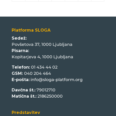
Platforma SLOGA
Sedež:
Povšetova 37, 1000 Ljubljana
Pisarna:
Kopitarjeva 4, 1000 Ljubljana
Telefon:
01 434 44 02
GSM:
040 204 464
E-pošta:
info@sloga-platform.org
Davčna št.:
79012710
Matična št.:
2186250000
Predstavitev