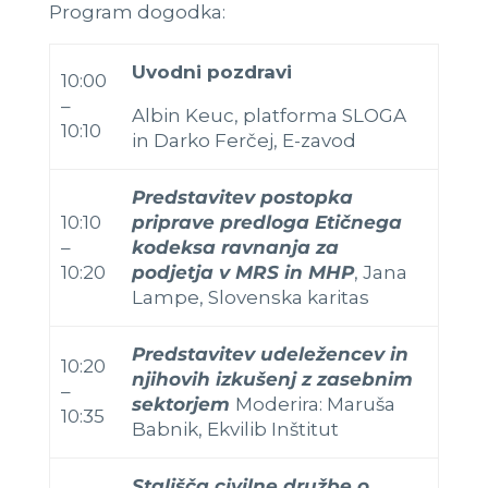
Program dogodka:
Uvodni pozdravi
10:00
–
Albin Keuc, platforma SLOGA
10:10
in Darko Ferčej, E-zavod
Predstavitev postopka
10:10
priprave predloga Etičnega
–
kodeksa ravnanja za
10:20
podjetja v MRS in MHP
, Jana
Lampe, Slovenska karitas
Predstavitev udeležencev in
10:20
njihovih izkušenj z zasebnim
–
sektorjem
Moderira: Maruša
10:35
Babnik, Ekvilib Inštitut
Stališča civilne družbe o