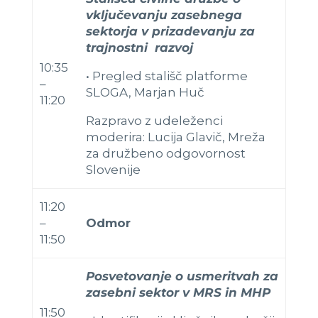
vključevanju zasebnega
sektorja v prizadevanju za
trajnostni razvoj
10:35
•
Pregled stališč platforme
–
SLOGA, Marjan Huč
11:20
Razpravo z udeleženci
moderira: Lucija Glavič, Mreža
za družbeno odgovornost
Slovenije
11:20
–
Odmor
11:50
Posvetovanje o usmeritvah za
zasebni sektor v MRS in MHP
11:50