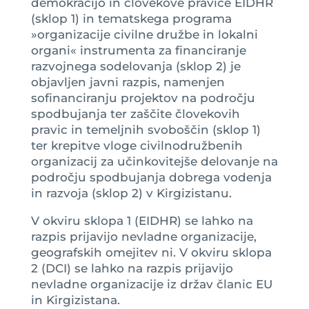
demokracijo in človekove pravice EIDHR
(sklop 1) in tematskega programa
»organizacije civilne družbe in lokalni
organi« instrumenta za financiranje
razvojnega sodelovanja (sklop 2) je
objavljen javni razpis, namenjen
sofinanciranju projektov na področju
spodbujanja ter zaščite človekovih
pravic in temeljnih svoboščin (sklop 1)
ter krepitve vloge civilnodružbenih
organizacij za učinkovitejše delovanje na
področju spodbujanja dobrega vodenja
in razvoja (sklop 2) v Kirgizistanu.
V okviru sklopa 1 (EIDHR) se lahko na
razpis prijavijo nevladne organizacije,
geografskih omejitev ni. V okviru sklopa
2 (DCI) se lahko na razpis prijavijo
nevladne organizacije iz držav članic EU
in Kirgizistana.