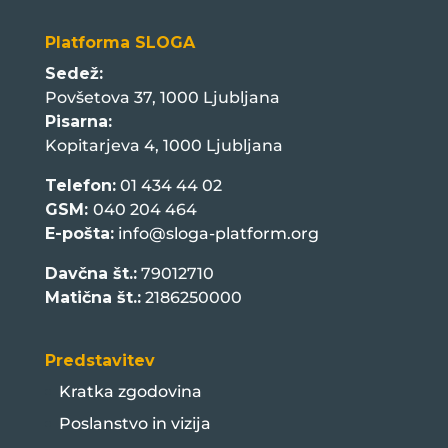
Platforma SLOGA
Sedež:
Povšetova 37, 1000 Ljubljana
Pisarna:
Kopitarjeva 4, 1000 Ljubljana
Telefon:
01 434 44 02
GSM:
040 204 464
E-pošta:
info@sloga-platform.org
Davčna št.:
79012710
Matična št.:
2186250000
Predstavitev
Kratka zgodovina
Poslanstvo in vizija