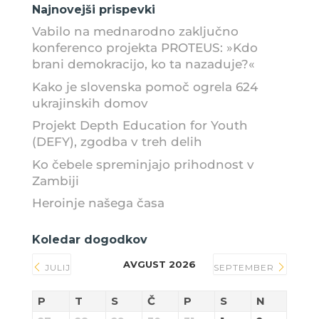
Najnovejši prispevki
Vabilo na mednarodno zaključno
konferenco projekta PROTEUS: »Kdo
brani demokracijo, ko ta nazaduje?«
Kako je slovenska pomoč ogrela 624
ukrajinskih domov
Projekt Depth Education for Youth
(DEFY), zgodba v treh delih
Ko čebele spreminjajo prihodnost v
Zambiji
Heroinje našega časa
Koledar dogodkov
AVGUST 2026
JULIJ
SEPTEMBER
P
T
S
Č
P
S
N