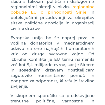
zlasti s tekočim političnim dialogom z
regionalnimi akterji v okviru
regionalne
pobude EU o prihodnosti Sirije
in
potekajočimi prizadevanji za okrepitev
sirske politične opozicije in organizacij
civilne družbe.
Evropska unija bo še naprej prva in
vodilna donatorica v mednarodnem
odzivu na eno najhujših humanitarnih
kriz od druge svetovne vojne. Od
izbruha konflikta je EU temu namenila
več kot 9,4 milijarde evrov, kar je Sircem
in sosednjim državam gostiteljicam
zagotovilo humanitarno pomoč in
podporo za odpornost, ki rešuje številna
življenja.
V skupnem sporočilu so predstavljene
trenutne politične, varnostne in