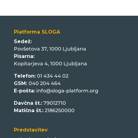
Platforma SLOGA
Sedež:
Povšetova 37, 1000 Ljubljana
Pisarna:
Kopitarjeva 4, 1000 Ljubljana
Telefon:
01 434 44 02
GSM:
040 204 464
E-pošta:
info@sloga-platform.org
Davčna št.:
79012710
Matična št.:
2186250000
Predstavitev