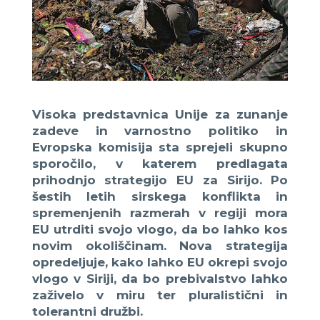
Visoka predstavnica Unije za zunanje
zadeve in varnostno politiko in
Evropska komisija sta sprejeli skupno
sporočilo, v katerem predlagata
prihodnjo strategijo EU za Sirijo. P
o
šestih letih sirskega konflikta in
spremenjenih razmerah v regiji mora
EU utrditi svojo vlogo, da bo lahko kos
novim okoliščinam. Nova strategija
opredeljuje, kako lahko EU okrepi svojo
vlogo v Siriji, da bo prebivalstvo lahko
zaživelo v miru ter pluralistični in
tolerantni družbi.