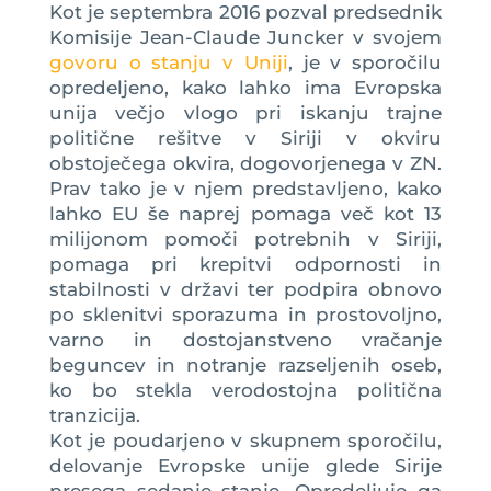
Kot je septembra 2016 pozval predsednik
Komisije Jean-Claude Juncker v svojem
govoru o stanju v Uniji
, je v sporočilu
opredeljeno, kako lahko ima Evropska
unija večjo vlogo pri iskanju trajne
politične rešitve v Siriji v okviru
obstoječega okvira, dogovorjenega v ZN.
Prav tako je v njem predstavljeno, kako
lahko EU še naprej pomaga več kot 13
milijonom pomoči potrebnih v Siriji,
pomaga pri krepitvi odpornosti in
stabilnosti v državi ter podpira obnovo
po sklenitvi sporazuma in prostovoljno,
varno in dostojanstveno vračanje
beguncev in notranje razseljenih oseb,
ko bo stekla verodostojna politična
tranzicija.
Kot je poudarjeno v skupnem sporočilu,
delovanje Evropske unije glede Sirije