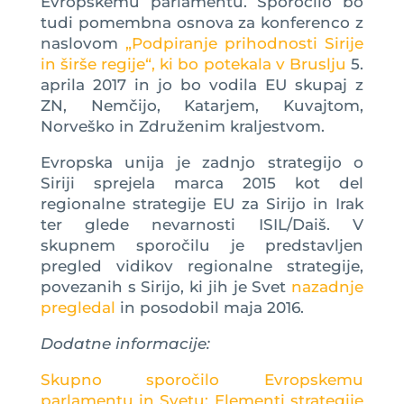
Evropskemu parlamentu. Sporočilo bo
tudi pomembna osnova za konferenco z
naslovom
„Podpiranje prihodnosti Sirije
in širše regije“, ki bo potekala v Bruslju
5.
aprila 2017 in jo bo vodila EU skupaj z
ZN, Nemčijo, Katarjem, Kuvajtom,
Norveško in Združenim kraljestvom.
Evropska unija je zadnjo strategijo o
Siriji sprejela marca 2015 kot del
regionalne strategije EU za Sirijo in Irak
ter glede nevarnosti ISIL/Daiš. V
skupnem sporočilu je predstavljen
pregled vidikov regionalne strategije,
povezanih s Sirijo, ki jih je Svet
nazadnje
pregledal
in posodobil maja 2016.
Dodatne informacije:
Skupno sporočilo Evropskemu
parlamentu in Svetu: Elementi strategije