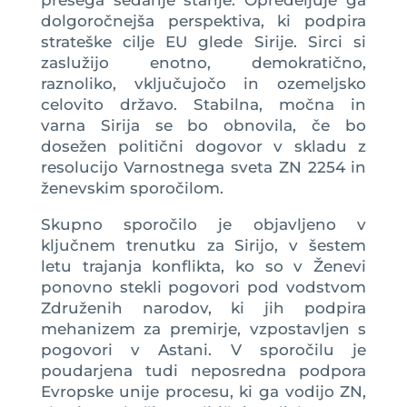
presega sedanje stanje. Opredeljuje ga
dolgoročnejša perspektiva, ki podpira
strateške cilje EU glede Sirije. Sirci si
zaslužijo enotno, demokratično,
raznoliko, vključujočo in ozemeljsko
celovito državo. Stabilna, močna in
varna Sirija se bo obnovila, če bo
dosežen politični dogovor v skladu z
resolucijo Varnostnega sveta ZN 2254 in
ženevskim sporočilom.
Skupno sporočilo je objavljeno v
ključnem trenutku za Sirijo, v šestem
letu trajanja konflikta, ko so v Ženevi
ponovno stekli pogovori pod vodstvom
Združenih narodov, ki jih podpira
mehanizem za premirje, vzpostavljen s
pogovori v Astani. V sporočilu je
poudarjena tudi neposredna podpora
Evropske unije procesu, ki ga vodijo ZN,