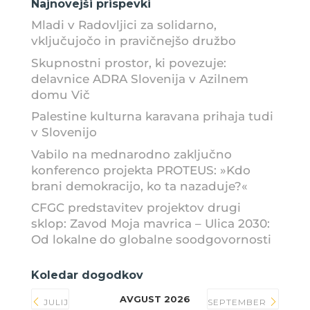
Najnovejši prispevki
Mladi v Radovljici za solidarno,
vključujočo in pravičnejšo družbo
Skupnostni prostor, ki povezuje:
delavnice ADRA Slovenija v Azilnem
domu Vič
Palestine kulturna karavana prihaja tudi
v Slovenijo
Vabilo na mednarodno zaključno
konferenco projekta PROTEUS: »Kdo
brani demokracijo, ko ta nazaduje?«
CFGC predstavitev projektov drugi
sklop: Zavod Moja mavrica – Ulica 2030:
Od lokalne do globalne soodgovornosti
Koledar dogodkov
AVGUST 2026
JULIJ
SEPTEMBER