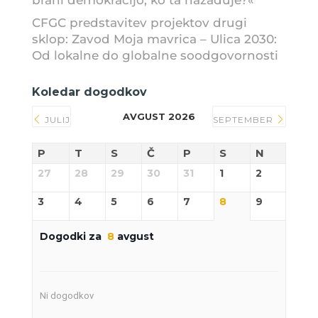
brani demokracijo, ko ta nazaduje?«
CFGC predstavitev projektov drugi
sklop: Zavod Moja mavrica – Ulica 2030:
Od lokalne do globalne soodgovornosti
Koledar dogodkov
AVGUST 2026
JULIJ
SEPTEMBER
P
T
S
Č
P
S
N
27
28
29
30
31
1
2
3
4
5
6
7
8
9
Dogodki za
8
avgust
Ni dogodkov