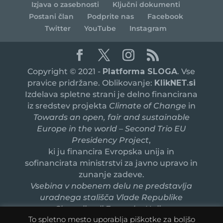
Izjava o zasebnosti
Ključni dokumenti
Postani član
Podprite nas
Facebook
Twitter
YouTube
Instagram
Copyright © 2021 -
Platforma SLOGA
. Vse
pravice pridržane. Oblikovanje:
KlikNET.si
Izdelava spletne strani je delno financirana
iz sredstev projekta
Climate of Change
in
Towards an open, fair and sustainable
Europe in the world – Second Trio EU
Presidency Project
,
ki ju financira Evropska unija in
sofinancirata ministrstvi za javno upravo in
zunanje zadeve.
Vsebina v nobenem delu ne predstavlja
uradnega stališča Vlade Republike
Slovenije ali Evropske Unije.
To spletno mesto uporablja piškotke za boljšo