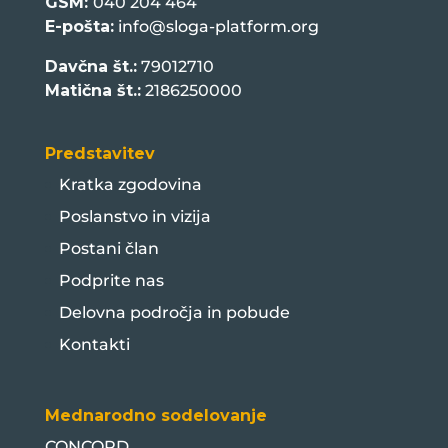
GSM:
040 204 464
E-pošta:
info@sloga-platform.org
Davčna št.:
79012710
Matična št.:
2186250000
Predstavitev
Kratka zgodovina
Poslanstvo in vizija
Postani član
Podprite nas
Delovna področja in pobude
Kontakti
Mednarodno sodelovanje
CONCORD