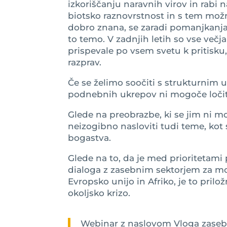
izkoriščanju naravnih virov in rabi n
biotsko raznovrstnost in s tem možno
dobro znana, se zaradi pomanjkanja p
to temo. V zadnjih letih so vse več
prispevale po vsem svetu k pritisku,
razprav.
Če se želimo soočiti s strukturnim u
podnebnih ukrepov ni mogoče ločiti 
Glede na preobrazbe, ki se jim ni m
neizogibno nasloviti tudi teme, ko
bogastva.
Glede na to, da je med prioritetam
dialoga z zasebnim sektorjem za mo
Evropsko unijo in Afriko, je to pril
okoljsko krizo.
Webinar z naslovom Vloga zasebn