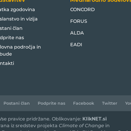
dstavitev
Mednarodno sodelov
atka zgodovina
CONCORD
slanstvo in vizija
FORUS
stani član
ALDA
dprite nas
EADI
lovna področja in
bude
ntakti
Postani član
Podprite nas
Facebook
Twitter
Yo
 Vse pravice pridržane. Oblikovanje:
KlikNET.si
irana iz sredstev projekta
Climate of Change
in