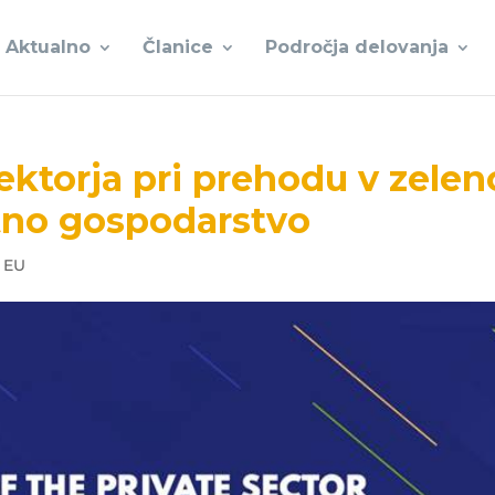
Aktualno
Članice
Področja delovanja
ktorja pri prehodu v zelen
stno gospodarstvo
 EU