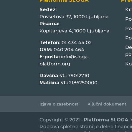
Platforma SLOGA
Pre
Sedež:
Kr
Povšetova 37, 1000 Ljubljana
Po
Pisarna:
Po
Kopitarjeva 4, 1000 Ljubljana
Po
Telefon:
01 434 44 02
De
GSM:
040 204 464
po
E-pošta:
info@sloga-
platform.org
Ko
Davčna št.:
79012710
Matična št.:
2186250000
Izjava o zasebnosti
Ključni dokumenti
Copyright © 2021 -
Platforma SLOGA
.
Izdelava spletne strani je delno financ