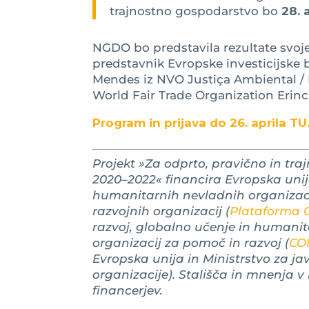
trajnostno gospodarstvo bo
28. 
NGDO bo predstavila rezultate svoje
predstavnik Evropske investicijske 
Mendes iz NVO Justiça Ambiental / 
World Fair Trade Organization Erin
Program in prijava do 26. aprila TU
Projekt »Za odprto, pravično in tr
2020–2022« financira Evropska unij
humanitarnih nevladnih organizaci
razvojnih organizacij (
Plataforma
razvoj, globalno učenje in humani
organizacij za pomoč in razvoj (
CO
Evropska unija in Ministrstvo za j
organizacije). Stališča in mnenja 
financerjev.