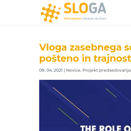
Vloga zasebnega se
pošteno in trajno
09. 04. 2021
|
Novice
,
Projekt predsedovanja