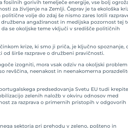
a fosilnih gorivih temelječe energije, vse bolj ogrož
sti za življenje na Zemlji. Čeprav je ta ekološka kri
olitične volje do zdaj še nismo zares lotili razprav
ja družbena angažiranost in medijska pozornost tej 
 da se okoljske teme vključi v središče političnih
činkom krize, ki smo ji priča, je ključno spoznanje, 
od širše razprave o družbeni pravičnosti.
ogoče izogniti, mora vsak odziv na okoljski problem
t so revščina, neenakost in neenakomerna porazdeli
i portugalskega predsedovanja Svetu EU tudi krepit
bilizacijo zelenih naložb v okviru odnosov med
ožnost za razprava o primernih pristopih v odgovorih
ega sektorja pri prehodu v zeleno, pošteno in