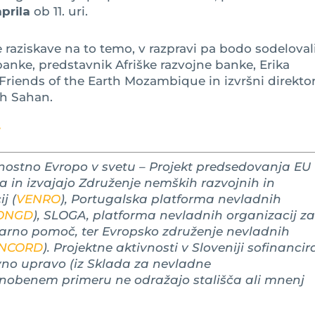
aprila
ob 11. uri.
 raziskave na to temo, v razpravi pa bodo sodeloval
banke, predstavnik Afriške razvojne banke, Erika
Friends of the Earth Mozambique in izvršni direkto
ch Sahan.
.
ajnostno Evropo v svetu – Projekt predsedovanja EU
a in izvajajo Združenje nemških razvojnih in
j (
VENRO
), Portugalska platforma nevladnih
 ONGD
), SLOGA, platforma nevladnih organizacij z
tarno pomoč, ter Evropsko združenje nevladnih
NCORD
). Projektne aktivnosti v Sloveniji sofinancir
avno upravo (iz Sklada za nevladne
v nobenem primeru ne odražajo stališča ali mnenj