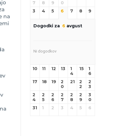
ajo
7
8
9
0
za
3
4
5
6
7
8
9
e na
temi
Dogodki za
6
avgust
da
Ni dogodkov
10
11
12
13
1
15
1
4
6
tev
17
18
19
2
21
2
2
0
2
3
ev
2
2
2
2
2
2
3
4
5
6
7
8
9
0
31
1
2
3
4
5
6
 na