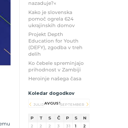
nazaduje?«
Kako je slovenska
pomoč ogrela 624
ukrajinskih domov
Projekt Depth
Education for Youth
(DEFY), zgodba v treh
delih
Ko čebele spreminjajo
prihodnost v Zambiji
Heroinje našega časa
Koledar dogodkov
AVGUST 2026
JULIJ
SEPTEMBER
P
T
S
Č
P
S
N
nemu
2
2
2
3
31
1
2