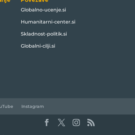
anje
Povezave
Globalno-ucenje.si
Humanitarni-center.si
Skladnost-politik.si
Globalni-cilji.si
uTube
Instagram