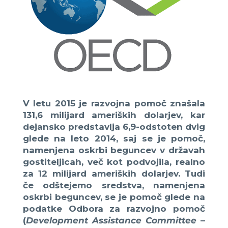
V letu 2015 je razvojna pomoč znašala
131,6 milijard ameriških dolarjev, kar
dejansko predstavlja 6,9-odstoten dvig
glede na leto 2014, saj se je pomoč,
namenjena oskrbi beguncev v državah
gostiteljicah, več kot podvojila, realno
za 12 milijard ameriških dolarjev. Tudi
če odštejemo sredstva, namenjena
oskrbi beguncev, se je pomoč glede na
podatke Odbora za razvojno pomoč
(
Development Assistance Committee
–