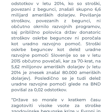
odstotkov v letu 2014, ko so stroški,
povezani z begunci, znašali skupno 6,6
milijard ameriških dolarjev. Povišanje
stroškov, povezanih z begunci, ni
občutno okrnilo razvojnih programov,
saj približno polovica držav donatoric
stroškov oskrbe beguncev ni poročala
kot uradno razvojno pomoč. Stroški
oskrbe beguncev kot delež uradne
razvojne pomoči Slovenije so se v letu
2015 občutno povečali, kar za 70-krat, na
5,62 milijonov ameriških dolarjev (v letu
2014 je znesek znašal 80.000 ameriških
dolarjev). Posledično se je tudi delež
uradne razvojne pomoči glede na BND
povišal za 0,02 odstotkov.
“Države so morale v kratkem času
zagotoviti visoke vsote za stroške
zgodovinske begunske krize v Evropi in