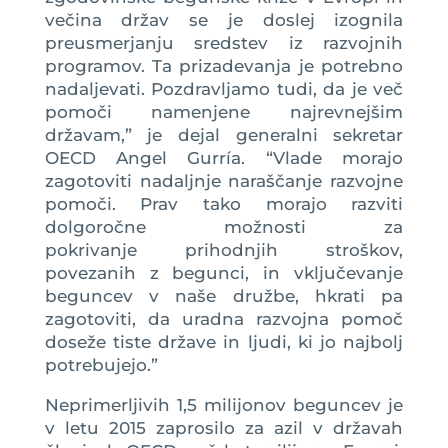
večina držav se je doslej izognila
preusmerjanju sredstev iz razvojnih
programov. Ta prizadevanja je potrebno
nadaljevati. Pozdravljamo tudi, da je več
pomoči namenjene najrevnejšim
državam,” je dejal generalni sekretar
OECD Angel Gurría. “Vlade morajo
zagotoviti nadaljnje naraščanje razvojne
pomoči. Prav tako morajo razviti
dolgoročne možnosti za
pokrivanje prihodnjih stroškov,
povezanih z begunci, in vključevanje
beguncev v naše družbe, hkrati pa
zagotoviti, da uradna razvojna pomoč
doseže tiste države in ljudi, ki jo najbolj
potrebujejo.”
Neprimerljivih 1,5 milijonov beguncev je
v letu 2015 zaprosilo za azil v državah