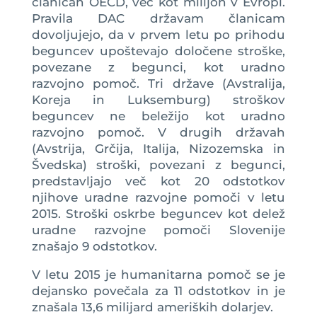
članicah OECD, več kot milijon v Evropi.
Pravila DAC državam članicam
dovoljujejo, da v prvem letu po prihodu
beguncev upoštevajo določene stroške,
povezane z begunci, kot uradno
razvojno pomoč. Tri države (Avstralija,
Koreja in Luksemburg) stroškov
beguncev ne beležijo kot uradno
razvojno pomoč. V drugih državah
(Avstrija, Grčija, Italija, Nizozemska in
Švedska) stroški, povezani z begunci,
predstavljajo več kot 20 odstotkov
njihove uradne razvojne pomoči v letu
2015. Stroški oskrbe beguncev kot delež
uradne razvojne pomoči Slovenije
znašajo 9 odstotkov.
V letu 2015 je humanitarna pomoč se je
dejansko povečala za 11 odstotkov in je
znašala 13,6 milijard ameriških dolarjev.