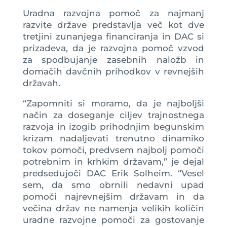
Uradna razvojna pomoč za najmanj
razvite države predstavlja več kot dve
tretjini zunanjega financiranja in DAC si
prizadeva, da je razvojna pomoč vzvod
za spodbujanje zasebnih naložb in
domačih davčnih prihodkov v revnejših
državah.
“Zapomniti si moramo, da je najboljši
način za doseganje ciljev trajnostnega
razvoja in izogib prihodnjim begunskim
krizam nadaljevati trenutno dinamiko
tokov pomoči, predvsem najbolj pomoči
potrebnim in krhkim državam,” je dejal
predsedujoči DAC Erik Solheim. “Vesel
sem, da smo obrnili nedavni upad
pomoči najrevnejšim državam in da
večina držav ne namenja velikih količin
uradne razvojne pomoči za gostovanje