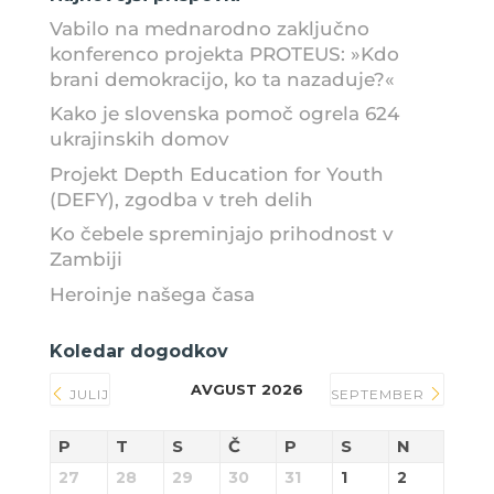
Vabilo na mednarodno zaključno
konferenco projekta PROTEUS: »Kdo
brani demokracijo, ko ta nazaduje?«
Kako je slovenska pomoč ogrela 624
ukrajinskih domov
Projekt Depth Education for Youth
(DEFY), zgodba v treh delih
Ko čebele spreminjajo prihodnost v
Zambiji
Heroinje našega časa
Koledar dogodkov
AVGUST 2026
JULIJ
SEPTEMBER
P
T
S
Č
P
S
N
27
28
29
30
31
1
2