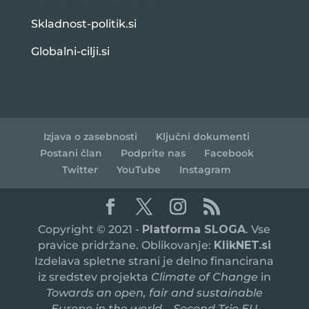
Skladnost-politik.si
Globalni-cilji.si
Izjava o zasebnosti
Ključni dokumenti
Postani član
Podprite nas
Facebook
Twitter
YouTube
Instagram
Copyright © 2021 -
Platforma SLOGA
. Vse
pravice pridržane. Oblikovanje:
KlikNET.si
Izdelava spletne strani je delno financirana
iz sredstev projekta
Climate of Change
in
Towards an open, fair and sustainable
Europe in the world – Second Trio EU