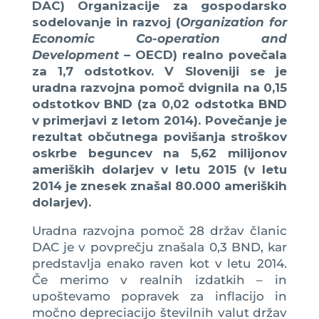
DAC) Organizacije za gospodarsko
sodelovanje in razvoj (
Organization for
Economic Co-operation and
Development
– OECD) realno povečala
za 1,7 odstotkov. V Sloveniji se je
uradna razvojna pomoč dvignila na 0,15
odstotkov BND (za 0,02 odstotka BND
v primerjavi z letom 2014). Povečanje je
rezultat občutnega povišanja stroškov
oskrbe beguncev na 5,62 milijonov
ameriških dolarjev v letu 2015 (v letu
2014 je znesek znašal 80.000 ameriških
dolarjev).
Uradna razvojna pomoč 28 držav članic
DAC je v povprečju znašala 0,3 BND, kar
predstavlja enako raven kot v letu 2014.
Če merimo v realnih izdatkih – in
upoštevamo popravek za inflacijo in
močno depreciacijo številnih valut držav