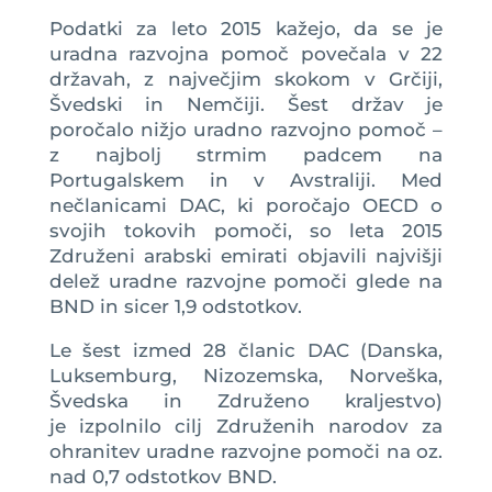
Podatki za leto 2015 kažejo, da se je
uradna razvojna pomoč povečala v 22
državah, z največjim skokom v Grčiji,
Švedski in Nemčiji. Šest držav je
poročalo nižjo uradno razvojno pomoč –
z najbolj strmim padcem na
Portugalskem in v Avstraliji. Med
nečlanicami DAC, ki poročajo OECD o
svojih tokovih pomoči, so leta 2015
Združeni arabski emirati objavili najvišji
delež uradne razvojne pomoči glede na
BND in sicer 1,9 odstotkov.
Le šest izmed 28 članic DAC (Danska,
Luksemburg, Nizozemska, Norveška,
Švedska in Združeno kraljestvo)
je izpolnilo cilj Združenih narodov za
ohranitev uradne razvojne pomoči na oz.
nad 0,7 odstotkov BND.