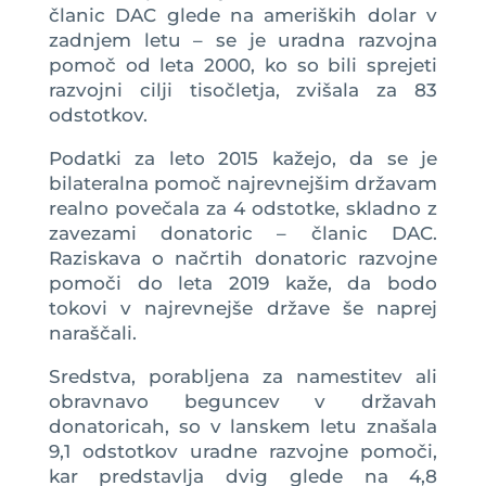
članic DAC glede na ameriških dolar v
zadnjem letu – se je uradna razvojna
pomoč od leta 2000, ko so bili sprejeti
razvojni cilji tisočletja, zvišala za 83
odstotkov.
Podatki za leto 2015 kažejo, da se je
bilateralna pomoč najrevnejšim državam
realno povečala za 4 odstotke, skladno z
zavezami donatoric – članic DAC.
Raziskava o načrtih donatoric razvojne
pomoči do leta 2019 kaže, da bodo
tokovi v najrevnejše države še naprej
naraščali.
Sredstva, porabljena za namestitev ali
obravnavo beguncev v državah
donatoricah, so v lanskem letu znašala
9,1 odstotkov uradne razvojne pomoči,
kar predstavlja dvig glede na 4,8