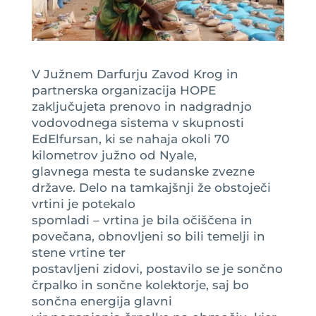
V Južnem Darfurju Zavod Krog in
partnerska organizacija HOPE
zaključujeta prenovo in nadgradnjo
vodovodnega sistema v skupnosti
EdElfursan, ki se nahaja okoli 70
kilometrov južno od Nyale,
glavnega mesta te sudanske zvezne
države. Delo na tamkajšnji že obstoječi
vrtini je potekalo
spomladi – vrtina je bila očiščena in
povečana, obnovljeni so bili temelji in
stene vrtine ter
postavljeni zidovi, postavilo se je sončno
črpalko in sončne kolektorje, saj bo
sončna energija glavni