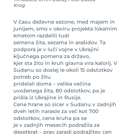
Krog
V času deževne sezone, med majem in
junijem, smo v okviru projekta lokalnim
kmetom razdelili tudi
semena žita, sezama in arašidov. Ta
podpora je v luči vojne v Ukrajini
ključnega pomena za državo,
kjer sta žito in kruh glavna vira kalorij. V
Sudanu so doslej le okoli 15 odstotkov
potreb po žitu
pridelali doma – velika večina
uvoženega žita, 80 odstotkov, pa je
prišla iz Ukrajine in Rusije.
Cene hrane so sicer v Sudanu v zadnjih
dveh letih narasle za več kot 700
odstotkov, cena kruha pa se
je v zadnjih mesecih podražila za
desetkrat – prav zaradi podražitev cen