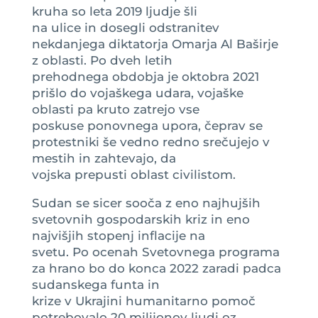
kruha so leta 2019 ljudje šli
na ulice in dosegli odstranitev
nekdanjega diktatorja Omarja Al Baširje
z oblasti. Po dveh letih
prehodnega obdobja je oktobra 2021
prišlo do vojaškega udara, vojaške
oblasti pa kruto zatrejo vse
poskuse ponovnega upora, čeprav se
protestniki še vedno redno srečujejo v
mestih in zahtevajo, da
vojska prepusti oblast civilistom.
Sudan se sicer sooča z eno najhujših
svetovnih gospodarskih kriz in eno
najvišjih stopenj inflacije na
svetu. Po ocenah Svetovnega programa
za hrano bo do konca 2022 zaradi padca
sudanskega funta in
krize v Ukrajini humanitarno pomoč
potrebovalo 20 milijonov ljudi oz.