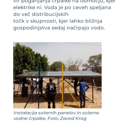
vir poganjanja črpalke na območju, kjer
elektrike ni. Voda je po ceveh speljana
do več distribucijskih
točk v skupnosti, kjer lahko bližnja
gospodinjstva sedaj načrpajo vodo.
Instalacija solarnih panelov in solarne
vodne črpalke, Foto: Zavod Krog