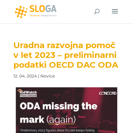
Uradna razvojna pomoč
v let 2023 – preliminarni
podatki OECD DAC ODA
12. 04. 2024
|
Novice