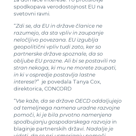
spodkopava verodostojnost EU na
svetovni ravni.
“
Zdi se, da EU in države članice ne
razumejo, da sta vpliv in zaupanje
neločljivo povezana. EU izgublja
geopolitični vpliv tudi zato, ker so
partnerske države spoznale, da so
obljube EU prazne. Ali bi se postavili na
stran nekoga, ki mu ne morete zaupati,
in ki v ospredje postavlja lastne
interese?
” je povedala Tanya Cox,
direktorica, CONCORD
“
Vse kaže, da se države OECD oddaljujejo
od temeljnega namena uradne razvojne
pomoči, ki je bila prvotno namenjena
spodbujanju gospodarskega razvoja
in
blaginje partnerskih držav
i. Nadalje je
videti, da se pri usmerjanju pomoči