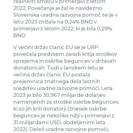
realnem smislu v primerjavi z letom
2022. Povečanje je žal le navidezno.
Slovenska uradna razvojna pomoč se je v
letu 2023 znižala na 0,24% BND v
primerjavi z letom 2022, ki je bila 0,29%
BND.
V večini držav članic EU se je URP
povečala predvsem zaradi kritja stroškov
sprejema in oskrbe beguncev v državah
donatoricah. Tudi v lanskem letu je
večina držav članic EU postala
prejemnica znatnega dela lastnih
sredstev uradne razvojne pomoči. Leta
2023 je bilo 30,967 milijarde dolarjev
namenjenih za stroške oskrbe beguncev,
ki so jih krili donatorji (znesek oskrbe
beguncev je nekoliko nižji v primerjavi z
31 milijardami USD, dodeljenimi leta
2022). Delež uradne razvojne pomoči,