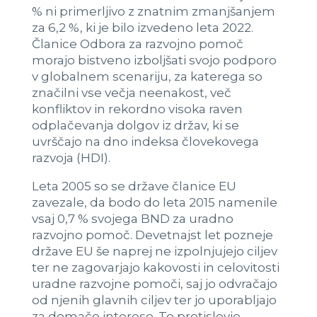
% ni primerljivo z znatnim zmanjšanjem
za 6,2 %, ki je bilo izvedeno leta 2022.
Članice Odbora za razvojno pomoč
morajo bistveno izboljšati svojo podporo
v globalnem scenariju, za katerega so
značilni vse večja neenakost, več
konfliktov in rekordno visoka raven
odplačevanja dolgov iz držav, ki se
uvrščajo na dno indeksa človekovega
razvoja (HDI).
Leta 2005 so se države članice EU
zavezale, da bodo do leta 2015 namenile
vsaj 0,7 % svojega BND za uradno
razvojno pomoč. Devetnajst let pozneje
države EU še naprej ne izpolnjujejo ciljev
ter ne zagovarjajo kakovosti in celovitosti
uradne razvojne pomoči, saj jo odvračajo
od njenih glavnih ciljev ter jo uporabljajo
za domače interese. To protislovje