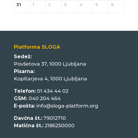
31
1
2
3
4
5
6
Platforma SLOGA
Sedež:
Povšetova 37, 1000 Ljubljana
Pisarna:
Kopitarjeva 4, 1000 Ljubljana
Telefon:
01 434 44 02
GSM:
040 204 464
E-pošta:
info@sloga-platform.org
Davčna št.:
79012710
Matična št.:
2186250000