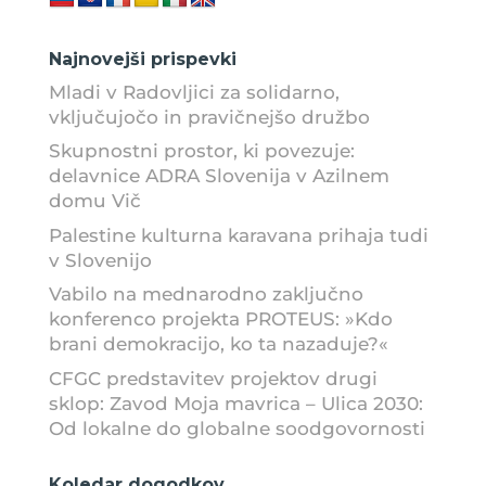
Najnovejši prispevki
Mladi v Radovljici za solidarno,
vključujočo in pravičnejšo družbo
Skupnostni prostor, ki povezuje:
delavnice ADRA Slovenija v Azilnem
domu Vič
Palestine kulturna karavana prihaja tudi
v Slovenijo
Vabilo na mednarodno zaključno
konferenco projekta PROTEUS: »Kdo
brani demokracijo, ko ta nazaduje?«
CFGC predstavitev projektov drugi
sklop: Zavod Moja mavrica – Ulica 2030:
Od lokalne do globalne soodgovornosti
Koledar dogodkov