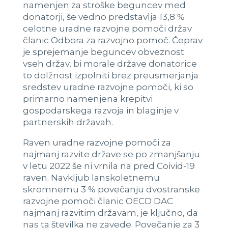
namenjen za stroške beguncev med
donatorji, še vedno predstavlja 13,8 %
celotne uradne razvojne pomoči držav
članic Odbora za razvojno pomoč. Čeprav
je sprejemanje beguncev obveznost
vseh držav, bi morale države donatorice
to dolžnost izpolniti brez preusmerjanja
sredstev uradne razvojne pomoči, ki so
primarno namenjena krepitvi
gospodarskega razvoja in blaginje v
partnerskih državah.
Raven uradne razvojne pomoči za
najmanj razvite države se po zmanjšanju
v letu 2022 še ni vrnila na pred Coivid-19
raven. Navkljub lanskoletnemu
skromnemu 3 % povečanju dvostranske
razvojne pomoči članic OECD DAC
najmanj razvitim državam, je ključno, da
nas ta številka ne zavede. Povečanje za 3