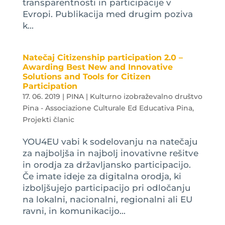
transparentnosti in participacije v
Evropi. Publikacija med drugim poziva
k...
Natečaj Citizenship participation 2.0 –
Awarding Best New and Innovative
Solutions and Tools for Citizen
Participation
17. 06. 2019
|
PINA | Kulturno izobraževalno društvo
Pina - Associazione Culturale Ed Educativa Pina
,
Projekti članic
YOU4EU vabi k sodelovanju na natečaju
za najboljša in najbolj inovativne rešitve
in orodja za državljansko participacijo.
Če imate ideje za digitalna orodja, ki
izboljšujejo participacijo pri odločanju
na lokalni, nacionalni, regionalni ali EU
ravni, in komunikacijo...