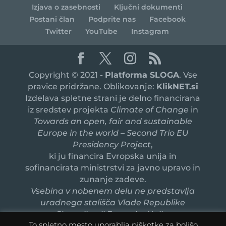
Izjava o zasebnosti
Ključni dokumenti
Postani član
Podprite nas
Facebook
Twitter
YouTube
Instagram
Copyright © 2021 -
Platforma SLOGA
. Vse
pravice pridržane. Oblikovanje:
KlikNET.si
Izdelava spletne strani je delno financirana
iz sredstev projekta
Climate of Change
in
Towards an open, fair and sustainable
Europe in the world – Second Trio EU
Presidency Project
,
ki ju financira Evropska unija in
sofinancirata ministrstvi za javno upravo in
zunanje zadeve.
Vsebina v nobenem delu ne predstavlja
uradnega stališča Vlade Republike
Slovenije ali Evropske Unije.
To spletno mesto uporablja piškotke za boljšo