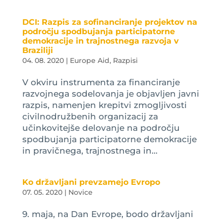
DCI: Razpis za sofinanciranje projektov na
področju spodbujanja participatorne
demokracije in trajnostnega razvoja v
Braziliji
04. 08. 2020
|
Europe Aid
,
Razpisi
V okviru instrumenta za financiranje
razvojnega sodelovanja je objavljen javni
razpis, namenjen krepitvi zmogljivosti
civilnodružbenih organizacij za
učinkovitejše delovanje na področju
spodbujanja participatorne demokracije
in pravičnega, trajnostnega in...
Ko državljani prevzamejo Evropo
07. 05. 2020
|
Novice
9. maja, na Dan Evrope, bodo državljani