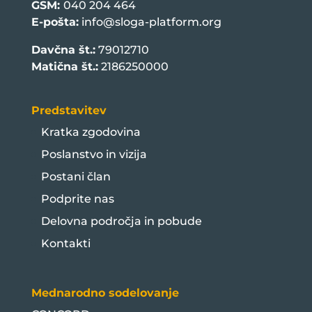
GSM:
040 204 464
E-pošta:
info@sloga-platform.org
Davčna št.:
79012710
Matična št.:
2186250000
Predstavitev
Kratka zgodovina
Poslanstvo in vizija
Postani član
Podprite nas
Delovna področja in pobude
Kontakti
Mednarodno sodelovanje