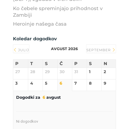
Ko čebele spreminjajo prihodnost v
Zambiji
Heroinje našega časa
Koledar dogodkov
AVGUST 2026
JULIJ
SEPTEMBER
P
T
S
Č
P
S
N
27
28
29
30
31
1
2
3
4
5
6
7
8
9
Dogodki za
6
avgust
Ni dogodkov