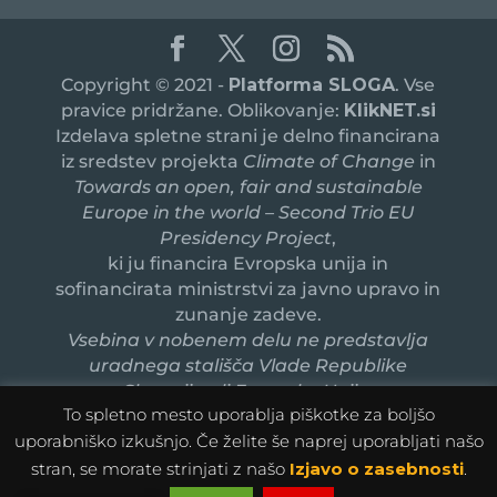
Copyright © 2021 -
Platforma SLOGA
. Vse
pravice pridržane. Oblikovanje:
KlikNET.si
Izdelava spletne strani je delno financirana
iz sredstev projekta
Climate of Change
in
Towards an open, fair and sustainable
Europe in the world – Second Trio EU
Presidency Project
,
ki ju financira Evropska unija in
sofinancirata ministrstvi za javno upravo in
zunanje zadeve.
Vsebina v nobenem delu ne predstavlja
uradnega stališča Vlade Republike
Slovenije ali Evropske Unije.
To spletno mesto uporablja piškotke za boljšo
uporabniško izkušnjo. Če želite še naprej uporabljati našo
stran, se morate strinjati z našo
Izjavo o zasebnosti
.