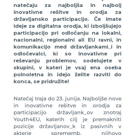
natečaju za najboljša in najbolj
inovativne rešitve in orodja za
državljansko participacijo. Če imate
ideje za digitalna orodja, ki izboljšujejo
participacijo pri odločanju na lokalni,
nacionalni, regionalni ali EU ravni, in
komunikacijo med državljankami_i in
odločevalci, ki so inovativne pri
reševanju problemov, sodelujete v
skupini, v kateri je vsaj ena oseba
polnoletna in idejo želite razviti do
konca, se pridružite!
Natečaj traja do 23. junija. Najboljše nove
in inovativne rešitve in orodja za
participacijo državljank_ov znotraj
Youth4EU, katerih cilj je premakniti
pozicije državljanov_k iz pasivnih v
akterje sprememb, njihovo