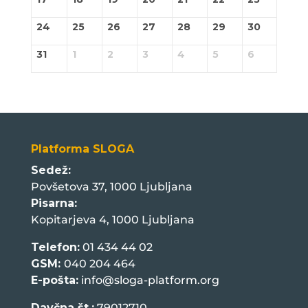
24
25
26
27
28
29
30
31
1
2
3
4
5
6
Platforma SLOGA
Sedež:
Povšetova 37, 1000 Ljubljana
Pisarna:
Kopitarjeva 4, 1000 Ljubljana
Telefon:
01 434 44 02
GSM:
040 204 464
E-pošta:
info@sloga-platform.org
Davčna št.:
79012710