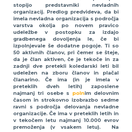
stopijo predstavniki nevladnih
organizacij. Predlog predvideva, da bi
imela nevladna organizacija s področja
varstva okolja po novem pravico
udeležbe v postopku za izdajo
gradbenega dovoljenja le, če bi
izpolnjevale še dodatne pogoje. Ti so
50 aktivnih članov, pri čemer se šteje,
da je član aktiven, če je tekoče in za
zadnji dve pretekli koledarski leti bil
udeležen na zboru članov in plačal
članarino. Če ima (in je imela v
preteklih dveh letih) zaposlene
najmanj tri osebe s
poln
im delovnim
časom in strokovno izobrazbo sedme
ravni s področja delovanja nevladne
organizacije. Če ima v preteklih letih in
v tekočem letu najmanj 10.000 evrov
premoženja (v vsakem letu). Na