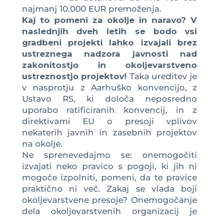
najmanj 10.000 EUR premoženja.
Kaj to pomeni za okolje in naravo? V
naslednjih dveh letih se bodo vsi
gradbeni projekti lahko izvajali brez
ustreznega nadzora javnosti nad
zakonitostjo in okoljevarstveno
ustreznostjo projektov!
Taka ureditev je
v nasprotju z Aarhuško konvencijo, z
Ustavo RS, ki določa neposredno
uporabo ratificiranih konvencij, in z
direktivami EU o presoji vplivov
nekaterih javnih in zasebnih projektov
na okolje.
Ne sprenevedajmo se: onemogočiti
izvajati neko pravico s pogoji, ki jih ni
mogoče izpolniti, pomeni, da te pravice
praktično ni več. Zakaj se vlada boji
okoljevarstvene presoje? Onemogočanje
dela okoljevarstvenih organizacij je