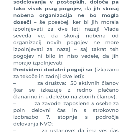
sodelovanja v postopkih, določa pa
tako visok prag pogojev
, da
jih skoraj
nobena organizacija ne bo mogla
doseči
– še posebej, ker bi jih morala
izpolnjevati za dve leti nazaj! Vlada
seveda ve, da skoraj nobena od
organizacij novih pogojev ne more
izpolnjevati za nazaj – saj takrat teh
pogojev ni bilo in niso vedele, da jih
morajo izpolnjevati.
Predvideni dodatni pogoji so
(izkazano
za tekoče in zadnji dve leti):
– za društva: 50 aktivnih članov
(kar se izkazuje z redno plačano
članarino in udeležbo na zborih članov);
– za zavode: zaposlene 3 osebe za
poln delovni čas in s strokovno
izobrazbo 7. stopnje s področja
delovanja NVO;
– za ustanove: da ima ves čas