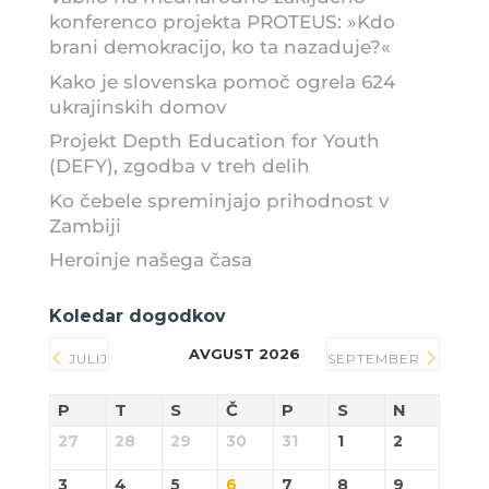
konferenco projekta PROTEUS: »Kdo
brani demokracijo, ko ta nazaduje?«
Kako je slovenska pomoč ogrela 624
ukrajinskih domov
Projekt Depth Education for Youth
(DEFY), zgodba v treh delih
Ko čebele spreminjajo prihodnost v
Zambiji
Heroinje našega časa
Koledar dogodkov
AVGUST 2026
JULIJ
SEPTEMBER
P
T
S
Č
P
S
N
27
28
29
30
31
1
2
3
4
5
6
7
8
9