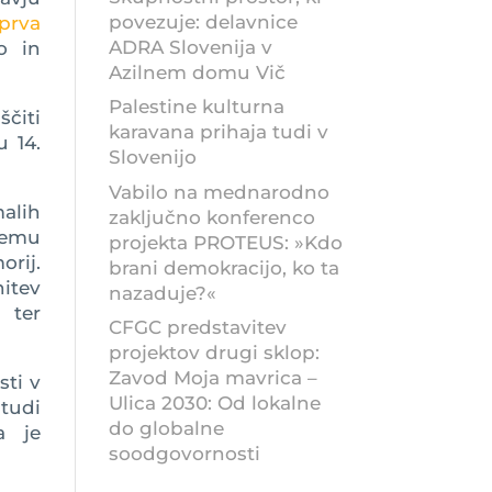
povezuje: delavnice
prva
ADRA Slovenija v
o in
Azilnem domu Vič
Palestine kulturna
čiti
karavana prihaja tudi v
 14.
Slovenijo
Vabilo na mednarodno
malih
zaključno konferenco
nemu
projekta PROTEUS: »Kdo
orij.
brani demokracijo, ko ta
itev
nazaduje?«
 ter
CFGC predstavitev
projektov drugi sklop:
Zavod Moja mavrica –
sti v
Ulica 2030: Od lokalne
tudi
do globalne
a je
soodgovornosti