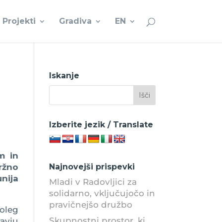
Projekti
Gradiva
EN
Iskanje
Izberite jezik / Translate
m in
ržno
Najnovejši prispevki
unija
Mladi v Radovljici za
solidarno, vključujočo in
pravičnejšo družbo
Poleg
Skupnostni prostor, ki
ravju