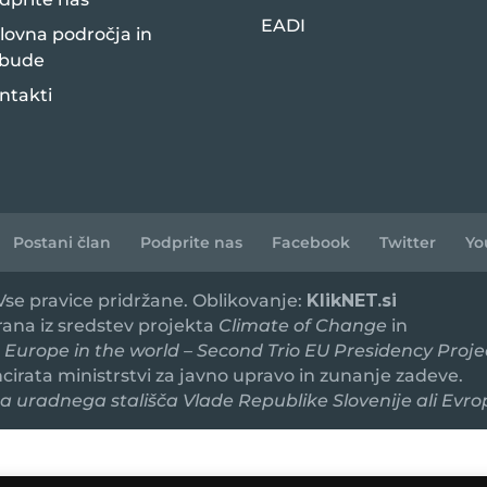
EADI
lovna področja in
bude
ntakti
Postani član
Podprite nas
Facebook
Twitter
Yo
 Vse pravice pridržane. Oblikovanje:
KlikNET.si
irana iz sredstev projekta
Climate of Change
in
 Europe in the world – Second Trio EU Presidency Proje
ancirata ministrstvi za javno upravo in zunanje zadeve.
 uradnega stališča Vlade Republike Slovenije ali Evro