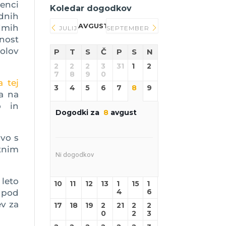
ženci
Koledar dogodkov
dnih
AVGUST 2026
dmih
JULIJ
SEPTEMBER
nost
bolov
P
T
S
Č
P
S
N
2
2
2
3
31
1
2
7
8
9
0
a tej
3
4
5
6
7
8
9
a na
o in
Dogodki za
8
avgust
avo s
tnim
Ni dogodkov
leto
10
11
12
13
1
15
1
4
6
 pod
ev za
17
18
19
2
21
2
2
0
2
3