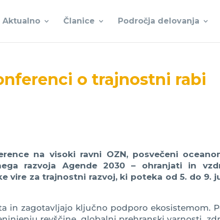
Aktualno
Članice
Področja delovanja
onferenci o trajnostni rabi
ference na visoki ravni OZN, posvečeni oceano
stnega razvoja Agende 2030 – ohranjati in vzd
 vire za trajnostni razvoj, ki poteka od 5. do 9. j
neta in zagotavljajo ključno podporo ekosistemom. 
injenju revščine, globalni prehranski varnosti, zd