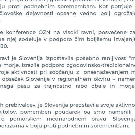
boju proti podnebnim spremembam. Kot potrjuje
 človeške dejavnosti oceane vedno bolj ogrožaj
.
rve konference OZN na visoki ravni, posvečene zaš
na njej sodeluje v podporo čim boljšemu izvajanju
030.
vi je Slovenija izpostavila posebno ranljivost “
o morje, izrazila podporo zgodovinsko-tradicional
svoje aktivnosti pri soočanju z onesnaževanjem m
n dosežek Slovenije v regionalnem okviru – namen
lnega pasu za trajnostno rabo obale in morja
h prebivalcev, je Slovenija predstavila svoje aktivno
kitolov, pomemben poudarek pa smo namenili 
N o pomorskem mednarodnem pravu. Slovenij
 sporazuma v boju proti podnebnim spremembam.