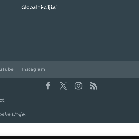
Globalni-cilji.si
uTube
Instagram
ct
,
pske Unije.