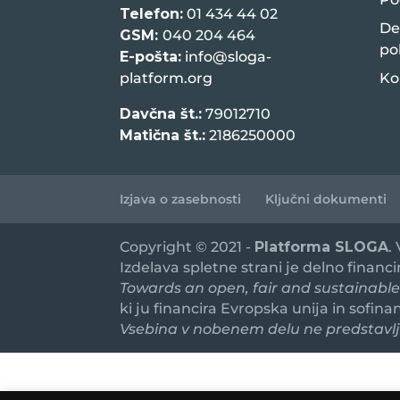
Telefon:
01 434 44 02
De
GSM:
040 204 464
po
E-pošta:
info@sloga-
platform.org
Ko
Davčna št.:
79012710
Matična št.:
2186250000
Izjava o zasebnosti
Ključni dokumenti
Copyright © 2021 -
Platforma SLOGA
.
Izdelava spletne strani je delno financ
Towards an open, fair and sustainable
ki ju financira Evropska unija in sofin
Vsebina v nobenem delu ne predstavlja