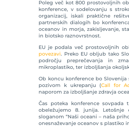
Poleg več kot 800 prostovoljnih ob
konference, v sodelovanju s strok
organizacij, iskali praktične reš
partnerskih dialogih bo konferenc
oceanov in morja, zakisljevanje, st
in biotsko raznovrstnost.
EU je podala več prostovoljnih obl
povezavi
. Preko EU obljub tako S
področju preprečevanja in zma
mikroplastiko, ter izboljšanja okolj
Ob koncu konference bo Slovenija s
pozivom k ukrepanju (
Call for A
naporom za izboljšanje zdravja oce
Čas poteka konference sovpada t
obeležujemo 8. junija. Letošnj
sloganom “Naši oceani – naša priho
onesnaževanje oceanov s plastiko i