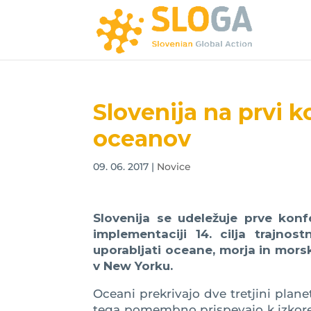
Slovenija na prvi k
oceanov
09. 06. 2017
|
Novice
Slovenija se udeležuje prve kon
implementaciji 14. cilja trajno
uporabljati oceane, morja in morske
v New Yorku.
Oceani prekrivajo dve tretjini pla
tega pomembno prispevajo k izkoren