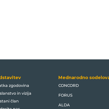
dstavitev
Mednarodno sodelov
atka zgodovina
CONCORD
slanstvo in vizija
FORUS
stani član
ALDA
dprite nas