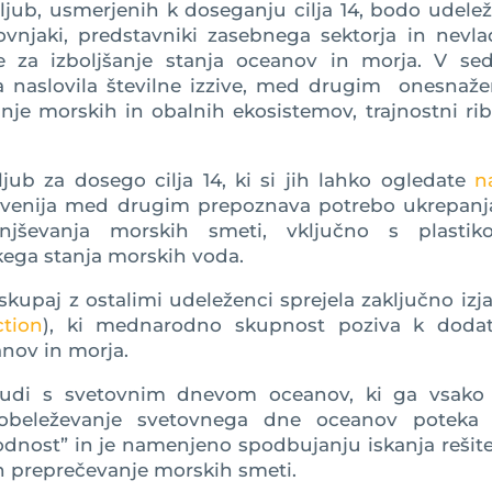
ljub, usmerjenih k doseganju cilja 14, bodo udele
ovnjaki, predstavniki zasebnega sektorja in nevla
itve za izboljšanje stanja oceanov in morja. V se
a naslovila številne izzive, med drugim onesnaže
anje morskih in obalnih ekosistemov, trajnostni ri
jub za dosego cilja 14, ki si jih lahko ogledate
n
lovenija med drugim prepoznava potrebo ukrepanj
njševanja morskih smeti, vključno s plastik
skega stanja morskih voda.
kupaj z ostalimi udeleženci sprejela zaključno izj
ction
), ki mednarodno skupnost poziva k doda
anov in morja.
udi s svetovnim dnevom oceanov, ki ga vsako 
e obeleževanje svetovnega dne oceanov poteka
dnost” in je namenjeno spodbujanju iskanja rešit
n preprečevanje morskih smeti.