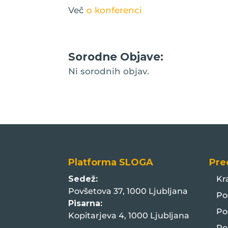
Več
o konferenci
Sorodne Objave:
Ni sorodnih objav.
Platforma SLOGA
Pre
Sedež:
Kr
Povšetova 37, 1000 Ljubljana
Po
Pisarna:
Po
Kopitarjeva 4, 1000 Ljubljana
Po