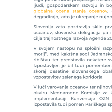
ljudi, gospodarskem razvoju in 
globalna ocena stanja oceanov
,
degradirajo, zato je ukrepanje nujno
Slovenija zato pozdravlja sklic p
oceanov, slovenska delegacija pa 
cilja trajnostnega razvoja Agende 2
V svojem nastopu na splošni razpra
morij”, med kakršna sodi Jadransk
ribištvu ter predstavila nekatere 
Izpostavljen je bil tudi pomembe
skoraj desetine slovenskega oba
vzpostavitev zelenega koridorja.
V luči varovanja oceanov ter njihovi
okviru Mednarodne Komisije za 
implementaciji Konvencije OZ
izpostavila tudi pomen Pariškega