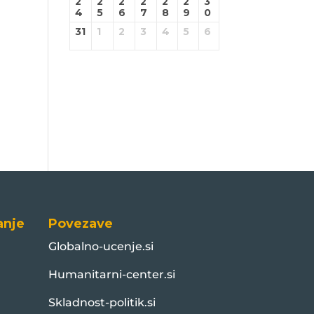
2
2
2
2
2
2
3
4
5
6
7
8
9
0
31
1
2
3
4
5
6
anje
Povezave
Globalno-ucenje.si
Humanitarni-center.si
Skladnost-politik.si