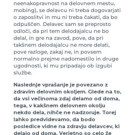
neenakopravnost na delovnem mestu,
mobing), se delavcu ni treba dogovarjati
o zaposlitvi in mu ni treba čakati, da bo
odpuščen. Delavec sam se preprosto
odloči, da pri tem delodajalcu ne bo
delal, in gre na zavod, pove, da pri
takšnem delodajalcu ne more delati,
pove razloge, zakaj ne, in povsem
normalno prejme nadomestilo in druge
ugodnosti, ki mu pripadajo ob izgubi
službe.
N
aslednje vprašanje je povezano z
zdravim delovnim okoljem. Glede na to,
da vsi večinoma zdaj delamo od doma,
tega, v kakšnem delovnem okolju
nekdo dela, nihče ne nadzoruje. Torej
lahko predvidevamo, da bodo
posledice vidne na zdravju delavcev, ki
delajo od doma. Verjetno so celo že