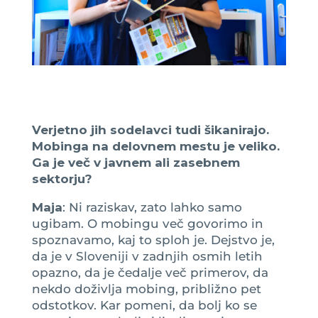
V
erjetno jih sodelavci tudi šikanirajo.
Mobinga na delovnem mestu je veliko.
Ga je več v javnem ali zasebnem
sektorju?
Maja
: Ni raziskav, zato lahko samo
ugibam. O mobingu več govorimo in
spoznavamo, kaj to sploh je. Dejstvo je,
da je v Sloveniji v zadnjih osmih letih
opazno, da je čedalje več primerov, da
nekdo doživlja mobing, približno pet
odstotkov. Kar pomeni, da bolj ko se