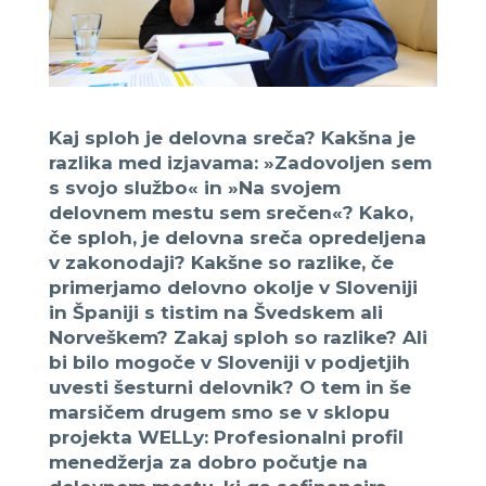
Kaj sploh je delovna sreča? Kakšna je
razlika med izjavama: »Zadovoljen
sem
s svojo službo« in »Na svojem
delovnem mestu sem srečen«? Kako,
če sploh, je delovna sreča opredeljena
v zakonodaji? Kakšne so razlike, če
primerjamo delovno okolje v Sloveniji
in Španiji s tistim na Švedskem ali
Norveškem? Zakaj sploh so razlike? Ali
bi bilo mogoče v Sloveniji v podjetjih
uvesti šesturni delovnik? O tem in še
marsičem drugem smo se v sklopu
projekta WELLy: Profesionalni profil
menedžerja za dobro počutje na