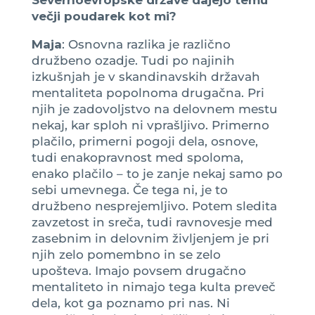
večji poudarek kot mi?
Maja
: Osnovna razlika je različno
družbeno ozadje. Tudi po najinih
izkušnjah je v skandinavskih državah
mentaliteta popolnoma drugačna. Pri
njih je zadovoljstvo na delovnem mestu
nekaj, kar sploh ni vprašljivo. Primerno
plačilo, primerni pogoji dela, osnove,
tudi enakopravnost med spoloma,
enako plačilo – to je zanje nekaj samo po
sebi umevnega. Če tega ni, je to
družbeno nesprejemljivo. Potem sledita
zavzetost in sreča, tudi ravnovesje med
zasebnim in delovnim življenjem je pri
njih zelo pomembno in se zelo
upošteva. Imajo povsem drugačno
mentaliteto in nimajo tega kulta preveč
dela, kot ga poznamo pri nas. Ni