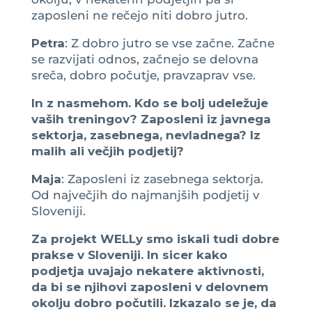
zaposleni ne rečejo niti dobro jutro.
Petra
: Z dobro jutro se vse začne. Začne
se razvijati odnos, začnejo se delovna
sreča, dobro počutje, pravzaprav vse.
In z nasmehom. Kdo se bolj udeležuje
vaših treningov? Zaposleni iz javnega
sektorja, zasebnega, nevladnega? Iz
malih ali večjih podjetij?
Maja
: Zaposleni iz zasebnega sektorja.
Od največjih do najmanjših podjetij v
Sloveniji.
Za projekt WELLy smo iskali tudi dobre
prakse v Sloveniji. In sicer kako
podjetja uvajajo nekatere aktivnosti,
da bi se njihovi zaposleni v delovnem
okolju dobro počutili. Izkazalo se je, da