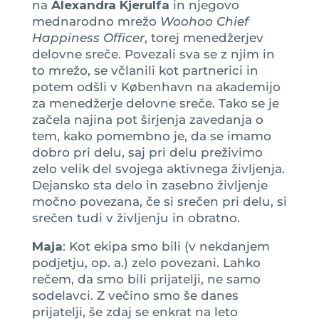
na
Alexandra Kjerulfa
in njegovo
mednarodno mrežo
Woohoo Chief
Happiness Officer
, torej menedžerjev
delovne sreče. Povezali sva se z njim in
to mrežo, se včlanili kot partnerici in
potem odšli v København na akademijo
za menedžerje delovne sreče. Tako se je
začela najina pot širjenja zavedanja o
tem, kako pomembno je, da se imamo
dobro pri delu, saj pri delu preživimo
zelo velik del svojega aktivnega življenja.
Dejansko sta delo in zasebno življenje
močno povezana, če si srečen pri delu, si
srečen tudi v življenju in obratno.
Maja
: Kot ekipa smo bili (v nekdanjem
podjetju, op. a.) zelo povezani. Lahko
rečem, da smo bili prijatelji, ne samo
sodelavci. Z večino smo še danes
prijatelji, še zdaj se enkrat na leto