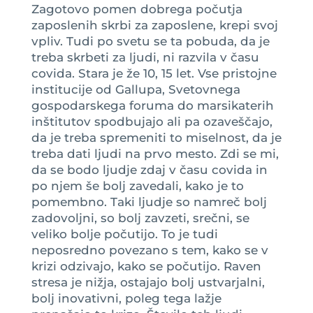
Zagotovo pomen dobrega počutja
zaposlenih skrbi za zaposlene, krepi svoj
vpliv. Tudi po svetu se ta pobuda, da je
treba skrbeti za ljudi, ni razvila v času
covida. Stara je že 10, 15 let. Vse pristojne
institucije od Gallupa, Svetovnega
gospodarskega foruma do marsikaterih
inštitutov spodbujajo ali pa ozaveščajo,
da je treba spremeniti to miselnost, da je
treba dati ljudi na prvo mesto. Zdi se mi,
da se bodo ljudje zdaj v času covida in
po njem še bolj zavedali, kako je to
pomembno. Taki ljudje so namreč bolj
zadovoljni, so bolj zavzeti, srečni, se
veliko bolje počutijo. To je tudi
neposredno povezano s tem, kako se v
krizi odzivajo, kako se počutijo. Raven
stresa je nižja, ostajajo bolj ustvarjalni,
bolj inovativni, poleg tega lažje