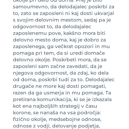
samoumevno, da delodajalec poskrbi za
to, zato se zaposleni ni kaj dosti ukvarjal
s svojim delovnim mestom, sedaj pa je
odgovornost to, da delodajalec
zaposlenemu pove, kakšno mora biti
delovno mesto doma, kaj je dobro za
zaposlenega, ga večkrat opozori in mu
pomaga pri tem, da si uredi domače
delovno okolje. Poskrbeti mora, da se
zaposleni sam začne zavedati, da je
njegova odgovornost, da zdaj, ko dela
od doma, poskrbi tudi za to. Delodajalec
drugače ne more kaj dosti pomagati,
razen da ga usmerja in mu pomaga. Ta
pretirana komunikacija, ki se je izkazala
kot ena najboljših strategij v času
korone, se nanaša na vsa področja:
fizično okolje, medsebojne odnose,
odnose z vodji, delovanje podjetja,