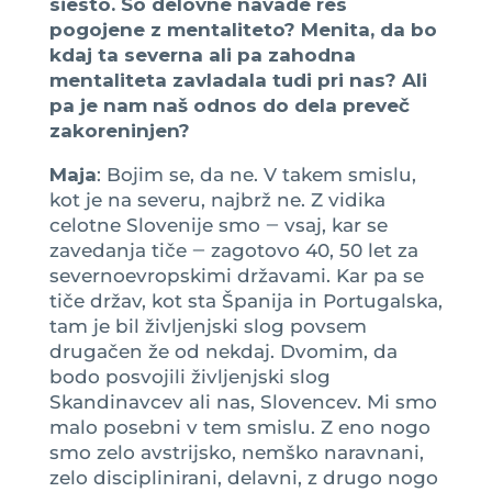
siesto. So delovne navade res
pogojene z mentaliteto? Menita, da bo
kdaj ta severna ali pa zahodna
mentaliteta zavladala tudi pri nas? Ali
pa je nam naš odnos do dela preveč
zakoreninjen?
Maja
: Bojim se, da ne. V takem smislu,
kot je na severu, najbrž ne. Z vidika
celotne Slovenije smo ‒ vsaj, kar se
zavedanja tiče ‒ zagotovo 40, 50 let za
severnoevropskimi državami. Kar pa se
tiče držav, kot sta Španija in Portugalska,
tam je bil življenjski slog povsem
drugačen že od nekdaj. Dvomim, da
bodo posvojili življenjski slog
Skandinavcev ali nas, Slovencev. Mi smo
malo posebni v tem smislu. Z eno nogo
smo zelo avstrijsko, nemško naravnani,
zelo disciplinirani, delavni, z drugo nogo