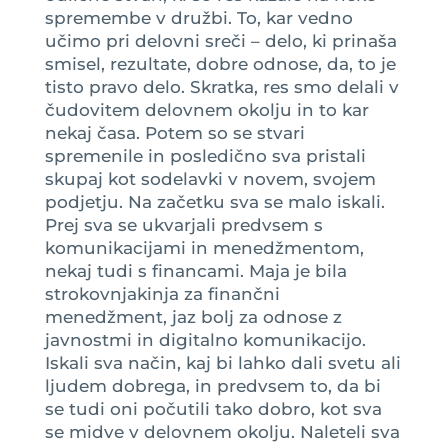
spremembe v družbi. To, kar vedno
učimo pri delovni sreči – delo, ki prinaša
smisel, rezultate, dobre odnose, da, to je
tisto pravo delo. Skratka, res smo delali v
čudovitem delovnem okolju in to kar
nekaj časa. Potem so se stvari
spremenile in posledično sva pristali
skupaj kot sodelavki v novem, svojem
podjetju. Na začetku sva se malo iskali.
Prej sva se ukvarjali predvsem s
komunikacijami in menedžmentom,
nekaj tudi s financami. Maja je bila
strokovnjakinja za finančni
menedžment, jaz bolj za odnose z
javnostmi in digitalno komunikacijo.
Iskali sva način, kaj bi lahko dali svetu ali
ljudem dobrega, in predvsem to, da bi
se tudi oni počutili tako dobro, kot sva
se midve v delovnem okolju. Naleteli sva