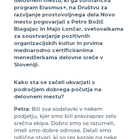
delovnem mestu, ki ga sofinancira
program Erasmus+, na Društvu za
razvijanje prostovoljnega dela Novo
mesto pogovarjali s Petro Božič
Blagajac in Majo Lončar, svetovalkama
za soustvarjanje pozitivnih
organizacijskih kultur in prvima
mednarodno certificiranima
menedžerkama delovne sreče v
Sloveniji.
Kako sta se začeli ukvarjati s
področjem dobrega počutja na
delovnem mestu?
Petra
: Bili sva sodelavki v nekem
podjetju, kjer smo bili pravzaprav zelo
srečna ekipa. Dobro smo se razumeli,
imeli smo dobre odnose. Delali smo
odlične stvari, ki so res kazale na neke