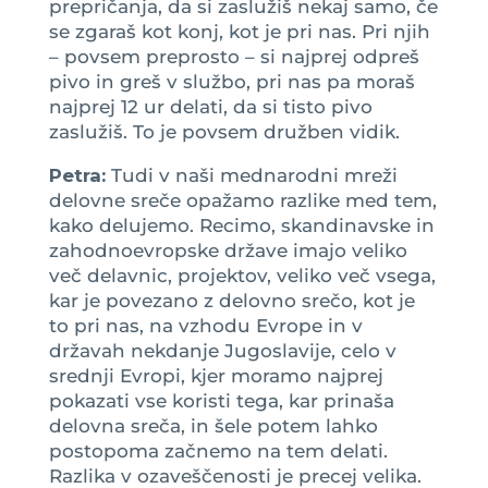
prepričanja, da si zaslužiš nekaj samo, če
se zgaraš kot konj, kot je pri nas. Pri njih
– povsem preprosto – si najprej odpreš
pivo in greš v službo, pri nas pa moraš
najprej 12 ur delati, da si tisto pivo
zaslužiš. To je povsem družben vidik.
Petra:
Tudi v naši mednarodni mreži
delovne sreče opažamo razlike med tem,
kako delujemo. Recimo, skandinavske in
zahodnoevropske države imajo veliko
več delavnic, projektov, veliko več vsega,
kar je povezano z delovno srečo, kot je
to pri nas, na vzhodu Evrope in v
državah nekdanje Jugoslavije, celo v
srednji Evropi, kjer moramo najprej
pokazati vse koristi tega, kar prinaša
delovna sreča, in šele potem lahko
postopoma začnemo na tem delati.
Razlika v ozaveščenosti je precej velika.