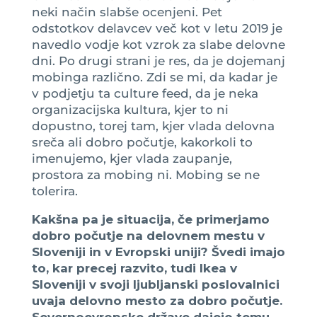
neki način slabše ocenjeni. Pet
odstotkov delavcev več kot v letu 2019 je
navedlo vodje kot vzrok za slabe delovne
dni. Po drugi strani je res, da je dojemanj
mobinga različno. Zdi se mi, da kadar je
v podjetju ta culture feed, da je neka
organizacijska kultura, kjer to ni
dopustno, torej tam, kjer vlada delovna
sreča ali dobro počutje, kakorkoli to
imenujemo, kjer vlada zaupanje,
prostora za mobing ni. Mobing se ne
tolerira.
Kakšna pa je situacija, če primerjamo
dobro počutje na delovnem mestu v
Sloveniji in v Evropski uniji? Švedi imajo
to, kar precej razvito, tudi Ikea v
Sloveniji v svoji ljubljanski poslovalnici
uvaja delovno mesto za dobro počutje.
Severnoevropske države dajejo temu