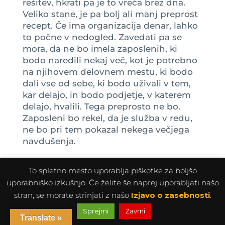
rešitev, hkrati pa je to vreča brez dna.
Veliko stane, je pa bolj ali manj preprost
recept. Če ima organizacija denar, lahko
to počne v nedogled. Zavedati pa se
mora, da ne bo imela zaposlenih, ki
bodo naredili nekaj več, kot je potrebno
na njihovem delovnem mestu, ki bodo
dali vse od sebe, ki bodo uživali v tem,
kar delajo, in bodo podjetje, v katerem
delajo, hvalili. Tega preprosto ne bo.
Zaposleni bo rekel, da je služba v redu,
ne bo pri tem pokazal nekega večjega
navdušenja.
To spletno mesto uporablja piškotke za boljšo
Maja
: Cilj vsake organizacije bi moral
biti, da so njeni zaposleni njeni
uporabniško izkušnjo. Če želite še naprej uporabljati našo
največji ambasadorji. To pomeni, da
stran, se morate strinjati z našo
Izjavo o zasebnosti
.
ko bi zaposleni ob koncu delovnika
Sprejmi
Zavrni
zapustil delovno mesto, bi vsakomur
Translate »