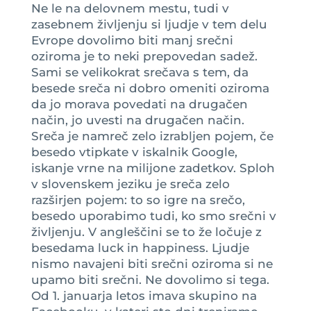
Ne le na delovnem mestu, tudi v
zasebnem življenju si ljudje v tem delu
Evrope dovolimo biti manj srečni
oziroma je to neki prepovedan sadež.
Sami se velikokrat srečava s tem, da
besede sreča ni dobro omeniti oziroma
da jo morava povedati na drugačen
način, jo uvesti na drugačen način.
Sreča je namreč zelo izrabljen pojem, če
besedo vtipkate v iskalnik Google,
iskanje vrne na milijone zadetkov. Sploh
v slovenskem jeziku je sreča zelo
razširjen pojem: to so igre na srečo,
besedo uporabimo tudi, ko smo srečni v
življenju. V angleščini se to že ločuje z
besedama luck in happiness. Ljudje
nismo navajeni biti srečni oziroma si ne
upamo biti srečni. Ne dovolimo si tega.
Od 1. januarja letos imava skupino na