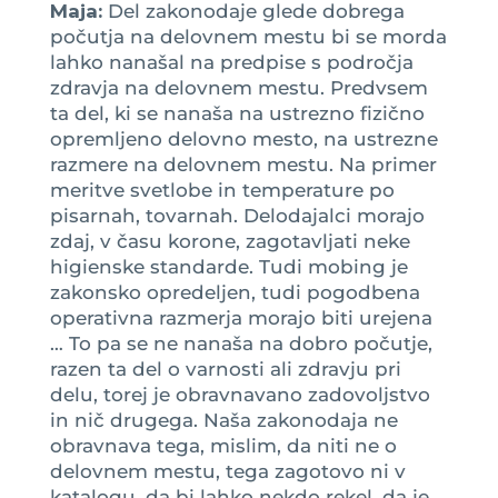
Maja:
Del zakonodaje glede dobrega
počutja na delovnem mestu bi se morda
lahko nanašal na predpise s področja
zdravja na delovnem mestu. Predvsem
ta del, ki se nanaša na ustrezno fizično
opremljeno delovno mesto, na ustrezne
razmere na delovnem mestu. Na primer
meritve svetlobe in temperature po
pisarnah, tovarnah. Delodajalci morajo
zdaj, v času korone, zagotavljati neke
higienske standarde. Tudi mobing je
zakonsko opredeljen, tudi pogodbena
operativna razmerja morajo biti urejena
… To pa se ne nanaša na dobro počutje,
razen ta del o varnosti ali zdravju pri
delu, torej je obravnavano zadovoljstvo
in nič drugega. Naša zakonodaja ne
obravnava tega, mislim, da niti ne o
delovnem mestu, tega zagotovo ni v
katalogu, da bi lahko nekdo rekel, da je