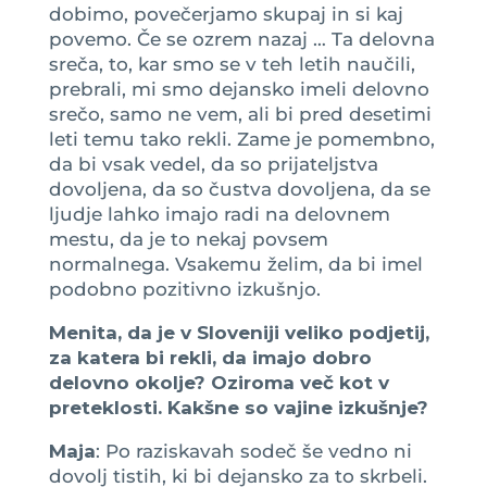
dobimo, povečerjamo skupaj in si kaj
povemo. Če se ozrem nazaj … Ta delovna
sreča, to, kar smo se v teh letih naučili,
prebrali, mi smo dejansko imeli delovno
srečo, samo ne vem, ali bi pred desetimi
leti temu tako rekli. Zame je pomembno,
da bi vsak vedel, da so prijateljstva
dovoljena, da so čustva dovoljena, da se
ljudje lahko imajo radi na delovnem
mestu, da je to nekaj povsem
normalnega. Vsakemu želim, da bi imel
podobno pozitivno izkušnjo.
Menita, da je v Sloveniji veliko podjetij,
za katera bi rekli, da imajo dobro
delovno okolje? Oziroma več kot v
preteklosti. Kakšne so vajine izkušnje?
Maja
: Po raziskavah sodeč še vedno ni
dovolj tistih, ki bi dejansko za to skrbeli.