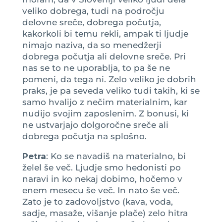
veliko dobrega, tudi na področju
delovne sreče, dobrega počutja,
kakorkoli bi temu rekli, ampak ti ljudje
nimajo naziva, da so menedžerji
dobrega počutja ali delovne sreče. Pri
nas se to ne uporablja, to pa še ne
pomeni, da tega ni. Zelo veliko je dobrih
praks, je pa seveda veliko tudi takih, ki se
samo hvalijo z nečim materialnim, kar
nudijo svojim zaposlenim. Z bonusi, ki
ne ustvarjajo dolgoročne sreče ali
dobrega počutja na splošno.
Petra
: Ko se navadiš na materialno, bi
želel še več. Ljudje smo hedonisti po
naravi in ko nekaj dobimo, hočemo v
enem mesecu še več. In nato še več.
Zato je to zadovoljstvo (kava, voda,
sadje, masaže, višanje plače) zelo hitra