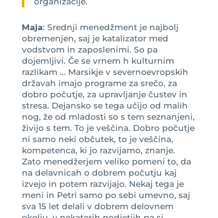
organizacije.
Maja
: Srednji menedžment je najbolj
obremenjen, saj je katalizator med
vodstvom in zaposlenimi. So pa
dojemljivi. Če se vrnem h kulturnim
razlikam … Marsikje v severnoevropskih
državah imajo programe za srečo, za
dobro počutje, za upravljanje čustev in
stresa. Dejansko se tega učijo od malih
nog, že od mladosti so s tem seznanjeni,
živijo s tem. To je veščina. Dobro počutje
ni samo neki občutek, to je veščina,
kompetenca, ki jo razvijamo, znanje.
Zato menedžerjem veliko pomeni to, da
na delavnicah o dobrem počutju kaj
izvejo in potem razvijajo. Nekaj tega je
meni in Petri samo po sebi umevno, saj
sva 15 let delali v dobrem delovnem
okolju, v nekaterih podjetjih pa si