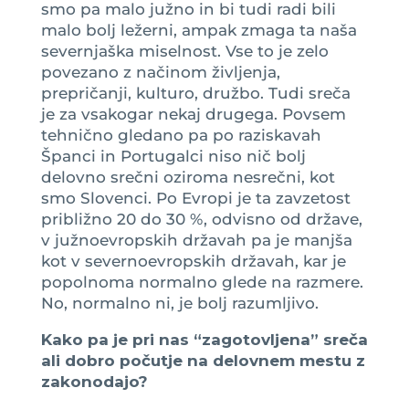
smo pa malo južno in bi tudi radi bili
malo bolj ležerni, ampak zmaga ta naša
severnjaška miselnost. Vse to je zelo
povezano z načinom življenja,
prepričanji, kulturo, družbo. Tudi sreča
je za vsakogar nekaj drugega. Povsem
tehnično gledano pa po raziskavah
Španci in Portugalci niso nič bolj
delovno srečni oziroma nesrečni, kot
smo Slovenci. Po Evropi je ta zavzetost
približno 20 do 30 %, odvisno od države,
v južnoevropskih državah pa je manjša
kot v severnoevropskih državah, kar je
popolnoma normalno glede na razmere.
No, normalno ni, je bolj razumljivo.
Kako pa je pri nas “zagotovljena” sreča
ali dobro počutje na delovnem mestu z
zakonodajo?