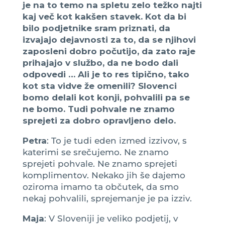
je na to temo na spletu zelo težko najti
kaj več kot kakšen stavek. Kot da bi
bilo podjetnike sram priznati, da
izvajajo dejavnosti za to, da se njihovi
zaposleni dobro počutijo, da zato raje
prihajajo v službo, da ne bodo dali
odpovedi … Ali je to res tipično, tako
kot sta vidve že omenili? Slovenci
bomo delali kot konji, pohvalili pa se
ne bomo. Tudi pohvale ne znamo
sprejeti za dobro opravljeno delo.
Petra
: To je tudi eden izmed izzivov, s
katerimi se srečujemo. Ne znamo
sprejeti pohvale. Ne znamo sprejeti
komplimentov. Nekako jih še dajemo
oziroma imamo ta občutek, da smo
nekaj pohvalili, sprejemanje je pa izziv.
Maja
: V Sloveniji je veliko podjetij, v