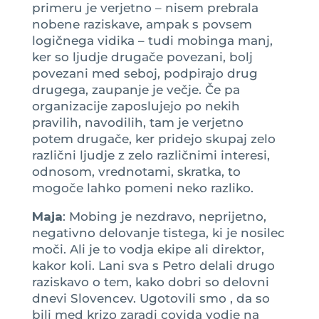
primeru je verjetno – nisem prebrala
nobene raziskave, ampak s povsem
logičnega vidika – tudi mobinga manj,
ker so ljudje drugače povezani, bolj
povezani med seboj, podpirajo drug
drugega, zaupanje je večje. Če pa
organizacije zaposlujejo po nekih
pravilih, navodilih, tam je verjetno
potem drugače, ker pridejo skupaj zelo
različni ljudje z zelo različnimi interesi,
odnosom, vrednotami, skratka, to
mogoče lahko pomeni neko razliko.
Maja
: Mobing je nezdravo, neprijetno,
negativno delovanje tistega, ki je nosilec
moči. Ali je to vodja ekipe ali direktor,
kakor koli. Lani sva s Petro delali drugo
raziskavo o tem, kako dobri so delovni
dnevi Slovencev. Ugotovili smo , da so
bili med krizo zaradi covida vodje na