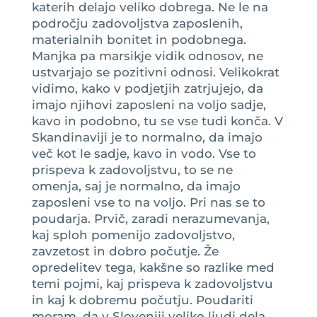
katerih delajo veliko dobrega. Ne le na
področju zadovoljstva zaposlenih,
materialnih bonitet in podobnega.
Manjka pa marsikje vidik odnosov, ne
ustvarjajo se pozitivni odnosi. Velikokrat
vidimo, kako v podjetjih zatrjujejo, da
imajo njihovi zaposleni na voljo sadje,
kavo in podobno, tu se vse tudi konča. V
Skandinaviji je to normalno, da imajo
več kot le sadje, kavo in vodo. Vse to
prispeva k zadovoljstvu, to se ne
omenja, saj je normalno, da imajo
zaposleni vse to na voljo. Pri nas se to
poudarja. Prvič, zaradi nerazumevanja,
kaj sploh pomenijo zadovoljstvo,
zavzetost in dobro počutje. Že
opredelitev tega, kakšne so razlike med
temi pojmi, kaj prispeva k zadovoljstvu
in kaj k dobremu počutju. Poudariti
moram, da v Sloveniji veliko ljudi dela