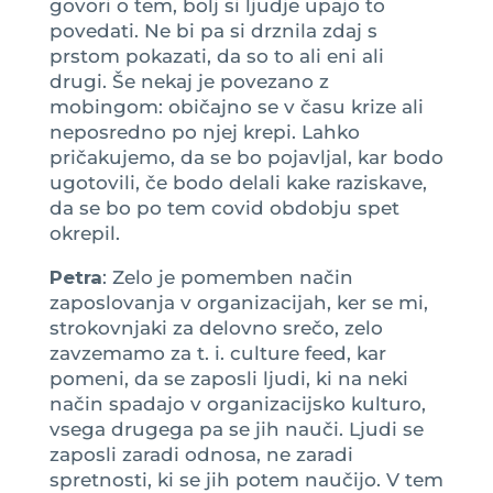
govori o tem, bolj si ljudje upajo to
povedati. Ne bi pa si drznila zdaj s
prstom pokazati, da so to ali eni ali
drugi. Še nekaj je povezano z
mobingom: običajno se v času krize ali
neposredno po njej krepi. Lahko
pričakujemo, da se bo pojavljal, kar bodo
ugotovili, če bodo delali kake raziskave,
da se bo po tem covid obdobju spet
okrepil.
Petra
: Zelo je pomemben način
zaposlovanja v organizacijah, ker se mi,
strokovnjaki za delovno srečo, zelo
zavzemamo za t. i. culture feed, kar
pomeni, da se zaposli ljudi, ki na neki
način spadajo v organizacijsko kulturo,
vsega drugega pa se jih nauči. Ljudi se
zaposli zaradi odnosa, ne zaradi
spretnosti, ki se jih potem naučijo. V tem