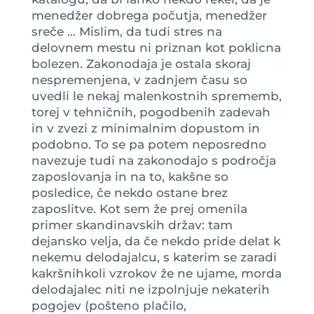
menedžer dobrega počutja, menedžer
sreče … Mislim, da tudi stres na
delovnem mestu ni priznan kot poklicna
bolezen. Zakonodaja je ostala skoraj
nespremenjena, v zadnjem času so
uvedli le nekaj malenkostnih sprememb,
torej v tehničnih, pogodbenih zadevah
in v zvezi z minimalnim dopustom in
podobno. To se pa potem neposredno
navezuje tudi na zakonodajo s področja
zaposlovanja in na to, kakšne so
posledice, če nekdo ostane brez
zaposlitve. Kot sem že prej omenila
primer skandinavskih držav: tam
dejansko velja, da če nekdo pride delat k
nekemu delodajalcu, s katerim se zaradi
kakršnihkoli vzrokov že ne ujame, morda
delodajalec niti ne izpolnjuje nekaterih
pogojev (pošteno plačilo,