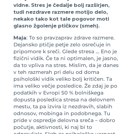
vidne. Stres je čedalje bolj razširjen,
tudi nezdrave razmere motijo delo,
nekako tako kot tale pogovor moti
glasno žgolenje ptičkov (smeh).
Maja
: To so pravzaprav zdrave razmere.
Dejansko ptičje petje zelo osrečuje in
pripomore k sreči. Glede stresa … Eno je
fizični vidik. Če ta ni optimalen, je jasno,
da to vpliva na stres. Mislim, da je danes
v teh razmerah pri delu od doma
psihološki vidik veliko bolj kritičen. Ta
ima veliko večje posledice. Že zdaj je po
podatkih v Evropi 50 % bolniškega
dopusta posledica stresa na delovnem
mestu, ta pa izvira iz nezdravih, slabih
odnosov, mobinga in podobnega. Tu
pride v ospredje delovna sreča – dobro
počutje, aktivnosti, ki naj bi to
odpravljale. Skrb za psihološko varnost,