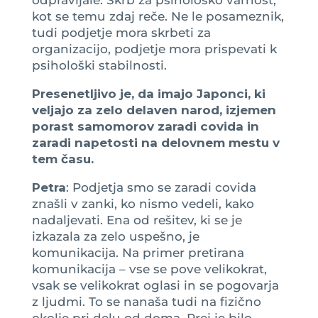
kot se temu zdaj reče. Ne le posameznik,
tudi podjetje mora skrbeti za
organizacijo, podjetje mora prispevati k
psihološki stabilnosti.
Presenetljivo je, da imajo Japonci, ki
veljajo za zelo delaven narod, izjemen
porast samomorov zaradi covida in
zaradi napetosti na delovnem mestu v
tem času.
Petra
: Podjetja smo se zaradi covida
znašli v zanki, ko nismo vedeli, kako
nadaljevati. Ena od rešitev, ki se je
izkazala za zelo uspešno, je
komunikacija. Na primer pretirana
komunikacija – vse se pove velikokrat,
vsak se velikokrat oglasi in se pogovarja
z ljudmi. To se nanaša tudi na fizično
okolje pri delu od doma. Prej je bilo