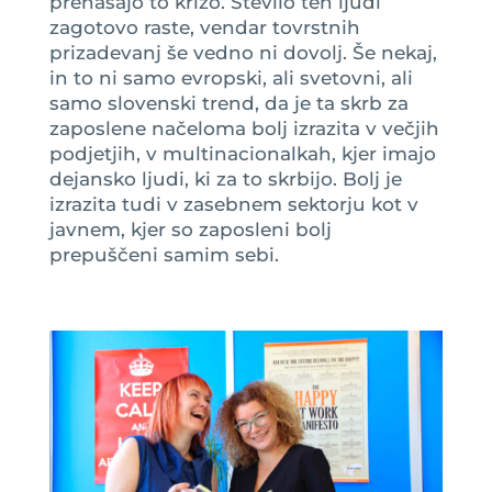
prenašajo to krizo. Število teh ljudi
zagotovo raste, vendar tovrstnih
prizadevanj še vedno ni dovolj. Še nekaj,
in to ni samo evropski, ali svetovni, ali
samo slovenski trend, da je ta skrb za
zaposlene načeloma bolj izrazita v večjih
podjetjih, v multinacionalkah, kjer imajo
dejansko ljudi, ki za to skrbijo. Bolj je
izrazita tudi v zasebnem sektorju kot v
javnem, kjer so zaposleni bolj
prepuščeni samim sebi.