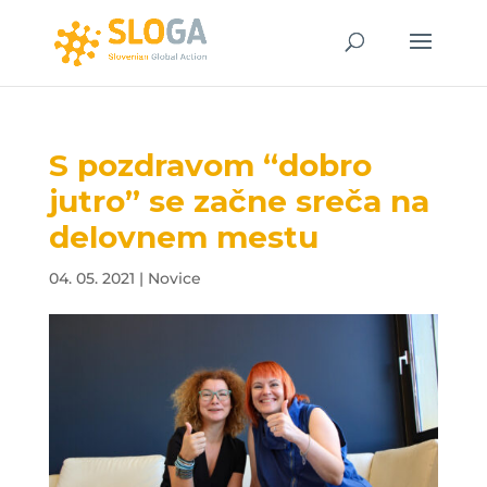
S pozdravom “dobro
jutro” se začne sreča na
delovnem mestu
04. 05. 2021
|
Novice