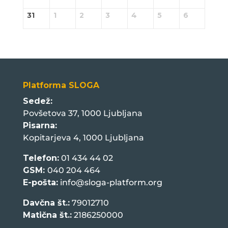
31
1
2
3
4
5
6
Platforma SLOGA
Sedež:
Povšetova 37, 1000 Ljubljana
Pisarna:
Kopitarjeva 4, 1000 Ljubljana
Telefon:
01 434 44 02
GSM:
040 204 464
E-pošta:
info@sloga-platform.org
Davčna št.:
79012710
Matična št.:
2186250000