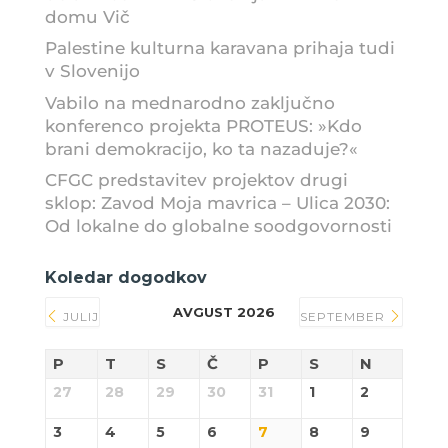
domu Vič
Palestine kulturna karavana prihaja tudi
v Slovenijo
Vabilo na mednarodno zaključno
konferenco projekta PROTEUS: »Kdo
brani demokracijo, ko ta nazaduje?«
CFGC predstavitev projektov drugi
sklop: Zavod Moja mavrica – Ulica 2030:
Od lokalne do globalne soodgovornosti
Koledar dogodkov
AVGUST 2026
JULIJ
SEPTEMBER
P
T
S
Č
P
S
N
27
28
29
30
31
1
2
3
4
5
6
7
8
9