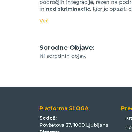
področjih integracije, razen na pod
in
nediskriminacije
, kjer je opazit
Več.
Sorodne Objave:
Ni sorodnih objav.
Platforma SLOGA
Pre
Sedež:
Kr
Povšetova 37, 1000 Ljubljana
Po