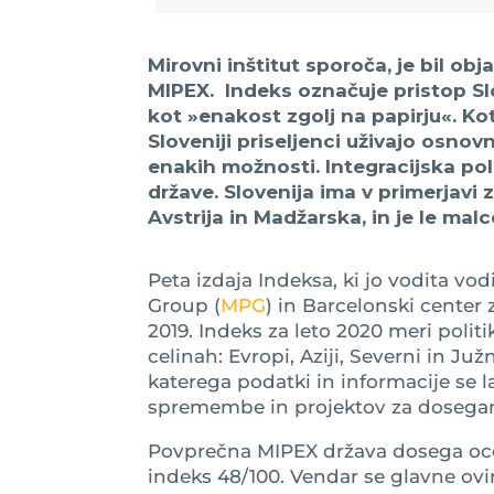
Mirovni inštitut sporoča, je bil ob
MIPEX. Indeks označuje pristop Sl
kot »enakost zgolj na papirju«. Ko
Sloveniji priseljenci uživajo osno
enakih možnosti. Integracijska po
države. Slovenija ima v primerjavi 
Avstrija in Madžarska, in je le mal
Peta izdaja Indeksa, ki jo vodita vo
Group (
MPG
) in Barcelonski cente
2019. Indeks za leto 2020 meri polit
celinah: Evropi, Aziji, Severni in Juž
katerega podatki in informacije se l
spremembe in projektov za dosegan
Povprečna MIPEX država dosega oce
indeks 48/100. Vendar se glavne ovir