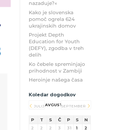
nazaduje?«
Kako je slovenska
pomoč ogrela 624
ukrajinskih domov
Projekt Depth
Education for Youth
(DEFY), zgodba v treh
delih
Ko čebele spreminjajo
prihodnost v Zambiji
Heroinje našega časa
Koledar dogodkov
AVGUST 2026
JULIJ
SEPTEMBER
P
T
S
Č
P
S
N
2
2
2
3
31
1
2