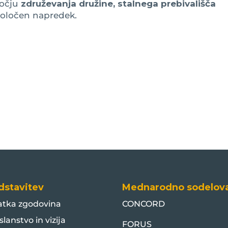
ročju
združevanja družine, stalnega prebivališča
i določen napredek.
dstavitev
Mednarodno sodelov
atka zgodovina
CONCORD
slanstvo in vizija
FORUS