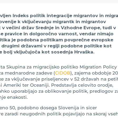
javljen Indeks politik integracije migrantov in migr
ovenije k vključevanju migrantk in migrantov
t v večini držav Srednje in Vzhodne Evrope, tudi v
vne pravice in dolgoročno varnost, vendar nimajo
litika je podobna politikam povprečne evropske
z drugimi državami v regiji podobne politike kot
ce bolj vključujoča kot sosednja Hrvaška.
dita Skupina za migracijsko politiko Migration Policy
r za mednarodne zadeve (
CIDOB
), zajema obdobje 20
ike za vključevanje priseljencev v 52 državah na peti
ni Ameriki ter Oceaniji. Predstavlja celovito orodje,
ahko uporabljajo za oblikovanje politik, predlogov z
je enakosti.
no 50, podobno dosega Slovenija in sicer
e zaradi neugodnih politik pojavljajo na skoraj vse