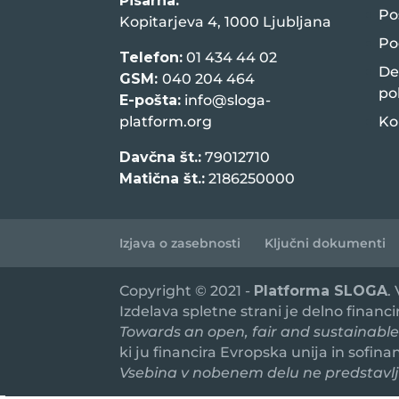
Pisarna:
Po
Kopitarjeva 4, 1000 Ljubljana
Po
Telefon:
01 434 44 02
De
GSM:
040 204 464
po
E-pošta:
info@sloga-
platform.org
Ko
Davčna št.:
79012710
Matična št.:
2186250000
Izjava o zasebnosti
Ključni dokumenti
Copyright © 2021 -
Platforma SLOGA
.
Izdelava spletne strani je delno financ
Towards an open, fair and sustainable
ki ju financira Evropska unija in sofin
Vsebina v nobenem delu ne predstavlja