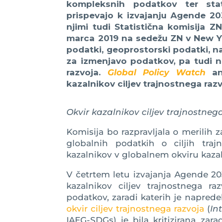
kompleksnih podatkov ter stat
prispevajo k izvajanju Agende 20
njimi tudi Statistična komisija 
marca 2019 na sedežu ZN v New Y
podatki, geoprostorski podatki, na
za izmenjavo podatkov, pa tudi n
razvoja.
Global Policy Watch
ana
kazalnikov ciljev trajnostnega razv
Okvir kazalnikov ciljev trajnostneg
Komisija bo razpravljala o merilih z
globalnih podatkih o ciljih traj
kazalnikov v globalnem okviru kazal
V četrtem letu izvajanja Agende 20
kazalnikov ciljev trajnostnega ra
podatkov, zaradi katerih je naprede
okvir ciljev trajnostnega razvoja
(
In
IAEG-SDGs) je bila kritizirana zar