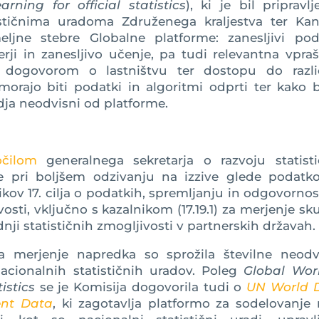
ning for official statistics
), ki je bil pripravl
stičnima uradoma Združenega kraljestva ter Kan
ljne stebre Globalne platforme: zanesljivi poda
erji in zanesljivo učenje, pa tudi relevantna vpra
z dogovorom o lastništvu ter dostopu do razli
morajo biti podatki in algoritmi odprti ter kako 
dja neodvisni od platforme.
očilom
generalnega sekretarja o razvoju statisti
ve pri boljšem odzivanju na izzive glede podatko
kov 17. cilja o podatkih, spremljanju in odgovornos
osti, vključno s kazalnikom (17.19.1) za merjenje s
nji statističnih zmogljivosti v partnerskih državah.
a merjenje napredka so sprožila številne neodv
acionalnih statističnih uradov. Poleg
Global Wor
istics
se je Komisija dogovorila tudi o
UN World 
ent Data
, ki zagotavlja platformo za sodelovanje