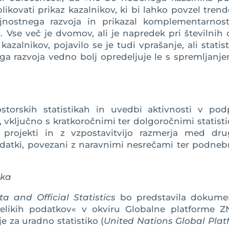
ikovati prikaz kazalnikov, ki bi lahko povzel tren
rajnostnega razvoja in prikazal komplementarnost
 Vse več je dvomov, ali je napredek pri številnih c
azalnikov, pojavilo se je tudi vprašanje, ali statis
ega razvoja vedno bolj opredeljuje le s spremljanj
ostorskih statistikah in uvedbi aktivnosti v pod
a, vključno s kratkoročnimi ter dolgoročnimi statist
i projekti in z vzpostavitvijo razmerja med dru
 podatki, povezani z naravnimi nesrečami ter podne
ika
 and Official Statistics
bo predstavila dokume
elikih podatkov« v okviru Globalne platforme Z
e za uradno statistiko (
United Nations Global Plat