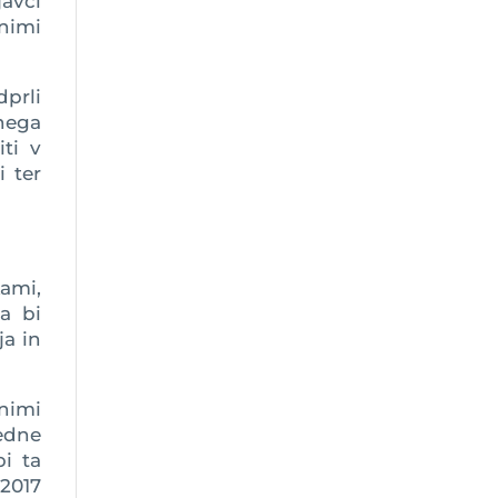
avci
dnimi
prli
tnega
iti v
i ter
ami,
a bi
ja in
nimi
redne
i ta
 2017