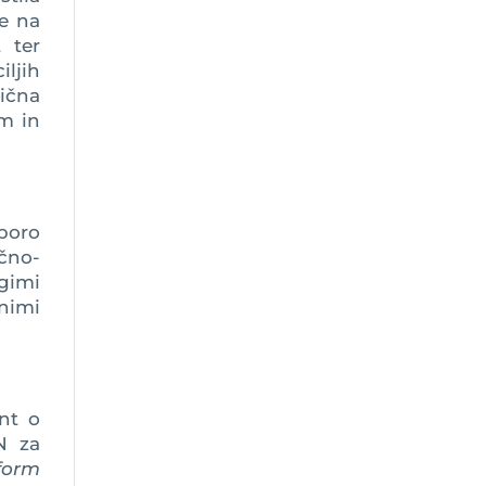
de na
 ter
iljih
tična
em in
poro
ično-
gimi
bnimi
nt o
N za
form