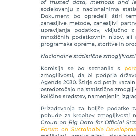
of trusted data, methods and lear
sodelovanju z nacionalnima stati
Dokument bo opredelil štiri teme
zanesljive metode, zanesljivi partn
upravljanja podatkov, vključno 
množičnih podatkovnih nizov, ali 
programska oprema, storitve in oro
Nacionalne statistične zmogljivosti
Komisija se bo seznanila s
por
zmogljivosti, da bi podprla drža
Agende 2030. Štirje od petih kazalni
osredotočajo na statistične zmogljiv
količine sredstev, namenjenih izgrad
Prizadevanja za boljše podatke z
pobude za krepitev zmogljivosti n
Group on Big Data for Official Stat
Forum on Sustainable Developm