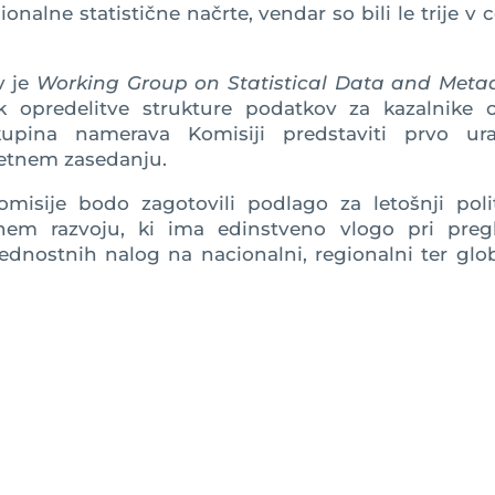
onalne statistične načrte, vendar so bili le trije v c
v je
Working Group on Statistical Data and Meta
k opredelitve strukture podatkov za kazalnike ci
kupina namerava Komisiji predstaviti prvo ur
letnem zasedanju.
misije bodo zagotovili podlago za letošnji polit
tnem razvoju, ki ima edinstveno vlogo pri preg
rednostnih nalog na nacionalni, regionalni ter glo