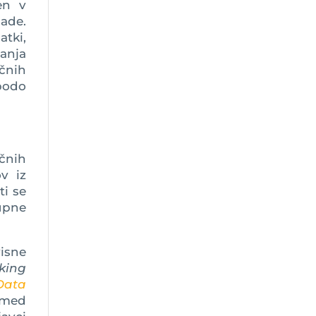
jen v
ade.
tki,
šanja
čnih
bodo
čnih
v iz
ti se
kupne
isne
king
Data
 med