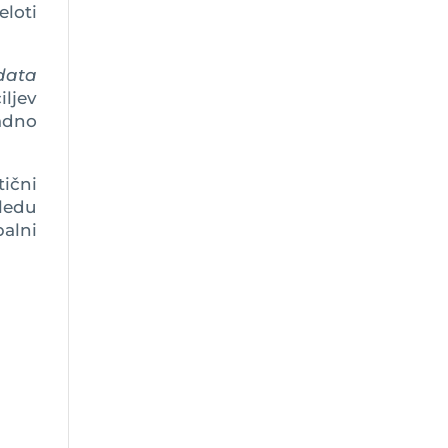
eloti
data
ljev
adno
ični
ledu
balni