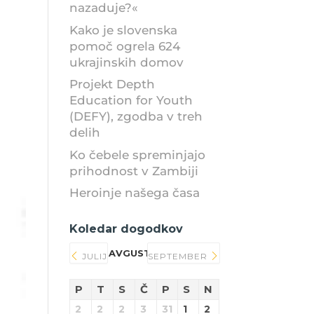
nazaduje?«
Kako je slovenska
pomoč ogrela 624
ukrajinskih domov
Projekt Depth
Education for Youth
(DEFY), zgodba v treh
delih
Ko čebele spreminjajo
prihodnost v Zambiji
Heroinje našega časa
Koledar dogodkov
AVGUST 2026
JULIJ
SEPTEMBER
P
T
S
Č
P
S
N
2
2
2
3
31
1
2