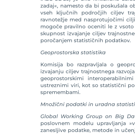
zadaj«, namesto da bi poskušala obl
vseh ključnih področjih ciljev t
ravnotežje med nasprotujočimi cilji.
mogoče pravilno oceniti le z vsoto k
skupnost izvajanje ciljev trajnostn
poročanjem statističnih podatkov.
Geoprostorska statistika
Komisija bo razpravljala o geopr
izvajanju ciljev trajnostnega razvoj
geoprostorskimi interoperabilnim
ustreznimi viri, kot so statistični
spremembami.
Množični podatki in uradna statist
Global Working Group on Big Data
poslovnem modelu upravljanja »v
zanesljive podatke, metode in učenj