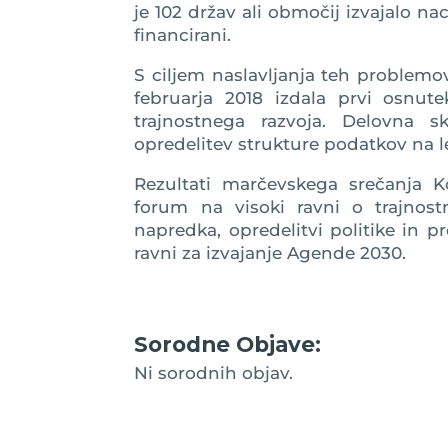
je 102 držav ali območij izvajalo naci
financirani.
S ciljem naslavljanja teh problemo
februarja 2018 izdala prvi osnute
trajnostnega razvoja. Delovna s
opredelitev strukture podatkov na 
Rezultati marčevskega srečanja Ko
forum na visoki ravni o trajnos
napredka, opredelitvi politike in p
ravni za izvajanje Agende 2030.
Sorodne Objave:
Ni sorodnih objav.