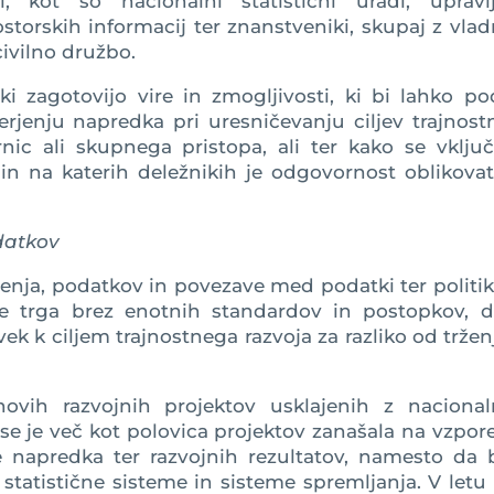
, kot so nacionalni statistični uradi, upravlj
storskih informacij ter znanstveniki, skupaj z vla
ivilno družbo.
zagotovijo vire in zmogljivosti, ki bi lahko pod
erjenju napredka pri uresničevanju ciljev trajnos
rnic ali skupnega pristopa, ali ter kako se vključ
n na katerih deležnikih je odgovornost oblikovat
datkov
ja, podatkov in povezave med podatki ter politik
e trga brez enotnih standardov in postopkov, d
vek k ciljem trajnostnega razvoja za razliko od tržen
ovih razvojnih projektov usklajenih z nacional
e je več kot polovica projektov zanašala na vzpo
 napredka ter razvojnih rezultatov, namesto da b
 statistične sisteme in sisteme spremljanja. V letu