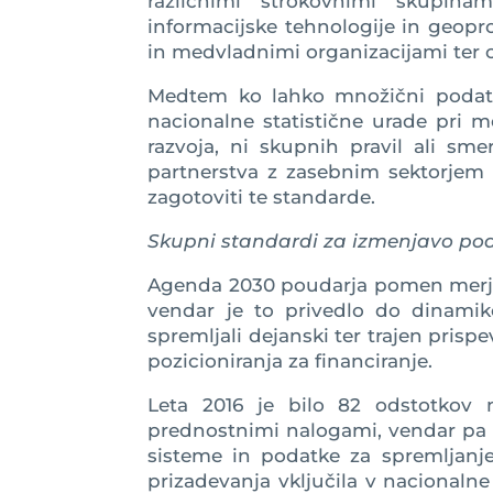
različnimi strokovnimi skupinami
informacijske tehnologije in geopro
in medvladnimi organizacijami ter c
Medtem ko lahko množični podatki 
nacionalne statistične urade pri m
razvoja, ni skupnih pravil ali sme
partnerstva z zasebnim sektorjem i
zagotoviti te standarde.
Skupni standardi za izmenjavo po
Agenda 2030 poudarja pomen merjen
vendar je to privedlo do dinamik
spremljali dejanski ter trajen prispe
pozicioniranja za financiranje.
Leta 2016 je bilo 82 odstotkov n
prednostnimi nalogami, vendar pa s
sisteme in podatke za spremljanje
prizadevanja vključila v nacionalne