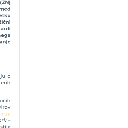
(ZN)
 med
etku
ični
dardi
nega
anje
ju o
erih
jočih
irov
a za
ork
–
stila