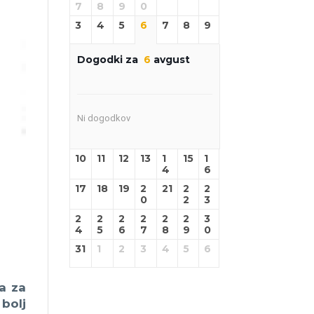
7
8
9
0
3
4
5
6
7
8
9
Dogodki za
6
avgust
Ni dogodkov
10
11
12
13
1
15
1
4
6
17
18
19
2
21
2
2
0
2
3
2
2
2
2
2
2
3
4
5
6
7
8
9
0
31
1
2
3
4
5
6
a za
bolj