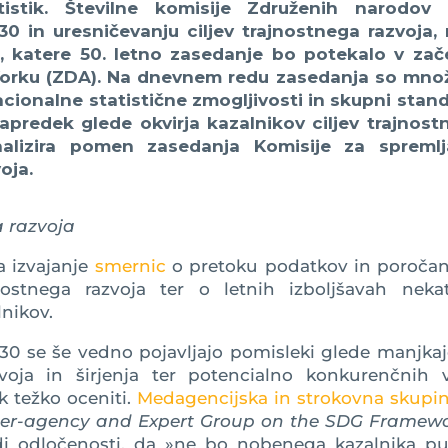
istik. Številne komisije Združenih narodov 
30 in uresničevanju ciljev trajnostnega razvoja,
ZN, katere 50. letno zasedanje bo potekalo v zač
orku (ZDA). Na dnevnem redu zasedanja so množ
cionalne statistične zmogljivosti in skupni stan
apredek glede okvirja kazalnikov ciljev trajnost
lizira pomen zasedanja Komisije za spremlj
oja.
a razvoja
a izvajanje
smernic
o pretoku podatkov in poročan
nostnega razvoja ter o letnih izboljšavah nekat
nikov.
30 se še vedno pojavljajo pomisleki glede manjka
zvoja in širjenja ter potencialno konkurenčnih v
k težko oceniti.
Medagencijska in strokovna skupin
ter-agency and Expert Group on the SDG Framew
adi odločenosti, da »ne bo nobenega kazalnika pu