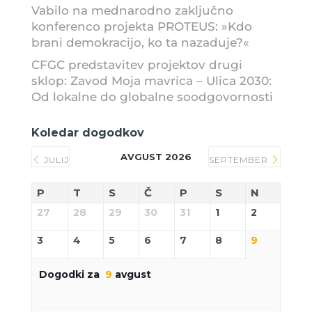
Vabilo na mednarodno zaključno
konferenco projekta PROTEUS: »Kdo
brani demokracijo, ko ta nazaduje?«
CFGC predstavitev projektov drugi
sklop: Zavod Moja mavrica – Ulica 2030:
Od lokalne do globalne soodgovornosti
Koledar dogodkov
AVGUST 2026
JULIJ
SEPTEMBER
P
T
S
Č
P
S
N
27
28
29
30
31
1
2
3
4
5
6
7
8
9
Dogodki za
9
avgust