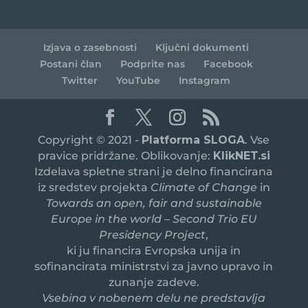
Izjava o zasebnosti
Ključni dokumenti
Postani član
Podprite nas
Facebook
Twitter
YouTube
Instagram
Copyright © 2021 -
Platforma SLOGA
. Vse
pravice pridržane. Oblikovanje:
KlikNET.si
Izdelava spletne strani je delno financirana
iz sredstev projekta
Climate of Change
in
Towards an open, fair and sustainable
Europe in the world – Second Trio EU
Presidency Project
,
ki ju financira Evropska unija in
sofinancirata ministrstvi za javno upravo in
zunanje zadeve.
Vsebina v nobenem delu ne predstavlja