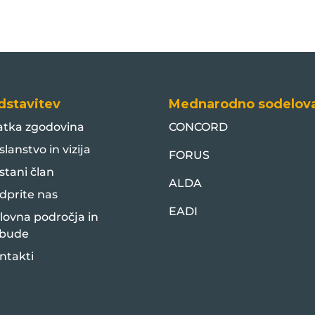
dstavitev
Mednarodno sodelov
atka zgodovina
CONCORD
slanstvo in vizija
FORUS
stani član
ALDA
dprite nas
EADI
lovna področja in
bude
ntakti