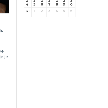
2
2
2
2
2
2
3
4
5
6
7
8
9
0
31
1
2
3
4
5
6
ld
ke,
je je