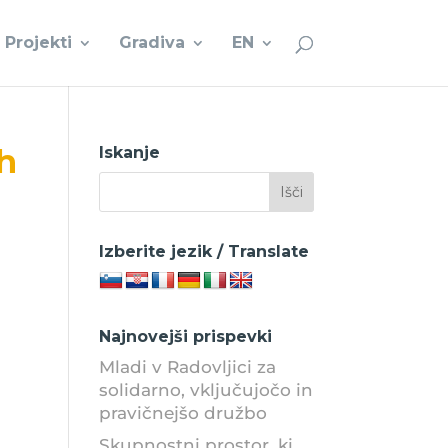
Projekti
Gradiva
EN
h
Iskanje
Izberite jezik / Translate
Najnovejši prispevki
Mladi v Radovljici za
solidarno, vključujočo in
pravičnejšo družbo
Skupnostni prostor, ki