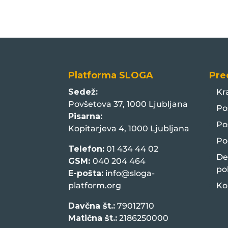
Platforma SLOGA
Pre
Sedež:
Kr
Povšetova 37, 1000 Ljubljana
Po
Pisarna:
Po
Kopitarjeva 4, 1000 Ljubljana
Po
Telefon:
01 434 44 02
De
GSM:
040 204 464
po
E-pošta:
info@sloga-
platform.org
Ko
Davčna št.:
79012710
Matična št.:
2186250000