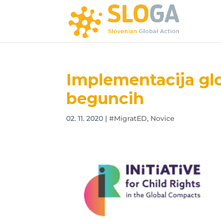
Implementacija gl
beguncih
02. 11. 2020
|
#MigratED
,
Novice