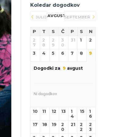
Koledar dogodkov
AVGUST 2026
JULIJ
SEPTEMBER
P
T
S
Č
P
S
N
2
2
2
3
31
1
2
7
8
9
0
3
4
5
6
7
8
9
Dogodki za
9
avgust
Ni dogodkov
10
11
12
13
1
15
1
4
6
17
18
19
2
21
2
2
0
2
3