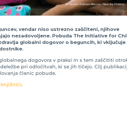
uncev, vendar niso ustrezno zaščiteni, njihove
jajo nezadovoljene. Pobuda The Initiative for Chi
dravlja globalni dogovor o beguncih, ki vključuje
dostnike.
lobalnega dogovora v praksi in s tem zaščititi otro
ležbe pri odločitvah, ki se jih tičejo. Cilj publikaci
elovanja članic pobude.
 knjižnici
.