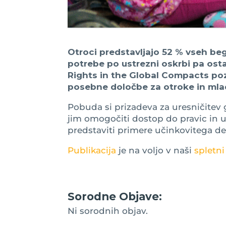
Otroci predstavljajo 52 % vseh beg
potrebe po ustrezni oskrbi pa osta
Rights in the Global Compacts poz
posebne določbe za otroke in mla
Pobuda si prizadeva za uresničitev g
jim omogočiti dostop do pravic in ude
predstaviti primere učinkovitega d
Publikacija
je na voljo v naši
spletni
Sorodne Objave:
Ni sorodnih objav.