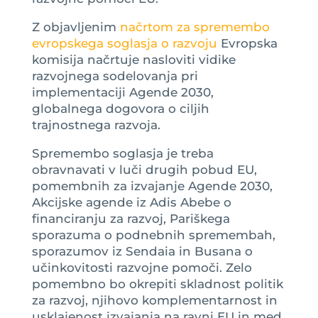
Z objavljenim
načrtom za spremembo
evropskega soglasja o razvoju
Evropska
komisija načrtuje nasloviti vidike
razvojnega sodelovanja pri
implementaciji Agende 2030,
globalnega dogovora o ciljih
trajnostnega razvoja.
Spremembo soglasja je treba
obravnavati v luči drugih pobud EU,
pomembnih za izvajanje Agende 2030,
Akcijske agende iz Adis Abebe o
financiranju za razvoj, Pariškega
sporazuma o podnebnih spremembah,
sporazumov iz Sendaia in Busana o
učinkovitosti razvojne pomoči. Zelo
pomembno bo okrepiti skladnost politik
za razvoj, njihovo komplementarnost in
usklajenost izvajanja na ravni EU in med