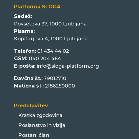
Platforma SLOGA
Sedež:
Povšetova 37, 1000 Ljubljana
Pisarna:
Kopitarjeva 4, 1000 Ljubljana
Telefon:
01 434 44 02
GSM:
040 204 464
E-pošta:
info@sloga-platform.org
Davčna št.:
79012710
Matična št.:
2186250000
Predstavitev
Kratka zgodovina
Poslanstvo in vizija
Postani član