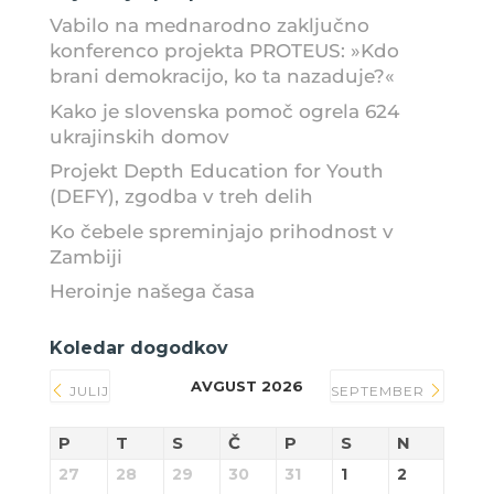
Vabilo na mednarodno zaključno
konferenco projekta PROTEUS: »Kdo
brani demokracijo, ko ta nazaduje?«
Kako je slovenska pomoč ogrela 624
ukrajinskih domov
Projekt Depth Education for Youth
(DEFY), zgodba v treh delih
Ko čebele spreminjajo prihodnost v
Zambiji
Heroinje našega časa
Koledar dogodkov
AVGUST 2026
JULIJ
SEPTEMBER
P
T
S
Č
P
S
N
27
28
29
30
31
1
2