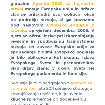
globalne
Agende 2030 za trajnostni
razvoj
morajo Evropska unija in države
članice prilagoditi svoj političnI okvir
na področju razvoja, ki ga poznamo
pod naslovom
Evropsko soglasje o
razvoju
, sprejetem decembra 2005. V
njem so očrtali izzive pri izkoreninjanju
revščine in spodbujanju trajnostnega
razvoja ter zaveze Evropske unije za
spopadanje z njimi. Evropsko soglasje
je bilo oblikovano kot skupna izjava
Evropskega Sveta in predstavnikov
vlad držav članic v okviru Sveta ter
Evropskega parlamenta in Komisije.
Soglasje je bilo nadgrajeno z
Agendo za
spremembe
, leta 2011 sprejeto strategijo
zmanjševanja revščine, ki je uvedla
ključne spremembe pri dodeljevanju
razvojne pomoči EU.