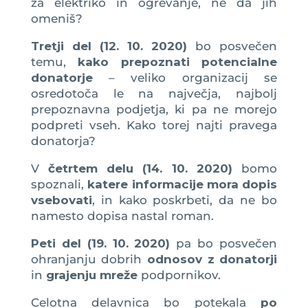
za elektriko in ogrevanje, ne da jih
omeniš?
Tretji del (12. 10. 2020)
bo posvečen
temu,
kako prepoznati potencialne
donatorje
– veliko organizacij se
osredotoča le na največja, najbolj
prepoznavna podjetja, ki pa ne morejo
podpreti vseh. Kako torej najti pravega
donatorja?
V
četrtem delu (14. 10. 2020)
bomo
spoznali,
katere informacije mora dopis
vsebovati
, in kako poskrbeti, da ne bo
namesto dopisa nastal roman.
Peti del (19. 10. 2020)
pa bo posvečen
ohranjanju dobrih
odnosov z donatorji
in
grajenju mreže
podpornikov.
Celotna delavnica bo potekala
po