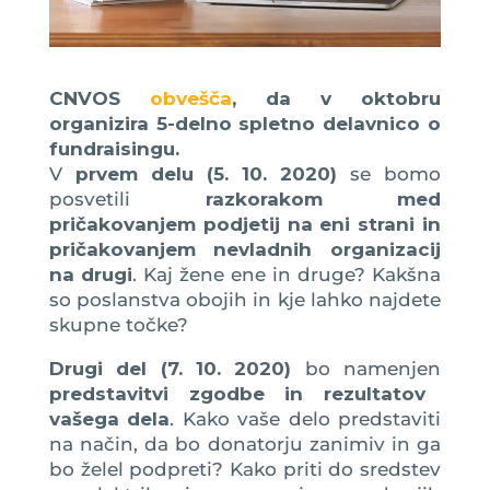
CNVOS
obvešča
, da v oktobru
organizira 5-delno spletno delavnico o
fundraisingu.
V
prvem delu (5. 10. 2020)
se bomo
posvetili
razkorakom med
pričakovanjem podjetij na eni strani in
pričakovanjem nevladnih organizacij
na drugi
. Kaj žene ene in druge? Kakšna
so poslanstva obojih in kje lahko najdete
skupne točke?
Drugi del (7. 10. 2020)
bo namenjen
predstavitvi zgodbe in rezultatov
vašega dela
. Kako vaše delo predstaviti
na način, da bo donatorju zanimiv in ga
bo želel podpreti? Kako priti do sredstev