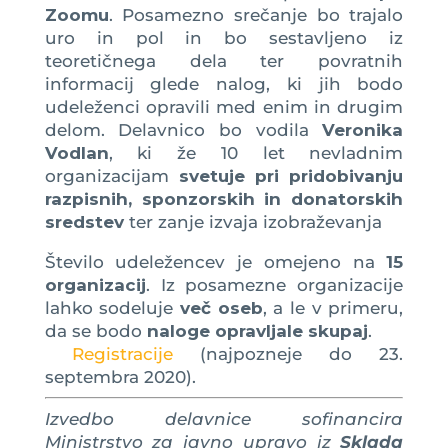
Zoomu
. Posamezno srečanje bo trajalo
uro in pol in bo sestavljeno iz
teoretičnega dela ter povratnih
informacij glede nalog, ki jih bodo
udeleženci opravili med enim in drugim
delom. Delavnico bo vodila
Veronika
Vodlan
, ki že 10 let nevladnim
organizacijam
svetuje pri pridobivanju
razpisnih, sponzorskih in donatorskih
sredstev
ter zanje izvaja izobraževanja
Število udeležencev je omejeno na
15
organizacij
. Iz posamezne organizacije
lahko sodeluje
več oseb
, a le v primeru,
da se bodo
naloge opravljale skupaj
.
Registracije
(najpozneje do 23.
septembra 2020).
Izvedbo delavnice sofinancira
Ministrstvo za javno upravo iz
Sklada