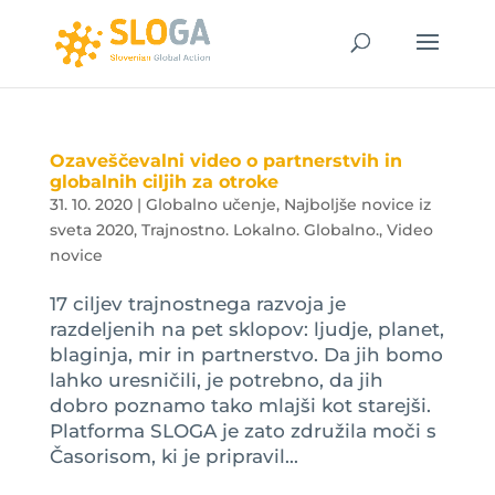
Ozaveščevalni video o partnerstvih in
globalnih ciljih za otroke
31. 10. 2020
|
Globalno učenje
,
Najboljše novice iz
sveta 2020
,
Trajnostno. Lokalno. Globalno.
,
Video
novice
17 ciljev trajnostnega razvoja je
razdeljenih na pet sklopov: ljudje, planet,
blaginja, mir in partnerstvo. Da jih bomo
lahko uresničili, je potrebno, da jih
dobro poznamo tako mlajši kot starejši.
Platforma SLOGA je zato združila moči s
Časorisom, ki je pripravil...