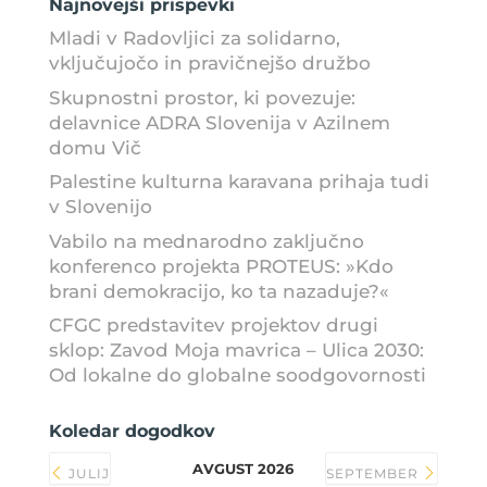
Najnovejši prispevki
Mladi v Radovljici za solidarno,
vključujočo in pravičnejšo družbo
Skupnostni prostor, ki povezuje:
delavnice ADRA Slovenija v Azilnem
domu Vič
Palestine kulturna karavana prihaja tudi
v Slovenijo
Vabilo na mednarodno zaključno
konferenco projekta PROTEUS: »Kdo
brani demokracijo, ko ta nazaduje?«
CFGC predstavitev projektov drugi
sklop: Zavod Moja mavrica – Ulica 2030:
Od lokalne do globalne soodgovornosti
Koledar dogodkov
AVGUST 2026
JULIJ
SEPTEMBER