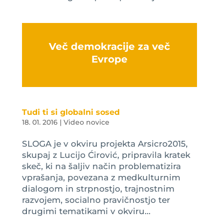
Več demokracije za več
Evrope
Tudi ti si globalni sosed
18. 01. 2016
|
Video novice
SLOGA je v okviru projekta Arsicro2015,
skupaj z Lucijo Ćirović, pripravila kratek
skeč, ki na šaljiv način problematizira
vprašanja, povezana z medkulturnim
dialogom in strpnostjo, trajnostnim
razvojem, socialno pravičnostjo ter
drugimi tematikami v okviru...