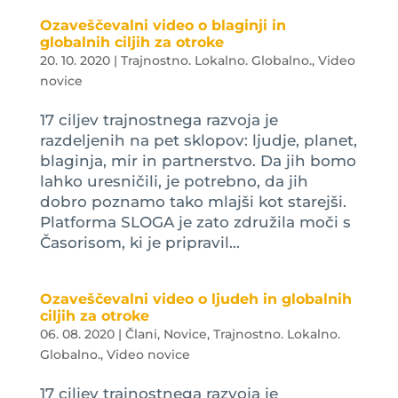
Ozaveščevalni video o blaginji in
globalnih ciljih za otroke
20. 10. 2020
|
Trajnostno. Lokalno. Globalno.
,
Video
novice
17 ciljev trajnostnega razvoja je
razdeljenih na pet sklopov: ljudje, planet,
blaginja, mir in partnerstvo. Da jih bomo
lahko uresničili, je potrebno, da jih
dobro poznamo tako mlajši kot starejši.
Platforma SLOGA je zato združila moči s
Časorisom, ki je pripravil...
Ozaveščevalni video o ljudeh in globalnih
ciljih za otroke
06. 08. 2020
|
Člani
,
Novice
,
Trajnostno. Lokalno.
Globalno.
,
Video novice
17 ciljev trajnostnega razvoja je