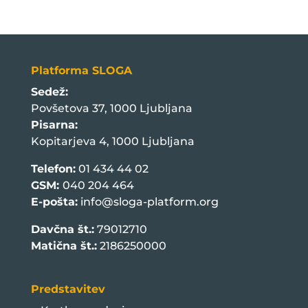
Platforma SLOGA
Sedež:
Povšetova 37, 1000 Ljubljana
Pisarna:
Kopitarjeva 4, 1000 Ljubljana
Telefon:
01 434 44 02
GSM:
040 204 464
E-pošta:
info@sloga-platform.org
Davčna št.:
79012710
Matična št.:
2186250000
Predstavitev