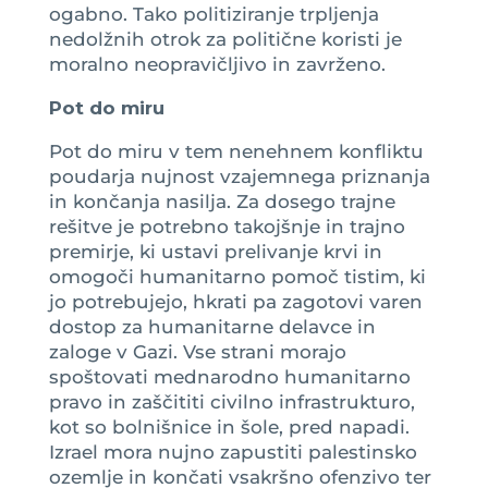
ogabno. Tako politiziranje trpljenja
nedolžnih otrok za politične koristi je
moralno neopravičljivo in zavrženo.
Pot do miru
Pot do miru v tem nenehnem konfliktu
poudarja nujnost vzajemnega priznanja
in končanja nasilja. Za dosego trajne
rešitve je potrebno takojšnje in trajno
premirje, ki ustavi prelivanje krvi in
omogoči humanitarno pomoč tistim, ki
jo potrebujejo, hkrati pa zagotovi varen
dostop za humanitarne delavce in
zaloge v Gazi. Vse strani morajo
spoštovati mednarodno humanitarno
pravo in zaščititi civilno infrastrukturo,
kot so bolnišnice in šole, pred napadi.
Izrael mora nujno zapustiti palestinsko
ozemlje in končati vsakršno ofenzivo ter