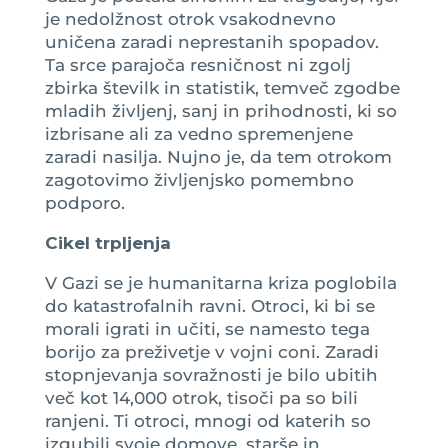
je nedolžnost otrok vsakodnevno
uničena zaradi neprestanih spopadov.
Ta srce parajoča resničnost ni zgolj
zbirka številk in statistik, temveč zgodbe
mladih življenj, sanj in prihodnosti, ki so
izbrisane ali za vedno spremenjene
zaradi nasilja. Nujno je, da tem otrokom
zagotovimo življenjsko pomembno
podporo.
Cikel trpljenja
V Gazi se je humanitarna kriza poglobila
do katastrofalnih ravni. Otroci, ki bi se
morali igrati in učiti, se namesto tega
borijo za preživetje v vojni coni. Zaradi
stopnjevanja sovražnosti je bilo ubitih
več kot 14,000 otrok, tisoči pa so bili
ranjeni. Ti otroci, mnogi od katerih so
izgubili svoje domove, starše in