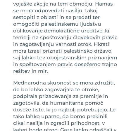
vojaške akcije na tem območju. Hamas
se mora odpovedati nasilju, takoj
sestopiti z oblasti in se predati ter
omogočiti palestinskemu ljudstvu
oblikovanje demokratične ureditve, ki
temelji na spoštovanju človekovih pravic
in zagotavljanju varnosti otrok. Hkrati
mora Izrael priznati palestinsko državo,
saj lahko le z obojestranskim priznanjem
in spoštovanjem pravic dosežemo trajno
rešitev in mir.
Mednarodna skupnost se mora združiti,
da bo lahko zagovarjala te otroke,
podpirala prizadevanja za premirje in
zagotovila, da humanitarna pomoč
doseže tiste, ki jo najbolj potrebujejo. Le
tako lahko upamo, da bomo prekinili
cikel nasilja in zgradili prihodnost, v
kateri bodo otroci Gaze lahko odraščali v