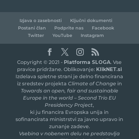
Izjava o zasebnosti
Ključni dokumenti
Postani član
Podprite nas
Facebook
Twitter
YouTube
Instagram
Copyright © 2021 -
Platforma SLOGA
. Vse
pravice pridržane. Oblikovanje:
KlikNET.si
Izdelava spletne strani je delno financirana
iz sredstev projekta
Climate of Change
in
Towards an open, fair and sustainable
Europe in the world – Second Trio EU
Presidency Project
,
ki ju financira Evropska unija in
sofinancirata ministrstvi za javno upravo in
zunanje zadeve.
Vsebina v nobenem delu ne predstavlja