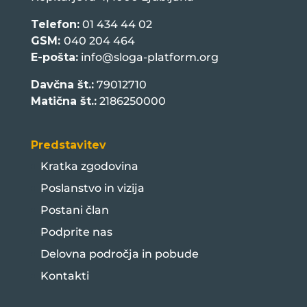
Telefon:
01 434 44 02
GSM:
040 204 464
E-pošta:
info@sloga-platform.org
Davčna št.:
79012710
Matična št.:
2186250000
Predstavitev
Kratka zgodovina
Poslanstvo in vizija
Postani član
Podprite nas
Delovna področja in pobude
Kontakti