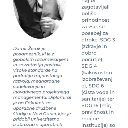
naj bi
zagotavljali
boljšo
prihodnost
za vse, še
posebej za
otroke. SDG 3
(zdravje in
Damir Žerak je
dobro
posameznik, ki je z
globokim razumevanjem
počutje),
in zavzetostjo postavil
SDG 4
visoke standarde na
(kakovostno
področju trajnostnega
izobraževanj
razvoja, mednarodne
e), SDG 6
sodelavanja in
inovativnega projektnega
(čista voda in
managementa. Diplomiral
sanitarije) ter
je na Fakulteti za
SDG 16 (mir,
uporabne družbene
pravičnost in
študije v Novi Gorici, kjer je
močne
pridobil univerzitetno
izobrazbo v uporabnih
institucije) so