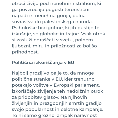
otroci živijo pod nenehnim strahom, ki
ga povzročajo pogosti teroristični
napadi in nenehna gonja, polna
sovraštva do palestinskega naroda.
Psihološke brazgotine, ki jih pustijo te
izkušnje, so globoke in trajne. Vsak otrok
si zasluži odraščati v svetu, polnem
ljubezni, miru in priložnosti za boljšo
prihodnost.
Politična izkoriščanja v EU
Najbolj grozljivo pa je to, da mnoge
politične stranke v EU, kjer trenutno
potekajo volitve v Evropski parlament,
izkoriščajo življenja teh nedolžnih otrok
za pridobitev glasov. Na njihovih
življenjih in prezgodnjih smrtih gradijo
svojo popularnost in celotne kampanje.
To ni samo grozno, ampak naravnost