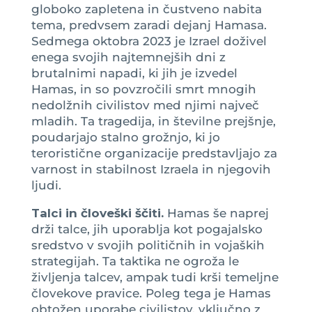
globoko zapletena in čustveno nabita
tema, predvsem zaradi dejanj Hamasa.
Sedmega oktobra 2023 je Izrael doživel
enega svojih najtemnejših dni z
brutalnimi napadi, ki jih je izvedel
Hamas, in so povzročili smrt mnogih
nedolžnih civilistov med njimi največ
mladih. Ta tragedija, in številne prejšnje,
poudarjajo stalno grožnjo, ki jo
teroristične organizacije predstavljajo za
varnost in stabilnost Izraela in njegovih
ljudi.
Talci in človeški ščiti.
Hamas še naprej
drži talce, jih uporablja kot pogajalsko
sredstvo v svojih političnih in vojaških
strategijah. Ta taktika ne ogroža le
življenja talcev, ampak tudi krši temeljne
človekove pravice. Poleg tega je Hamas
obtožen uporabe civilistov, vključno z