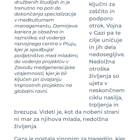
družbenih študijah in je
ključni za
trenutno na poti do
zaščito in
dokončanja specializacije
podporo
v medkulturnem
otrok. Vojna
managementu. Damirjeva
kariera je obsežna in
v Gazi pa te
raznolika; od vodenja
cilje uničuje
razvojnega centra v Ptuju,
in jih dela
kjer je spodbujal
nedosegljive.
podjetništvo med mladimi,
do vodenja projektov v
Nedolžna
Zavodu medgeneracijske
otroška
vzajemnosti, kjer je bil
življenja so
ključen pri izvajanju
ujeta v
trajnostnih projektov na
neskončnem
globalni ravni.
ciklu nasilja,
trpljenja in
brezupa. Videti je, kot da nobeni strani
ni mar za njihova mlada, nedolžna
življenja.
Gaza je postala sinonim za tragedijo, kjer