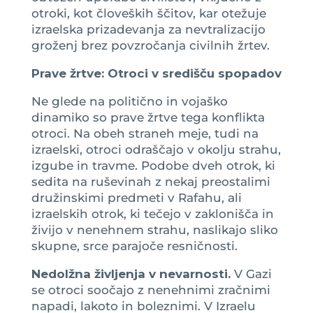
otroki, kot človeških ščitov, kar otežuje
izraelska prizadevanja za nevtralizacijo
groženj brez povzročanja civilnih žrtev.
Prave žrtve: Otroci v središču spopadov
Ne glede na politično in vojaško
dinamiko so prave žrtve tega konflikta
otroci. Na obeh straneh meje, tudi na
izraelski, otroci odraščajo v okolju strahu,
izgube in travme. Podobe dveh otrok, ki
sedita na ruševinah z nekaj preostalimi
družinskimi predmeti v Rafahu, ali
izraelskih otrok, ki tečejo v zaklonišča in
živijo v nenehnem strahu, naslikajo sliko
skupne, srce parajoče resničnosti.
Nedolžna življenja v nevarnosti.
V Gazi
se otroci soočajo z nenehnimi zračnimi
napadi, lakoto in boleznimi. V Izraelu