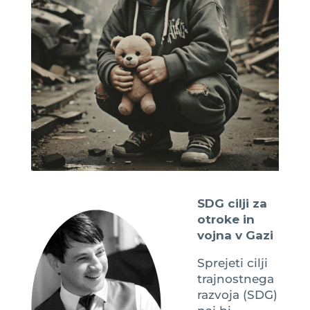
SDG cilji za
otroke in
vojna v Gazi
Sprejeti cilji
trajnostnega
razvoja (SDG)