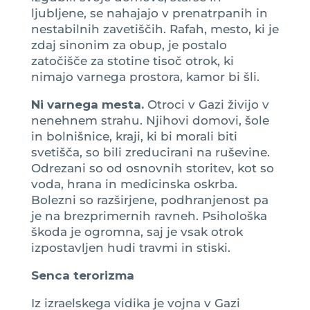
ljubljene, se nahajajo v prenatrpanih in
nestabilnih zavetiščih. Rafah, mesto, ki je
zdaj sinonim za obup, je postalo
zatočišče za stotine tisoč otrok, ki
nimajo varnega prostora, kamor bi šli.
Ni varnega mesta.
Otroci v Gazi živijo v
nenehnem strahu. Njihovi domovi, šole
in bolnišnice, kraji, ki bi morali biti
svetišča, so bili zreducirani na ruševine.
Odrezani so od osnovnih storitev, kot so
voda, hrana in medicinska oskrba.
Bolezni so razširjene, podhranjenost pa
je na brezprimernih ravneh. Psihološka
škoda je ogromna, saj je vsak otrok
izpostavljen hudi travmi in stiski.
Senca terorizma
Iz izraelskega vidika je vojna v Gazi