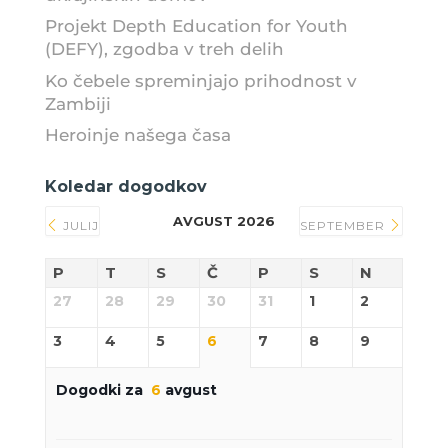
Projekt Depth Education for Youth
(DEFY), zgodba v treh delih
Ko čebele spreminjajo prihodnost v
Zambiji
Heroinje našega časa
Koledar dogodkov
AVGUST 2026
JULIJ
SEPTEMBER
P
T
S
Č
P
S
N
27
28
29
30
31
1
2
3
4
5
6
7
8
9
Dogodki za
6
avgust