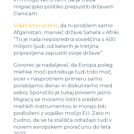
migracijsko politiko prepustiti državam
članicam.
Slišali smo oceno
, da ni problem samo
Afganistan, marveč države Sahela v Afriki.
“To je naša neposredna soseščina s 400
milijoni ljudi, od katerih je tretjina
pripravljena zapustiti svoje države”.
Govorec je nadaljeval, da Evropa poleg
mehke moči potrebuje tudi trdo moč,
sicer v nasprotnem primeru samo
porabljamo denar in diskutiramo med
seboj. Sporočilo je tukaj povsem jasno.
Migracij se moramo lotiti s sredstvi
mehkih instrumentov, ki morajo biti
podloženi z vojaško močjo EU. Zato ni
čudno, da se ta stališča odražajo tudi v
novem evropskem proračunu do leta
2027.