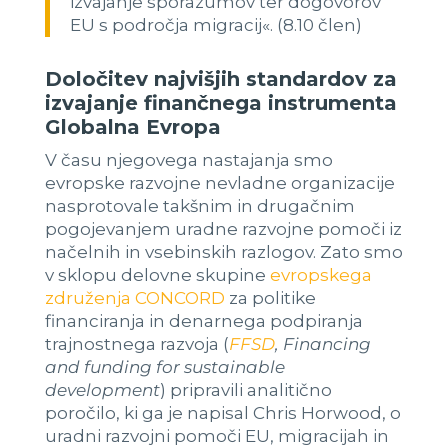
izvajanje sporazumov ter dogovorov
EU s področja migracij«. (8.10 člen)
Določitev najvišjih standardov za
izvajanje finančnega instrumenta
Globalna Evropa
V času njegovega nastajanja smo
evropske razvojne nevladne organizacije
nasprotovale takšnim in drugačnim
pogojevanjem uradne razvojne pomoči iz
načelnih in vsebinskih razlogov. Zato smo
v sklopu delovne skupine
evropskega
združenja CONCORD
za politike
financiranja in denarnega podpiranja
trajnostnega razvoja (
FFSD
, Financing
and funding for sustainable
development
) pripravili analitično
poročilo, ki ga je napisal Chris Horwood, o
uradni razvojni pomoči EU, migracijah in