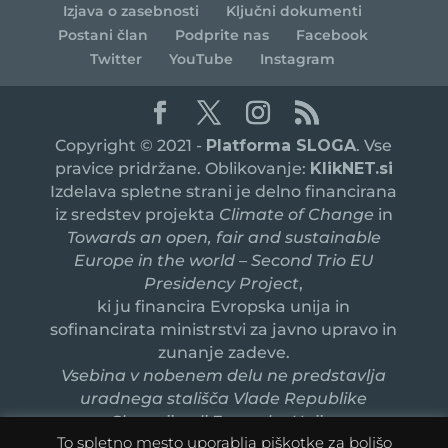
Izjava o zasebnosti
Ključni dokumenti
Postani član
Podprite nas
Facebook
Twitter
YouTube
Instagram
Copyright © 2021 -
Platforma SLOGA
. Vse
pravice pridržane. Oblikovanje:
KlikNET.si
Izdelava spletne strani je delno financirana
iz sredstev projekta
Climate of Change
in
Towards an open, fair and sustainable
Europe in the world – Second Trio EU
Presidency Project
,
ki ju financira Evropska unija in
sofinancirata ministrstvi za javno upravo in
zunanje zadeve.
Vsebina v nobenem delu ne predstavlja
uradnega stališča Vlade Republike
Slovenije ali Evropske Unije.
To spletno mesto uporablja piškotke za boljšo