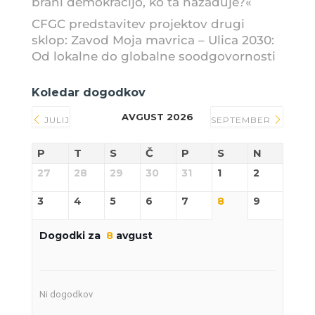
brani demokracijo, ko ta nazaduje?«
CFGC predstavitev projektov drugi
sklop: Zavod Moja mavrica – Ulica 2030:
Od lokalne do globalne soodgovornosti
Koledar dogodkov
AVGUST 2026
JULIJ
SEPTEMBER
P
T
S
Č
P
S
N
27
28
29
30
31
1
2
3
4
5
6
7
8
9
Dogodki za
8
avgust
Ni dogodkov