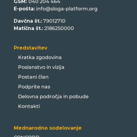
GSM:
040 204 464
E-pošta:
info@sloga-platform.org
Davčna št.:
79012710
Matična št.:
2186250000
Predstavitev
Kratka zgodovina
Poslanstvo in vizija
Postani član
Podprite nas
Delovna področja in pobude
Kontakti
Mednarodno sodelovanje