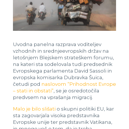
Uvodna panelna razprava voditeljev
vzhodnih in srednjeevropskih držav na
letošnjem Blejskem strateškem forumu,
na kateri sta sodelovala tudi predsednik
Evropskega parlamenta David Sassoli in
evropska komisarka Dubravka Šuica,
četudi pod
naslovom “Prihodnost Evrope
– stati in obstati”
, se je osredotočila
predvsem na vprašanja migracij.
Malo je bilo slišati
o skupni politiki EU, kar
sta zagovarjala visoka predstavnika
Evropske unije ter predstavnik Vatikana,
in mnogo več o tem, da je treba