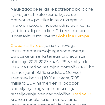
Nauk zgodbe je, da je potrebno politične
izjave jemati zelo resno. Izjave se
pretvorijo v politike in te v ukrepe, ki
imajo pri izvedbi neposredne učinke na
ljudi in tudi posledice. Pri tem moramo
izpostaviti instrument
Globalna Evropa
.
Globalna Evropa
je naziv novega
instrumenta razvojnega sodelovanja
Evropske unije, katerega proračun za
obdobje 2021-2027 znaša 79,5 milijarde
EUR. Za uradno razvojno pomoč (URP) bo
namenjenih 93 % sredstev. Od vseh
sredstev bo vsaj 10 % ali skoraj 7,95
milijard EUR namenjenih podpori
upravljanja migracij in prisilnega
razseljevanja. Vendar določbe
uredbe EU
,
ki ureja načela, cilje in upravljanje
instrumenta, omogočajo, četudi sam