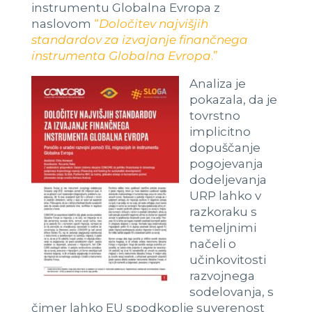
instrumentu Globalna Evropa z
naslovom
“
Določitev najvišjih
standardov za izvajanje finančnega
instrumenta Globalna Evropa
.”
Analiza je
pokazala, da je
tovrstno
implicitno
dopuščanje
pogojevanja
dodeljevanja
URP lahko v
razkoraku s
temeljnimi
načeli o
učinkovitosti
razvojnega
sodelovanja, s
čimer lahko EU spodkoplje suverenost