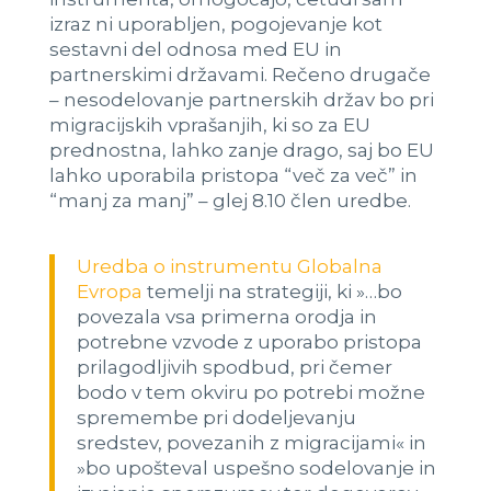
izraz ni uporabljen, pogojevanje kot
sestavni del odnosa med EU in
partnerskimi državami. Rečeno drugače
– nesodelovanje partnerskih držav bo pri
migracijskih vprašanjih, ki so za EU
prednostna, lahko zanje drago, saj bo EU
lahko uporabila pristopa “več za več” in
“manj za manj” – glej 8.10 člen uredbe.
Uredba o instrumentu Globalna
Evropa
temelji na strategiji, ki »…bo
povezala vsa primerna orodja in
potrebne vzvode z uporabo pristopa
prilagodljivih spodbud, pri čemer
bodo v tem okviru po potrebi možne
spremembe pri dodeljevanju
sredstev, povezanih z migracijami« in
»bo upošteval uspešno sodelovanje in