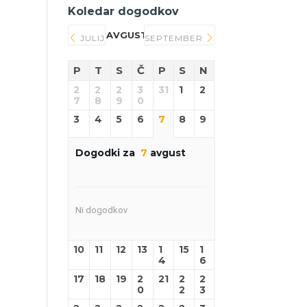
Koledar dogodkov
AVGUST 2026
JULIJ
SEPTEMBER
P
T
S
Č
P
S
N
2
2
2
3
31
1
2
7
8
9
0
3
4
5
6
7
8
9
Dogodki za
7
avgust
Ni dogodkov
10
11
12
13
1
15
1
4
6
17
18
19
2
21
2
2
0
2
3