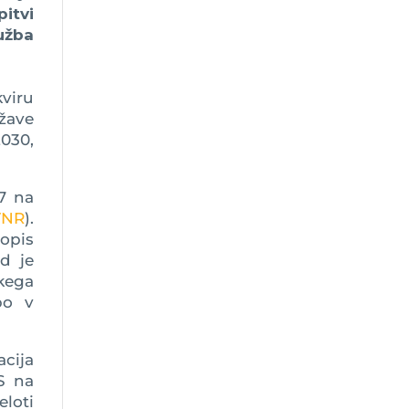
itvi
užba
kviru
ržave
030,
17 na
VNR
).
 opis
ed je
skega
bo v
cija
S na
eloti