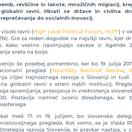
mb, revščine in lakote, množičnih migracij, krep
globalni ravni. Hkrati se države in civilna dr
preprečevanja do socialnih inovacij.
visoki ravni (
High Level Political Forum
,
HLPF
) v o
N). Gre za reden dogodek na najvišji ravni, kjer d
jo, kako vestno izpolnjujejo zaveze iz Agende 2
nje sveta na bolje.
venijo še posebej pomembno, ker bo 19. julija 20
acionalni pregled (
Voluntary National Review
,
a ciljev trajnostnega razvoja v Sloveniji in tudi
a globalni ravni s strani naših institucij. Pregl
ga spremljanja, presojanja in vrednotenja sloven
030. Postavlja namreč oceno doseženega, kar 
oseženega.
al med 17. in 19. julijem, bo slovenska delega
prostovoljnega pregleda. Kot vemo, se je Vlada R
rategija razvoja Slovenije, ki pravkar nastaja, v c