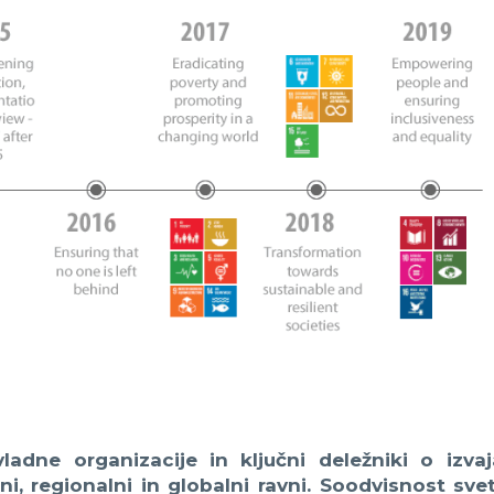
adne organizacije in ključni deležniki o izvaj
i, regionalni in globalni ravni. Soodvisnost svet