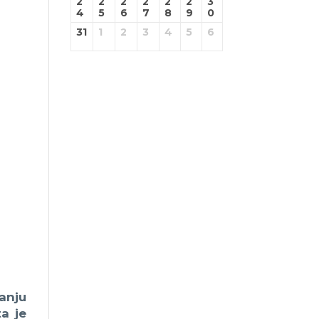
2
2
2
2
2
2
3
4
5
6
7
8
9
0
31
1
2
3
4
5
6
anju
a je