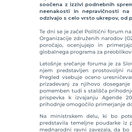
soočena z izzivi podnebnih spreme
neenakosti in nepravičnosti na 
odzivajo s celo vrsto ukrepov, od 
Te dni se je začel Politični forum na 
Organizacije združenih narodov (OZ
poročajo, ocenjujejo in primerja
globalnega programa za preoblikova
Letošnje srečanje foruma je za Slo
njem predstavljen prostovoljni n
Pregled vsebuje oceno uresničevanj
prizadevanj za njihovo doseganje n
pomemben tudi s stališča prihodnje
prispevka k izvajanju Agende 2
prihodnje omogočilo primerjanje d
Na ministrskem delu, ki bo potek
predstavila temeljne poudarke iz 
mednarodni ravni zavezala, da bo St