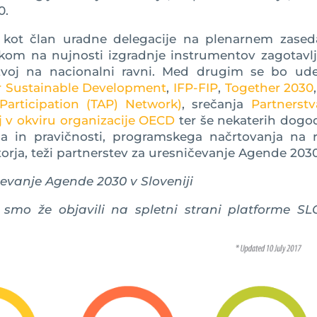
0.
 kot član uradne delegacije na plenarnem zased
kom na nujnosti izgradnje instrumentov zagotavlj
razvoj na nacionalni ravni. Med drugim se bo udel
r Sustainable Development
,
IFP-FIP
,
Together 2030
Participation (TAP) Network)
, srečanja
Partnerstv
oj v okviru organizacije OECD
ter še nekaterih dogo
ja in pravičnosti, programskega načrtovanja na r
torja, teži partnerstev za uresničevanje Agende 2030
evanje Agende 2030 v Sloveniji
smo že objavili na spletni strani platforme SL