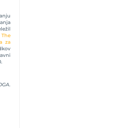
anju
anja
ežil
,
The
a za
dkov
avni
.
OGA.