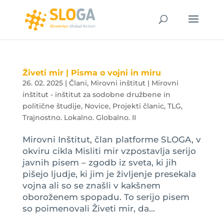
Živeti mir | Pisma o vojni in miru
26. 02. 2025
|
Člani
,
Mirovni inštitut | Mirovni
inštitut - inštitut za sodobne družbene in
politične študije
,
Novice
,
Projekti članic
,
TLG
,
Trajnostno. Lokalno. Globalno. II
Mirovni Inštitut, član platforme SLOGA, v
okviru cikla Misliti mir vzpostavlja serijo
javnih pisem – zgodb iz sveta, ki jih
pišejo ljudje, ki jim je življenje presekala
vojna ali so se znašli v kakšnem
oboroženem spopadu. To serijo pisem
so poimenovali Živeti mir, da...