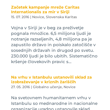
Začetek kampanje mreže Caritas
Internationalis za mir v Siriji
15. 07. 2016
|
Novice
,
Slovenska Karitas
Vojna v Siriji je v beg za preživetje
pognala množice. 6,5 milijona ljudi je
notranje razseljenih, 4,8 milijona pa je
zapustilo državo in poiskalo zatočišče v
sosednjih državah in drugod po svetu.
230.000 ljudi je bilo ubitih. Sistematično
kršenje človekovih pravic s...
Na vrhu v Istanbulu ustanovili sklad za
izobraževanje v kriznih žariščih
27. 05. 2016
|
Globalno učenje
,
Novice
Na svetovnem humanitarnem vrhu v
Istanbulu so mednarodne in nacionalne
organizacije uradno ustanovile sklad