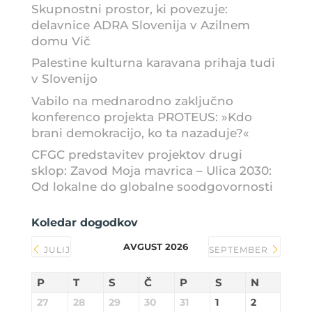
Skupnostni prostor, ki povezuje:
delavnice ADRA Slovenija v Azilnem
domu Vič
Palestine kulturna karavana prihaja tudi
v Slovenijo
Vabilo na mednarodno zaključno
konferenco projekta PROTEUS: »Kdo
brani demokracijo, ko ta nazaduje?«
CFGC predstavitev projektov drugi
sklop: Zavod Moja mavrica – Ulica 2030:
Od lokalne do globalne soodgovornosti
Koledar dogodkov
AVGUST 2026
JULIJ
SEPTEMBER
P
T
S
Č
P
S
N
27
28
29
30
31
1
2