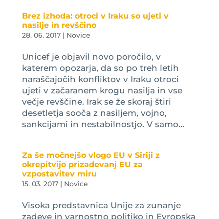
Brez izhoda: otroci v Iraku so ujeti v
nasilje in revščino
28. 06. 2017
|
Novice
Unicef je objavil novo poročilo, v
katerem opozarja, da so po treh letih
naraščajočih konfliktov v Iraku otroci
ujeti v začaranem krogu nasilja in vse
večje revščine. Irak se že skoraj štiri
desetletja sooča z nasiljem, vojno,
sankcijami in nestabilnostjo. V samo...
Za še močnejšo vlogo EU v Siriji z
okrepitvijo prizadevanj EU za
vzpostavitev miru
15. 03. 2017
|
Novice
Visoka predstavnica Unije za zunanje
zadeve in varnostno politiko in Evropska