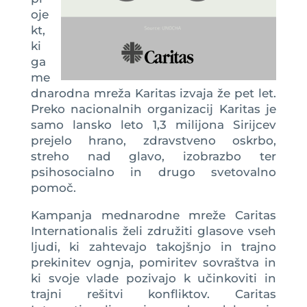
oje
kt,
ki
ga
me
dnarodna mreža Karitas izvaja že pet let.
Preko nacionalnih organizacij Karitas je
samo lansko leto 1,3 milijona Sirijcev
prejelo hrano, zdravstveno oskrbo,
streho nad glavo, izobrazbo ter
psihosocialno in drugo svetovalno
pomoč.
Kampanja mednarodne mreže Caritas
Internationalis želi združiti glasove vseh
ljudi, ki zahtevajo takojšnjo in trajno
prekinitev ognja, pomiritev sovraštva in
ki svoje vlade pozivajo k učinkoviti in
trajni rešitvi konfliktov. Caritas