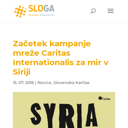
Začetek kampanje
mreže Caritas
Internationalis za mir v
Siriji
15. 07. 2016
|
Novice
,
Slovenska Karitas