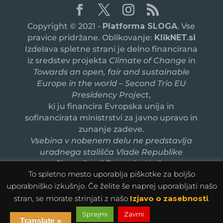
Copyright © 2021 -
Platforma SLOGA
. Vse
pravice pridržane. Oblikovanje:
KlikNET.si
Izdelava spletne strani je delno financirana
iz sredstev projekta
Climate of Change
in
Towards an open, fair and sustainable
Europe in the world – Second Trio EU
Presidency Project
,
ki ju financira Evropska unija in
sofinancirata ministrstvi za javno upravo in
zunanje zadeve.
Vsebina v nobenem delu ne predstavlja
uradnega stališča Vlade Republike
Slovenije ali Evropske Unije.
To spletno mesto uporablja piškotke za boljšo
uporabniško izkušnjo. Če želite še naprej uporabljati našo
stran, se morate strinjati z našo
Izjavo o zasebnosti
.
Sprejmi
Zavrni
Translate »