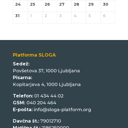
24
25
26
27
28
29
30
31
1
2
3
4
5
6
Platforma SLOGA
Sedež:
Povšetova 37, 1000 Ljubljana
Pisarna:
Kopitarjeva 4, 1000 Ljubljana
Telefon:
01 434 44 02
GSM:
040 204 464
E-pošta:
info@sloga-platform.org
Davčna št.:
79012710
Matična št.:
2186250000