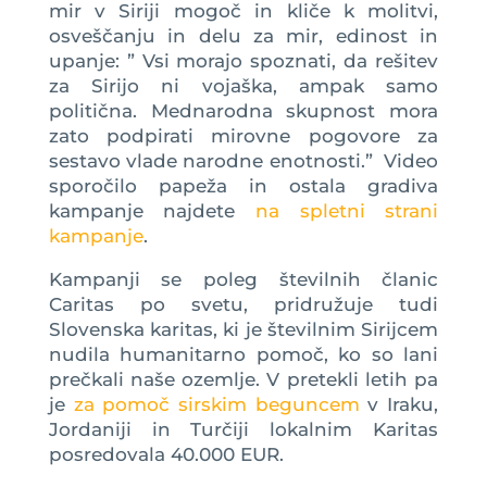
mir v Siriji mogoč in kliče k molitvi,
osveščanju in delu za mir, edinost in
upanje: ” Vsi morajo spoznati, da rešitev
za Sirijo ni vojaška, ampak samo
politična. Mednarodna skupnost mora
zato podpirati mirovne pogovore za
sestavo vlade narodne enotnosti.” Video
sporočilo papeža in ostala gradiva
kampanje najdete
na spletni strani
kampanje
.
Kampanji se poleg številnih članic
Caritas po svetu, pridružuje tudi
Slovenska karitas, ki je številnim Sirijcem
nudila humanitarno pomoč, ko so lani
prečkali naše ozemlje. V pretekli letih pa
je
za pomoč sirskim beguncem
v Iraku,
Jordaniji in Turčiji lokalnim Karitas
posredovala 40.000 EUR.