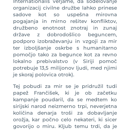
Internationalis verjame, da sodelovanje
organizacij civilne družbe lahko prinese
sadove kot so uspešna mirovna
pogajanja in mirno rešitev konfliktov,
družbeno enotnost znotraj in zunaj
države z dobrodošlico beguncem,
podporo izobraževanju in vzgoji za mir
ter izboljšanje oskrbe s humanitarno
pomočjo tako za begunce kot za revno
lokalno prebivalstvo (v Siriji pomoč
potrebuje 13,5 milijonov ljudi, med njimi
je skoraj polovica otrok).
Tej pobudi za mir se je pridružil tudi
papež Frančišek, ki je ob začetku
kampanje poudaril, da se medtem ko
sirijski narod neizmerno trpi, neverjetna
količina denarja troši za dobavljanje
orožja, kar počno celo nekateri, ki sicer
govorijo o miru. Kljub temu trdi, da je