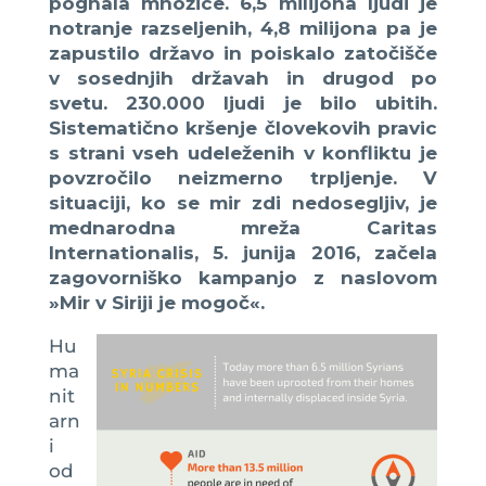
pognala množice. 6,5 milijona ljudi je
notranje razseljenih, 4,8 milijona pa je
zapustilo državo in poiskalo zatočišče
v sosednjih državah in drugod po
svetu. 230.000 ljudi je bilo ubitih.
Sistematično kršenje človekovih pravic
s strani vseh udeleženih v konfliktu je
povzročilo neizmerno trpljenje. V
situaciji, ko se mir zdi nedosegljiv, je
mednarodna mreža Caritas
Internationalis, 5. junija 2016, začela
zagovorniško kampanjo z naslovom
»Mir v Siriji je mogoč«.
Hu
ma
nit
arn
i
od