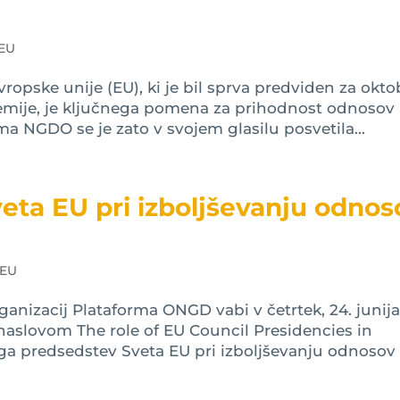
 EU
Evropske unije (EU), ki je bil sprva predviden za okto
emije, je ključnega pomena za prihodnost odnosov
 NGDO se je zato v svojem glasilu posvetila...
eta EU pri izboljševanju odnos
 EU
anizacij Plataforma ONGD vabi v četrtek, 24. junij
 naslovom The role of EU Council Presidencies in
oga predsedstev Sveta EU pri izboljševanju odnosov