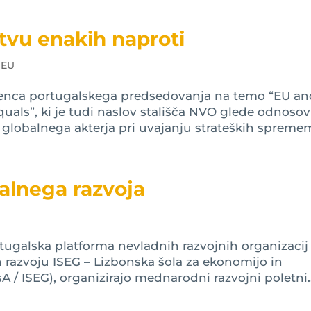
stvu enakih naproti
 EU
erenca portugalskega predsedovanja na temo “EU a
quals”, ki je tudi naslov stališča NVO glede odnoso
go globalnega akterja pri uvajanju strateških spremem
balnega razvoja
tugalska platforma nevladnih razvojnih organizacij
n razvoju ISEG – Lizbonska šola za ekonomijo in
A / ISEG), organizirajo mednarodni razvojni poletni..