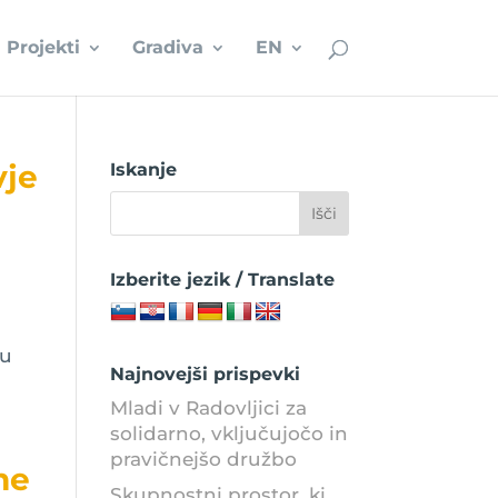
Projekti
Gradiva
EN
vje
Iskanje
Izberite jezik / Translate
ku
Najnovejši prispevki
Mladi v Radovljici za
solidarno, vključujočo in
pravičnejšo družbo
me
Skupnostni prostor, ki