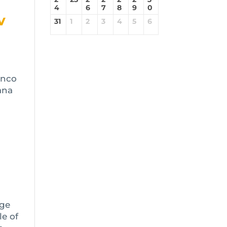
4
6
7
8
9
0
v
31
1
2
3
4
5
6
enco
ana
oge
le of