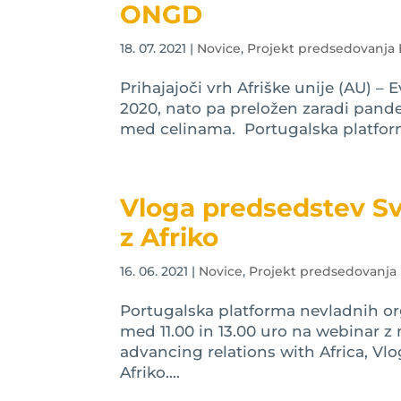
ONGD
18. 07. 2021
|
Novice
,
Projekt predsedovanja
Prihajajoči vrh Afriške unije (AU) – 
2020, nato pa preložen zaradi pand
med celinama. Portugalska platforma
Vloga predsedstev Sv
z Afriko
16. 06. 2021
|
Novice
,
Projekt predsedovanja
Portugalska platforma nevladnih org
med 11.00 in 13.00 uro na webinar z
advancing relations with Africa, Vl
Afriko....