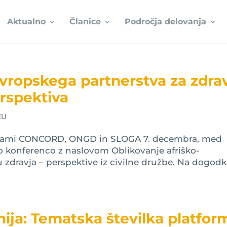
Aktualno
Članice
Področja delovanja
evropskega partnerstva za zdra
erspektiva
EU
rmami CONCORD, ONGD in SLOGA 7. decembra, med
no konferenco z naslovom Oblikovanje afriško-
 zdravja – perspektive iz civilne družbe. Na dogod
nija: Tematska številka platfor