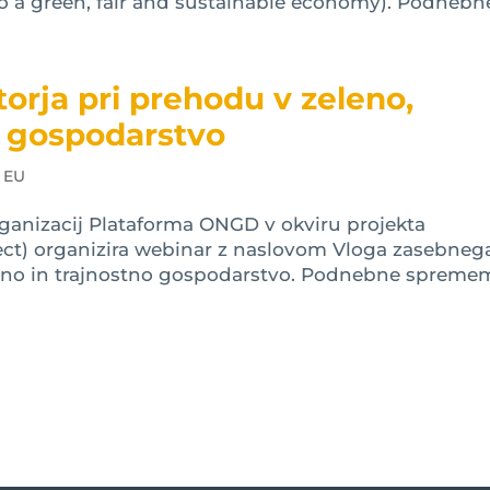
 to a green, fair and sustainable economy). Podnebne
orja pri prehodu v zeleno,
o gospodarstvo
 EU
ganizacij Plataforma ONGD v okviru projekta
ect) organizira webinar z naslovom Vloga zasebneg
šteno in trajnostno gospodarstvo. Podnebne spreme