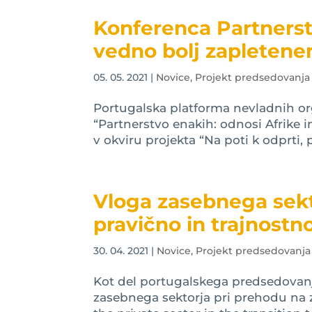
Konferenca Partnerstv
vedno bolj zapletene
05. 05. 2021
|
Novice
,
Projekt predsedovanja
Portugalska platforma nevladnih or
“Partnerstvo enakih: odnosi Afrike i
v okviru projekta “Na poti k odprti, p
Vloga zasebnega sekt
pravično in trajnost
30. 04. 2021
|
Novice
,
Projekt predsedovanja
Kot del portugalskega predsedovanj
zasebnega sektorja pri prehodu na z