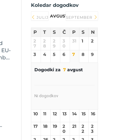
Koledar dogodkov
AVGUST 2026
JULIJ
SEPTEMBER
P
T
S
Č
P
S
N
2
2
2
3
31
1
2
nd
7
8
9
0
v EU-
3
4
5
6
7
8
9
b...
Dogodki za
7
avgust
Ni dogodkov
10
11
12
13
14
15
16
.
17
18
19
2
21
2
2
0
2
3
2
25
2
2
2
2
3