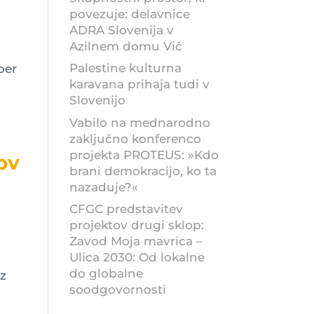
povezuje: delavnice
ADRA Slovenija v
Azilnem domu Vič
Palestine kulturna
ber
karavana prihaja tudi v
Slovenijo
Vabilo na mednarodno
zaključno konferenco
projekta PROTEUS: »Kdo
ov
brani demokracijo, ko ta
nazaduje?«
CFGC predstavitev
projektov drugi sklop:
Zavod Moja mavrica –
a
Ulica 2030: Od lokalne
do globalne
 z
soodgovornosti