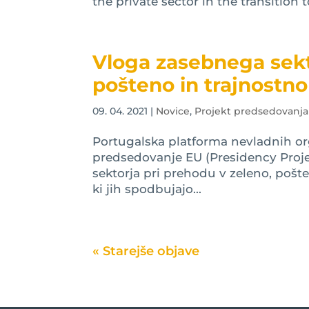
the private sector in the transition
Vloga zasebnega sekt
pošteno in trajnostn
09. 04. 2021
|
Novice
,
Projekt predsedovanja
Portugalska platforma nevladnih or
predsedovanje EU (Presidency Proj
sektorja pri prehodu v zeleno, po
ki jih spodbujajo...
« Older Entries