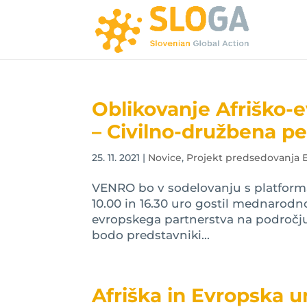
Oblikovanje Afriško-
– Civilno-družbena p
25. 11. 2021
|
Novice
,
Projekt predsedovanja 
VENRO bo v sodelovanju s platfo
10.00 in 16.30 uro gostil mednarod
evropskega partnerstva na področju
bodo predstavniki...
Afriška in Evropska u