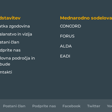
dstavitev
Mednarodno sodelova
atka zgodovina
CONCORD
slanstvo in vizija
FORUS
stani član
ALDA
dprite nas
EADI
lovna področja in
bude
ntakti
Postani član
Podprite nas
Facebook
Twitter
Yo